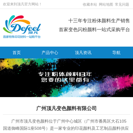
欢迎来到顶凡官方网站！
收藏本站
网站地图
常见问题
十三年专注粉体颜料生产销售
首家变色闪粉颜料一站式采购平台
首页
产品中心
顶凡资讯
导航
广州顶凡变色颜料有限公司
广州市顶凡变色颜料位于广州中心城区（广州市番禺区大石105
国道御峰国际1座508号）是一家专业的印花颜料及工艺制品颜料供应