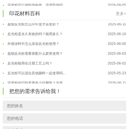
印花温变粉最适合用在什么行业上呢...
2025-06-20
温变粉可以做防伪标签、温变防伪吗...
2026-08-05
印花材料百科
油性反光粉怎么印花效果最好？
2025-06-18
更多+
温变粉适合做热变还是冷变？
2026-08-04
超细反光粉怎么印牢度才会更好？
2025-06-11
温变粉注塑后表面翻车？粗糙、颗粒...
2026-07-28
反光粉是永久有效的吗？能用多久？
2025-06-10
温变粉保质期有多久？开封后如何保...
2026-07-20
外墙涂料中怎么添加反光粉使用？
2025-06-05
温变粉大批量保存指南｜做对这几步...
2026-07-17
超细反光粉需要搭配什么胶浆使用？
2025-06-03
温变粉"罢工"指南：为...
2026-07-10
反光粉能用在注塑工艺上吗？
2025-06-02
温变粉到底怕不怕酸碱和酒精？
2026-07-09
反光粉可以混合其他颜料一起使用吗...
2025-05-23
温变粉"烤"问：长期加...
2026-07-07
温变粉丝印到底用多少目网版？这篇...
2026-06-11
温变粉耐温真相：注塑"高温炼...
2026-07-03
把您的需求告诉给我！
反光粉太久不用结块要怎么处理？
2025-07-11
夜间安全卫士：丝印反光粉搭配全攻...
2026-01-20
印花温变粉最适合用在什么行业上呢...
2025-06-20
油性反光粉怎么印花效果最好？
2025-06-18
超细反光粉怎么印牢度才会更好？
2025-06-11