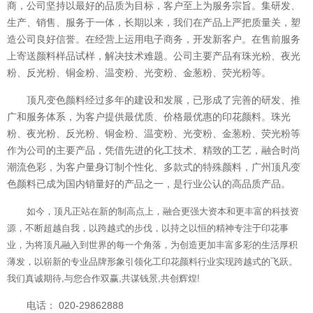
商，公司坚持以最好的品质为目标，客户至上为服务宗旨。集研发、
生产、销售、服务于一体，长期以来，我们在产品上严把质量关，塑
造公司良好信誉。在经营上运用电子商务，开发新客户。在售前服务
上寄送颜料样品试样，解决技术难题。公司主要产品有珠光粉、夜光
粉、反光粉、铜金粉、温变粉、光变粉、金葱粉、荧光粉等。
顶凡变色颜料经过多年的建设和发展，已形成了完善的研发、推
广和服务体系，为客户提供最优质、价格最优惠的印花颜料。珠光
粉、夜光粉、反光粉、铜金粉、温变粉、光变粉、金葱粉、荧光粉等
作为公司的主要产品，凭借先进的化工技术、精致的工艺，融合时尚
潮流色彩，为客户量身订制个性化、多款式的特殊颜料，广州顶凡变
色颜料已成为国内销量好的产品之一，是行业公认的高品质产品。
如今，顶凡正站在新的制高点上，融合更强大资本和更丰富的科技资
源，不断超越自我，以跨越式的步伐，以持之以恒的精神专注于印花事
业，为将顶凡融入到世界的每一个角落，为创造更加丰富多彩的生活厚积
薄发，以崭新的专业品牌形象引领化工印花颜料行业实现跨越式的飞跃。
我们真诚期待,与您合作双赢,共谋钱景,共创辉煌!
电话： 020-29862888