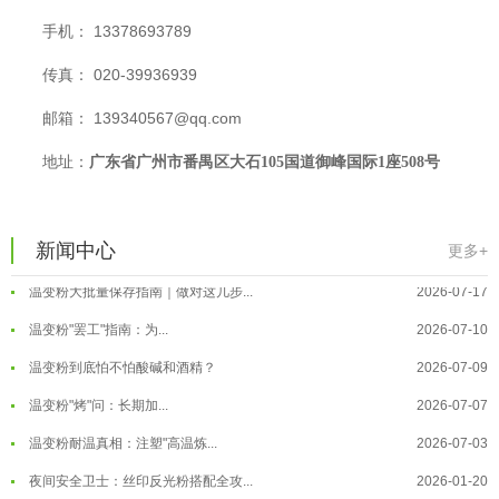
手机： 13378693789
传真： 020-39936939
邮箱： 139340567@qq.com
温变粉可以做防伪标签、温变防伪吗...
2026-08-05
地址：
广东省
广州市番禺区大石105国道御峰国际1座508号
温变粉适合做热变还是冷变？
2026-08-04
温变粉注塑后表面翻车？粗糙、颗粒...
2026-07-28
新闻中心
温变粉保质期有多久？开封后如何保...
2026-07-20
更多+
温变粉大批量保存指南｜做对这几步...
2026-07-17
温变粉"罢工"指南：为...
2026-07-10
温变粉到底怕不怕酸碱和酒精？
2026-07-09
温变粉"烤"问：长期加...
2026-07-07
温变粉丝印到底用多少目网版？这篇...
2026-06-11
温变粉耐温真相：注塑"高温炼...
2026-07-03
反光粉太久不用结块要怎么处理？
2025-07-11
夜间安全卫士：丝印反光粉搭配全攻...
2026-01-20