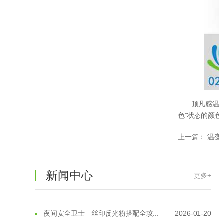
温变粉适合做热变还是冷变？
2026-08-04
温变粉注塑后表面翻车？粗糙、颗粒...
2026-07-28
温变粉保质期有多久？开封后如何保...
2026-07-20
温变粉大批量保存指南｜做对这几步...
2026-07-17
顶凡感
温变粉"罢工"指南：为...
2026-07-10
色”状态的颜
温变粉到底怕不怕酸碱和酒精？
2026-07-09
上一篇：
温
温变粉"烤"问：长期加...
2026-07-07
新闻中心
更多+
温变粉耐温真相：注塑"高温炼...
2026-07-03
夜间安全卫士：丝印反光粉搭配全攻...
2026-01-20