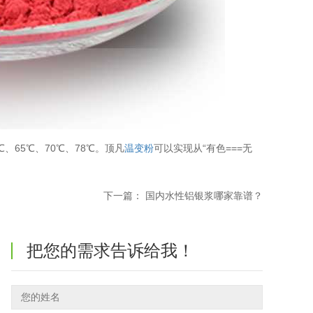
℃、65℃、70℃、78℃。顶凡
温变粉
可以实现从“有色===无
下一篇：
国内水性铝银浆哪家靠谱？
把您的需求告诉给我！