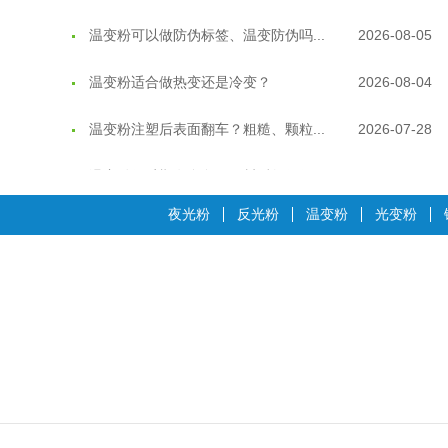
温变粉可以做防伪标签、温变防伪吗...
2026-08-05
温变粉适合做热变还是冷变？
2026-08-04
温变粉注塑后表面翻车？粗糙、颗粒...
2026-07-28
温变粉保质期有多久？开封后如何保...
2026-07-20
温变粉大批量保存指南｜做对这几步...
2026-07-17
夜光粉
反光粉
温变粉
光变粉
温变粉"罢工"指南：为...
2026-07-10
温变粉到底怕不怕酸碱和酒精？
2026-07-09
温变粉"烤"问：长期加...
2026-07-07
温变粉耐温真相：注塑"高温炼...
2026-07-03
夜间安全卫士：丝印反光粉搭配全攻...
2026-01-20