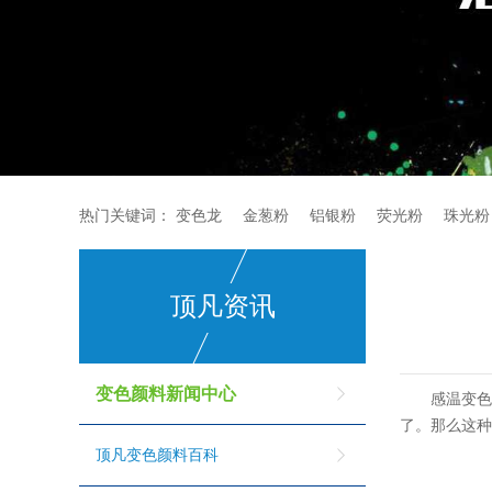
热门关键词：
变色龙
金葱粉
铝银粉
荧光粉
珠光粉
顶凡资讯
变色颜料新闻中心
感温变
了。那么这
顶凡变色颜料百科