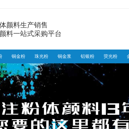
体颜料生产销售
颜料一站式采购平台
粉
铜金粉
珠光粉
铜金浆
铝银粉
荧光粉