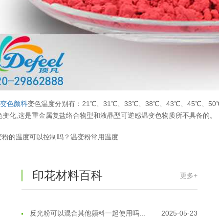
反光粉太久不用结块要怎么处理？
2025-07-11
印花温变粉最适合用在什么行业上呢...
2025-06-20
油性反光粉怎么印花效果最好？
2025-06-18
超细反光粉怎么印牢度才会更好？
2025-06-11
温
变色颜料
变色温度分别有：21℃、31℃、33℃、38℃、43℃、45℃、50
反光粉是永久有效的吗？能用多久？
2025-06-10
色变化,这是重金属复盐络合物型和液晶型可逆感温变色物质所不具备的。
外墙涂料中怎么添加反光粉使用？
2025-06-05
变粉的温度可以控制吗？温变粉常用温度
超细反光粉需要搭配什么胶浆使用？
2025-06-03
印花材料百科
更多+
反光粉能用在注塑工艺上吗？
2025-06-02
反光粉可以混合其他颜料一起使用吗...
2025-05-23