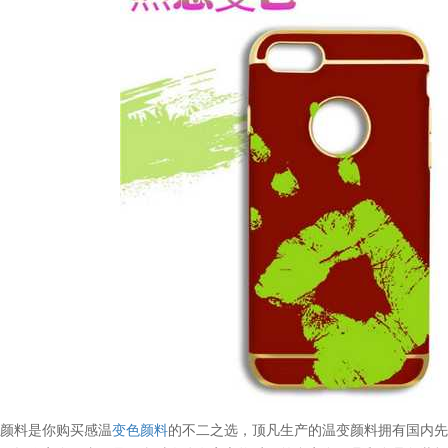
凡颜料是你购买感温
变色颜料
的不二之选，顶凡生产的温变颜料拥有国内