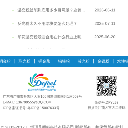
温变粉丝印到底用多少目网版？这篇...
2026-06-11
反光粉太久不用结块要怎么处理？
2025-07-11
印花温变粉最适合用在什么行业上呢...
2025-06-20
油性反光粉怎么印花效果最好？
2025-06-18
超细反光粉怎么印牢度才会更好？
2025-06-11
铜金粉
珠光粉
铜金浆
铝银粉
荧光粉
金银粉
水性
反光粉是永久有效的吗？能用多久？
2025-06-10
外墙涂料中怎么添加反光粉使用？
2025-06-05
广东省广州市番禺区大石105国道御峰国际1座508号
超细反光粉需要搭配什么胶浆使用？
2025-06-03
E-MAIL: 136799555@QQ.COM
微信号:DFYL98
扫描关注顶凡官方二维码
ICP备案证书号:
粤ICP备15007633号
反光粉能用在注塑工艺上吗？
2025-06-02
反光粉可以混合其他颜料一起使用吗...
2025-05-23
© 2002-2017 广州顶凡颜料科技有限公司 版权所有，并保留所有权利。