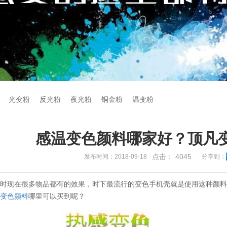
光变粉
反光粉
夜光粉
铜金粉
温变粉
感温变色颜料哪家好？顶凡
点击：
4045
发布时间：2018-09-18
分享到：
色时现在很多物品都有的效果，时下最流行的变色手机壳就是使用这种颜
种
变色颜料
哪里可以买到呢？