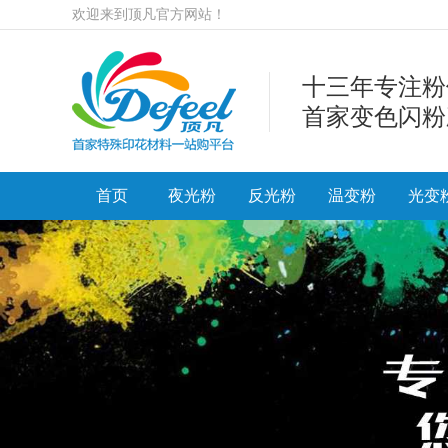
欢迎来到顶凡官方网站！
十三年专注粉
首家变色闪粉
首页
夜光粉
反光粉
温变粉
光变