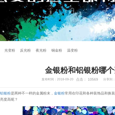
光变粉
反光粉
夜光粉
铜金粉
温变粉
金银粉和铝银粉哪个
点击：
10569
发布时间：2018-09-20
分享到
和
铝银粉
是两种不一样的金属粉末，
金银粉
常用在印花和各种装饰品和换
个亮度高呢？