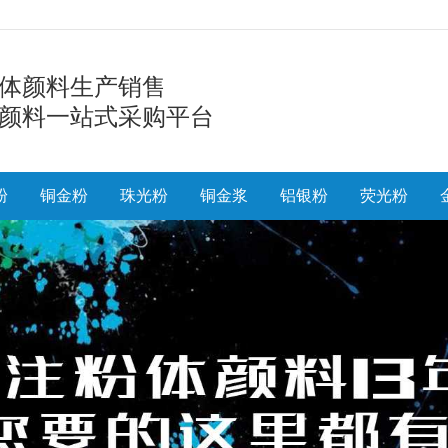
体颜料生产销售
颜料一站式采购平台
粉
铜金粉
珠光粉
铜金浆
铝银粉
荧光粉