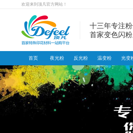
欢迎来到顶凡官方网站！
十三年专注粉
首家变色闪粉
首页
夜光粉
反光粉
温变粉
光变