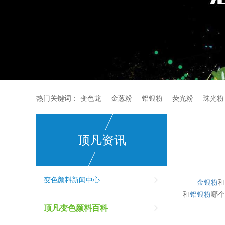
热门关键词：
变色龙
金葱粉
铝银粉
荧光粉
珠光粉
顶凡资讯
变色颜料新闻中心
金银粉
和
铝银粉
哪
顶凡变色颜料百科