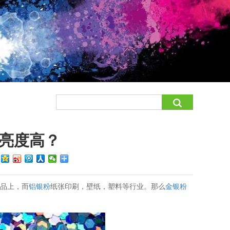
亮度高？
：
装品上，而
铝银粉
纸张印刷，壁纸，塑料等行业。那么
金银粉