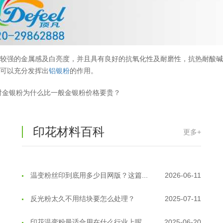
油性反光粉怎么印花效果最好？
2025-06-18
超细反光粉怎么印牢度才会更好？
2025-06-11
反光粉是永久有效的吗？能用多久？
2025-06-10
有较强的金属感及白亮度，并且具有良好的抗氧化性及耐磨性，抗热耐酸
，可以充分发挥出
铝银粉
的作用。
外墙涂料中怎么添加反光粉使用？
2025-06-05
射金银粉为什么比一般金银粉价格要贵？
超细反光粉需要搭配什么胶浆使用？
2025-06-03
反光粉能用在注塑工艺上吗？
2025-06-02
印花材料百科
更多+
反光粉可以混合其他颜料一起使用吗...
2025-05-23
温变粉丝印到底用多少目网版？这篇...
2026-06-11
反光粉太久不用结块要怎么处理？
2025-07-11
印花温变粉最适合用在什么行业上呢...
2025-06-20