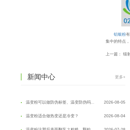
温变粉保质期有多久？开封后如何保...
2026-07-20
温变粉大批量保存指南｜做对这几步...
2026-07-17
温变粉"罢工"指南：为...
2026-07-10
铝银粉
集中的特点
温变粉到底怕不怕酸碱和酒精？
2026-07-09
上一篇：
镭
温变粉"烤"问：长期加...
2026-07-07
温变粉耐温真相：注塑"高温炼...
2026-07-03
新闻中心
更多+
夜间安全卫士：丝印反光粉搭配全攻...
2026-01-20
温变粉可以做防伪标签、温变防伪吗...
2026-08-05
温变粉适合做热变还是冷变？
2026-08-04
温变粉注塑后表面翻车？粗糙、颗粒...
2026-07-28