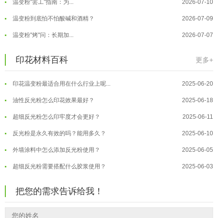
温变粉到底怕不怕酸碱和酒精？
2026-07-09
温变粉"烤"问：长期加...
2026-07-07
温变粉丝印到底用多少目网版？这篇...
2026-06-11
温变粉耐温真相：注塑"高温炼...
2026-07-03
印花材料百科
更多+
反光粉太久不用结块要怎么处理？
2025-07-11
夜间安全卫士：丝印反光粉搭配全攻...
2026-01-20
印花温变粉最适合用在什么行业上呢...
2025-06-20
温变粉可以做防伪标签、温变防伪吗...
2026-08-05
油性反光粉怎么印花效果最好？
2025-06-18
温变粉适合做热变还是冷变？
2026-08-04
超细反光粉怎么印牢度才会更好？
2025-06-11
温变粉注塑后表面翻车？粗糙、颗粒...
2026-07-28
反光粉是永久有效的吗？能用多久？
2025-06-10
温变粉保质期有多久？开封后如何保...
2026-07-20
外墙涂料中怎么添加反光粉使用？
2025-06-05
温变粉大批量保存指南｜做对这几步...
2026-07-17
超细反光粉需要搭配什么胶浆使用？
2025-06-03
温变粉"罢工"指南：为...
2026-07-10
反光粉能用在注塑工艺上吗？
2025-06-02
温变粉到底怕不怕酸碱和酒精？
2026-07-09
把您的需求告诉给我！
反光粉可以混合其他颜料一起使用吗...
2025-05-23
温变粉"烤"问：长期加...
2026-07-07
温变粉丝印到底用多少目网版？这篇...
2026-06-11
温变粉耐温真相：注塑"高温炼...
2026-07-03