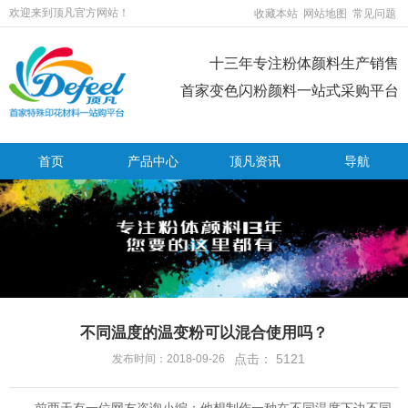
欢迎来到顶凡官方网站！
收藏本站
网站地图
常见问题
十三年专注粉体颜料生产销售
首家变色闪粉颜料一站式采购平台
首页
产品中心
顶凡资讯
导航
不同温度的温变粉可以混合使用吗？
点击：
5121
发布时间：2018-09-26
前两天有一位网友咨询小编：他想制作一种在不同温度下边不同