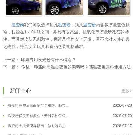
温变粉
我们可以选择顶凡
温变粉
，顶凡
温变粉
内含微胶囊变色颗
粒，粒径在1~10UM之间，并具有耐高温、抗氧化等胶囊所改变的特
性。而且对皮肤无刺激性，搬运及操作安全无虞，且不含对人体有害
之物质，符合安全玩具和食品包装规格基准。
上一篇：
印刷专用夜光粉有什么特点？
下一篇：
你见一种遇到高温会变色的颜料吗？感温变色颜料使用方法
温变粉可以做防伪标签、温变防伪吗...
2026-08-05
新闻中心
更多+
温变粉适合做热变还是冷变？
2026-08-04
温变粉注塑后表面翻车？粗糙、颗粒...
2026-07-28
温变粉保质期有多久？开封后如何保...
2026-07-20
温变粉大批量保存指南｜做对这几步...
2026-07-17
温变粉"罢工"指南：为...
2026-07-10