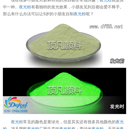
中一种。
夜光粉
有着独特的发光效果，小朋友见到后都会爱不释手。
那么有什么办法可以让9岁的小朋友自制
夜光粉
呢？
夜光粉
常见的颜色是黄绿光，但是其实还有很多其他颜色的
夜光
粉
，顶凡颜料
夜光粉
厂家生产的
夜光粉
有：黄绿光
夜光粉
、天蓝光
夜