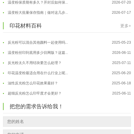
温变粉保质期有多久？开封后如何保...
2026-07-20
外墙涂料中怎么添加反光粉使用？
2025-06-05
温变粉大批量保存指南｜做对这几步...
2026-07-17
超细反光粉需要搭配什么胶浆使用？
2025-06-03
温变粉"罢工"指南：为...
2026-07-10
印花材料百科
更多+
反光粉能用在注塑工艺上吗？
2025-06-02
温变粉到底怕不怕酸碱和酒精？
2026-07-09
反光粉可以混合其他颜料一起使用吗...
2025-05-23
温变粉"烤"问：长期加...
2026-07-07
温变粉丝印到底用多少目网版？这篇...
2026-06-11
温变粉耐温真相：注塑"高温炼...
2026-07-03
反光粉太久不用结块要怎么处理？
2025-07-11
夜间安全卫士：丝印反光粉搭配全攻...
2026-01-20
印花温变粉最适合用在什么行业上呢...
2025-06-20
油性反光粉怎么印花效果最好？
2025-06-18
超细反光粉怎么印牢度才会更好？
2025-06-11
反光粉是永久有效的吗？能用多久？
2025-06-10
把您的需求告诉给我！
外墙涂料中怎么添加反光粉使用？
2025-06-05
超细反光粉需要搭配什么胶浆使用？
2025-06-03
反光粉能用在注塑工艺上吗？
2025-06-02