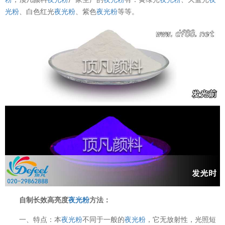
光粉
、白色红光
夜光粉
、紫色
夜光粉
等等。
自制长效高亮度
夜光粉
方法：
一、特点：本
夜光粉
不同于一般的
夜光粉
，它无放射性，光照短