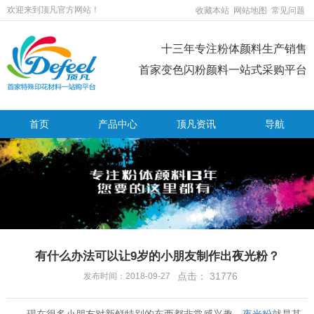
欢迎来到顶凡官方网站！
收藏本站
网站地图
常见问题
十三年专注粉体颜料生产销售
首家变色闪粉颜料一站式采购平台
首页
产品中心
顶凡资讯
导航
有什么办法可以让9岁的小朋友制作出夜光粉？
点击：
31776
发布时间：2018-09-27
现在很多小朋友对新鲜特别的东西都非常感兴趣，
夜光粉
就是其