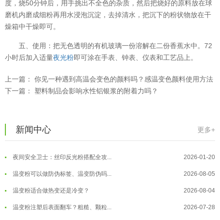
度，烧50分钟后，用手挑出不全色的杂质，然后把烧好的原料放在球
温变粉可以做防伪标签、温变防伪吗...
2026-08-05
磨机内磨成细粉再用水浸泡沉淀，去掉清水，把沉下的粉状物放在干
温变粉适合做热变还是冷变？
2026-08-04
燥箱中干燥即可。
温变粉注塑后表面翻车？粗糙、颗粒...
2026-07-28
五、使用：把无色透明的有机玻璃一份溶解在二份香蕉水中。72
温变粉保质期有多久？开封后如何保...
2026-07-20
小时后加入适量
夜光粉
即可涂在手表、钟表、仪表和工艺品上。
温变粉大批量保存指南｜做对这几步...
2026-07-17
上一篇：
你见一种遇到高温会变色的颜料吗？感温变色颜料使用方法
温变粉"罢工"指南：为...
2026-07-10
下一篇：
塑料制品会影响水性铝银浆的附着力吗？
温变粉到底怕不怕酸碱和酒精？
2026-07-09
温变粉"烤"问：长期加...
2026-07-07
新闻中心
更多+
温变粉丝印到底用多少目网版？这篇...
2026-06-11
温变粉耐温真相：注塑"高温炼...
2026-07-03
反光粉太久不用结块要怎么处理？
2025-07-11
夜间安全卫士：丝印反光粉搭配全攻...
2026-01-20
印花温变粉最适合用在什么行业上呢...
2025-06-20
温变粉可以做防伪标签、温变防伪吗...
2026-08-05
油性反光粉怎么印花效果最好？
2025-06-18
温变粉适合做热变还是冷变？
2026-08-04
超细反光粉怎么印牢度才会更好？
2025-06-11
温变粉注塑后表面翻车？粗糙、颗粒...
2026-07-28
反光粉是永久有效的吗？能用多久？
2025-06-10