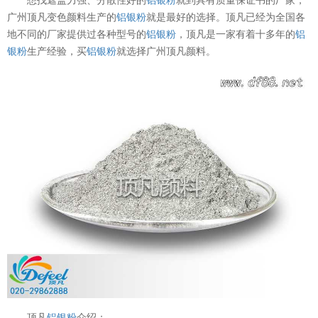
广州顶凡变色颜料生产的
铝银粉
就是最好的选择。顶凡已经为全国各
地不同的厂家提供过各种型号的
铝银粉
，顶凡是一家有着十多年的
铝
银粉
生产经验，买
铝银粉
就选择广州顶凡颜料。
顶凡
铝银粉
介绍：