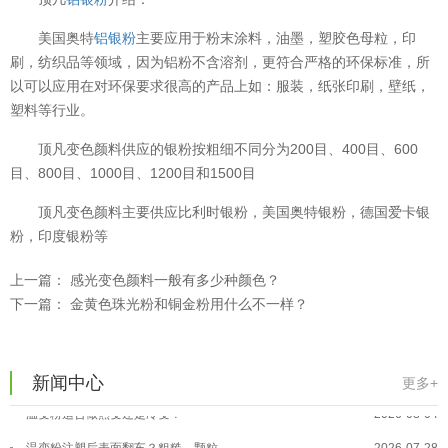
美国奥特
铝银粉
主要应用于粉末涂料，油墨，塑胶色母粒，印
刷，纺织品等领域，因为铝粉不含溶剂，更符合严格的环保标准，所
以可以应用在对环保要求很高的产品上如：服装，纸张印刷，壁纸，
塑料等行业。
顶凡变色颜料供应的银粉按粗细不同分为200目、400目、600
目、800目、1000目、1200目和1500目
顶凡变色颜料主要供应比利时银粉，美国奥特银粉，德国爱卡银
粉，印度银粉等
上一篇：
感光变色颜料一般有多少种颜色？
下一篇：
金黄色珠光粉和铜金粉用什么不一样？
温变粉用在儿童玩具上能用吗？
2026-08-10
温变粉可以做防伪标签、温变防伪吗...
2026-08-05
新闻中心
更多+
温变粉适合做热变还是冷变？
2026-08-04
温变粉注塑后表面翻车？粗糙、颗粒...
2026-07-28