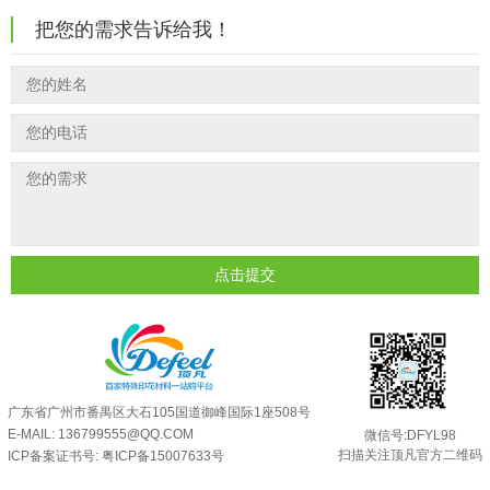
反光粉可以混合其他颜料一起使用吗...
2025-05-23
温变粉到底怕不怕酸碱和酒精？
把您的需求告诉给我！
2026-07-09
温变粉丝印到底用多少目网版？这篇...
2026-06-11
温变粉"烤"问：长期加...
2026-07-07
反光粉太久不用结块要怎么处理？
2025-07-11
温变粉耐温真相：注塑"高温炼...
2026-07-03
印花温变粉最适合用在什么行业上呢...
2025-06-20
油性反光粉怎么印花效果最好？
2025-06-18
超细反光粉怎么印牢度才会更好？
2025-06-11
反光粉是永久有效的吗？能用多久？
2025-06-10
点击提交
外墙涂料中怎么添加反光粉使用？
2025-06-05
超细反光粉需要搭配什么胶浆使用？
2025-06-03
反光粉能用在注塑工艺上吗？
2025-06-02
反光粉可以混合其他颜料一起使用吗...
2025-05-23
广东省广州市番禺区大石105国道御峰国际1座508号
E-MAIL: 136799555@QQ.COM
微信号:DFYL98
扫描关注顶凡官方二维码
ICP备案证书号:
粤ICP备15007633号