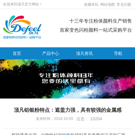
欢迎来到顶凡官方网站！
收藏本站
网站地图
常见问题
十三年专注粉体颜料生产销售
首家变色闪粉颜料一站式采购平台
首页
产品中心
顶凡资讯
导航
顶凡铝银粉特点：遮盖力强，具有较强的金属感
点击：
10204
发布时间：2018-10-05
想找遮盖力强、分散性好的
铝银粉
就到具有质量保证书的厂家，