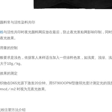
光颜料常与活性染料共印
光粉
与活性共印时夜光颜料网应放在最后，防止夜光浆粘网影响印制，同
响夜光效果。
料用量的控制
一般要求是浅色，依据客人来样适当加入一些涂料色浆，如浅黄、浅绿、
大于10g／kg。
光效果的测定
织物在D65光源下激发20分钟。用ST90OOPM型微弱光度计测定光的强度
0mcd／m2 时视为无夜光效果。
光粉注塑方法介绍