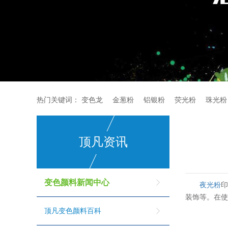
热门关键词：
变色龙
金葱粉
铝银粉
荧光粉
珠光粉
顶凡资讯
变色颜料新闻中心
夜光粉
装饰等。在
顶凡变色颜料百科