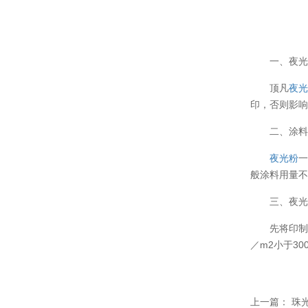
一、夜
顶凡
夜
印，否则影
二、涂
夜光粉
般涂料用量不
三、夜
先将印制
／m2小于30
上一篇：
珠