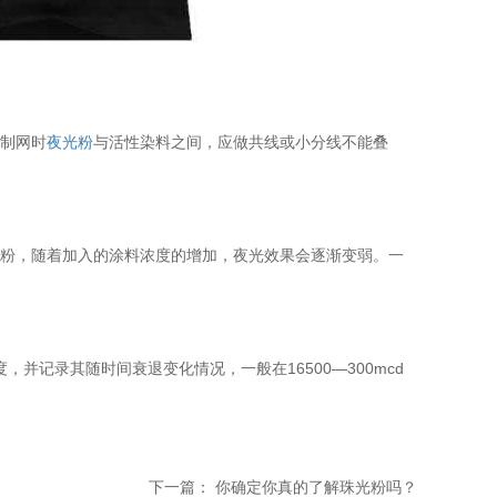
时制网时
夜光粉
与活性染料之间，应做共线或小分线不能叠
浅粉，随着加入的涂料浓度的增加，夜光效果会逐渐变弱。一
，并记录其随时间衰退变化情况，一般在16500—300mcd
下一篇：
你确定你真的了解珠光粉吗？