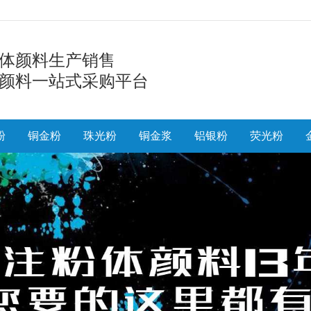
体颜料生产销售
颜料一站式采购平台
粉
铜金粉
珠光粉
铜金浆
铝银粉
荧光粉