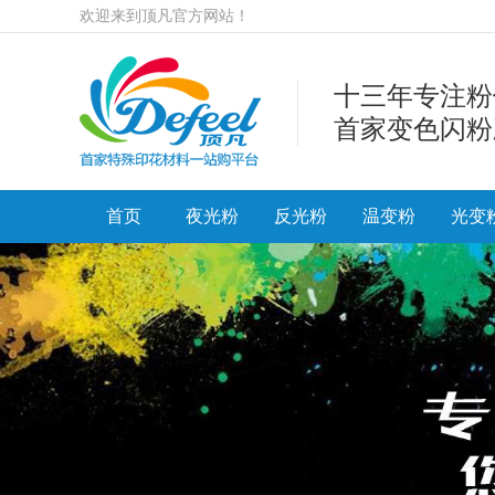
欢迎来到顶凡官方网站！
十三年专注粉
首家变色闪粉
首页
夜光粉
反光粉
温变粉
光变