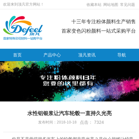
欢迎来到顶凡官方网站！
收藏本站
网站地图
常见问题
十三年专注粉体颜料生产销售
首家变色闪粉颜料一站式采购平台
首页
产品中心
顶凡资讯
导航
水性铝银浆让汽车轮毂一直持久光亮
点击：
7324
发布时间：2018-10-18
你是不是觉得很多汽车上的轮毂都非常光亮？是什么能够让经常