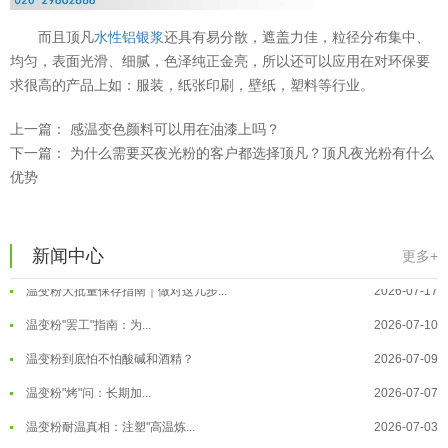
而且顶凡
水性铝银浆
还具有易分散，遮盖力佳，粒径分布集中、
均匀，表面光滑、细腻，色泽纯正金亮，所以还可以应用在对环保要
求很高的产品上如：服装，纸张印刷，壁纸，塑料等行业。
上一篇：
感温变色颜料可以用在油漆上吗？
温变粉可以做防伪标签、温变防伪吗...
2026-08-05
下一篇：
为什么需要买夜光粉的客户都选择顶凡？顶凡夜光粉有什么
优势
温变粉适合做热变还是冷变？
2026-08-04
温变粉注塑后表面翻车？粗糙、颗粒...
2026-07-28
温变粉保质期有多久？开封后如何保...
2026-07-20
新闻中心
更多+
温变粉大批量保存指南｜做对这几步...
2026-07-17
温变粉"罢工"指南：为...
2026-07-10
温变粉到底怕不怕酸碱和酒精？
2026-07-09
温变粉"烤"问：长期加...
2026-07-07
温变粉丝印到底用多少目网版？这篇...
2026-06-11
温变粉耐温真相：注塑"高温炼...
2026-07-03