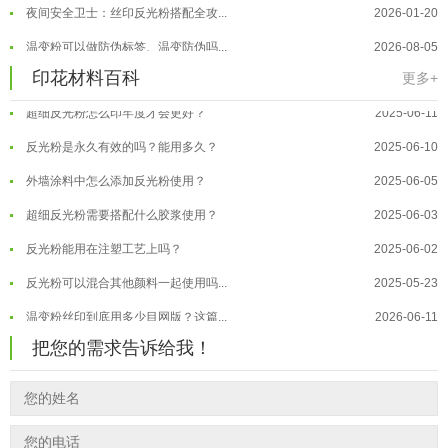
反光粉太久不用结块要怎么处理？
2025-07-11
夜间安全卫士：丝印反光粉搭配全攻...
2026-01-20
印花温变粉最适合用在什么行业上呢...
2025-06-20
温变粉可以做防伪标签、温变防伪吗...
2026-08-05
油性反光粉怎么印花效果最好？
2025-06-18
温变粉适合做热变还是冷变？
2026-08-04
印花材料百科
更多+
超细反光粉怎么印牢度才会更好？
2025-06-11
温变粉注塑后表面翻车？粗糙、颗粒...
2026-07-28
反光粉是永久有效的吗？能用多久？
2025-06-10
温变粉保质期有多久？开封后如何保...
2026-07-20
外墙涂料中怎么添加反光粉使用？
2025-06-05
温变粉大批量保存指南｜做对这几步...
2026-07-17
超细反光粉需要搭配什么胶浆使用？
2025-06-03
温变粉"罢工"指南：为...
2026-07-10
反光粉能用在注塑工艺上吗？
2025-06-02
温变粉到底怕不怕酸碱和酒精？
2026-07-09
反光粉可以混合其他颜料一起使用吗...
2025-05-23
温变粉"烤"问：长期加...
2026-07-07
温变粉丝印到底用多少目网版？这篇...
2026-06-11
温变粉耐温真相：注塑"高温炼...
2026-07-03
反光粉太久不用结块要怎么处理？
2025-07-11
夜间安全卫士：丝印反光粉搭配全攻...
把您的需求告诉给我！
2026-01-20
印花温变粉最适合用在什么行业上呢...
2025-06-20
油性反光粉怎么印花效果最好？
2025-06-18
超细反光粉怎么印牢度才会更好？
2025-06-11