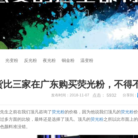
光变粉
反光粉
夜光粉
铜金粉
温变粉
货比三家在广东购买荧光粉，不得
点击：
5932
发布时间：2018-11-07
分享到：
陈先生之前在我们顶凡咨询了
荧光粉
的价格，因为他说我们顶凡的
荧光粉
经过多方面的比较，最终还是选择了顶凡。顶凡的
荧光粉
之所以比市面上
变色颜料准没错。