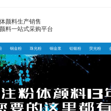
体颜料生产销售
颜料一站式采购平台
粉
铜金粉
珠光粉
铜金浆
铝银粉
荧光粉