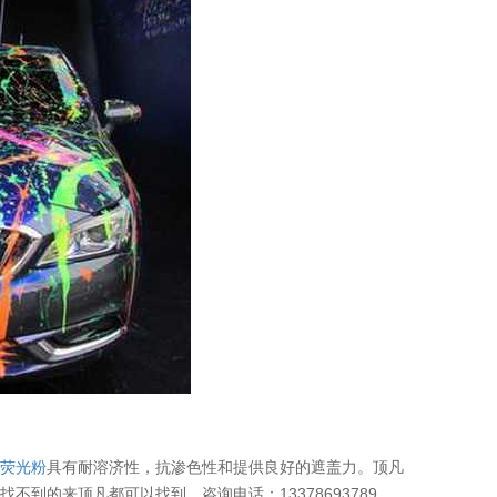
，
荧光粉
具有耐溶济性，抗渗色性和提供良好的遮盖力。顶凡
到的来顶凡都可以找到。咨询电话：13378693789