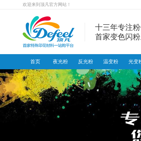
欢迎来到顶凡官方网站！
十三年专注粉
首家变色闪粉
首页
夜光粉
反光粉
温变粉
光变