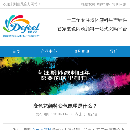
欢迎来到顶凡官方网站！
收藏本站
网站地图
常见问题
十三年专注粉体颜料生产销售
首家变色闪粉颜料一站式采购平台
首页
产品中心
顶凡资讯
导航
变色龙颜料变色原理是什么？
点击：
8248
发布时间：2018-11-30
很多人看到
变色龙颜料
后都会非常惊讶，这种在不同角度看会有