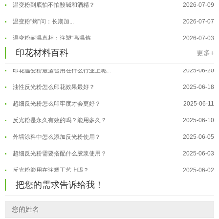
温变粉到底怕不怕酸碱和酒精？
2026-07-09
温变粉"烤"问：长期加...
2026-07-07
温变粉丝印到底用多少目网版？这篇...
2026-06-11
温变粉耐温真相：注塑"高温炼...
2026-07-03
反光粉太久不用结块要怎么处理？
2025-07-11
印花材料百科
夜间安全卫士：丝印反光粉搭配全攻...
2026-01-20
更多+
印花温变粉最适合用在什么行业上呢...
2025-06-20
温变粉可以做防伪标签、温变防伪吗...
2026-08-05
油性反光粉怎么印花效果最好？
2025-06-18
温变粉适合做热变还是冷变？
2026-08-04
超细反光粉怎么印牢度才会更好？
2025-06-11
温变粉注塑后表面翻车？粗糙、颗粒...
2026-07-28
反光粉是永久有效的吗？能用多久？
2025-06-10
温变粉保质期有多久？开封后如何保...
2026-07-20
外墙涂料中怎么添加反光粉使用？
2025-06-05
温变粉大批量保存指南｜做对这几步...
2026-07-17
超细反光粉需要搭配什么胶浆使用？
2025-06-03
温变粉"罢工"指南：为...
2026-07-10
反光粉能用在注塑工艺上吗？
2025-06-02
温变粉到底怕不怕酸碱和酒精？
2026-07-09
把您的需求告诉给我！
反光粉可以混合其他颜料一起使用吗...
2025-05-23
温变粉"烤"问：长期加...
2026-07-07
温变粉丝印到底用多少目网版？这篇...
2026-06-11
温变粉耐温真相：注塑"高温炼...
2026-07-03
反光粉太久不用结块要怎么处理？
2025-07-11
夜间安全卫士：丝印反光粉搭配全攻...
2026-01-20