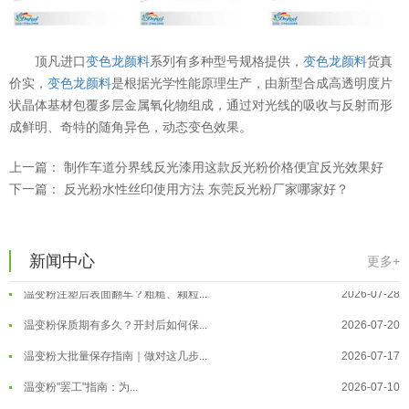
顶凡进口
变色龙颜料
系列有多种型号规格提供，
变色龙颜料
货真
价实，
变色龙颜料
是根据光学性能原理生产，由新型合成高透明度片
状晶体基材包覆多层金属氧化物组成，通过对光线的吸收与反射而形
成鲜明、奇特的随角异色，动态变色效果。
上一篇：
制作车道分界线反光漆用这款反光粉价格便宜反光效果好
下一篇：
反光粉水性丝印使用方法 东莞反光粉厂家哪家好？
温变粉可以做防伪标签、温变防伪吗...
2026-08-05
温变粉适合做热变还是冷变？
2026-08-04
新闻中心
更多+
温变粉注塑后表面翻车？粗糙、颗粒...
2026-07-28
温变粉保质期有多久？开封后如何保...
2026-07-20
温变粉大批量保存指南｜做对这几步...
2026-07-17
温变粉"罢工"指南：为...
2026-07-10