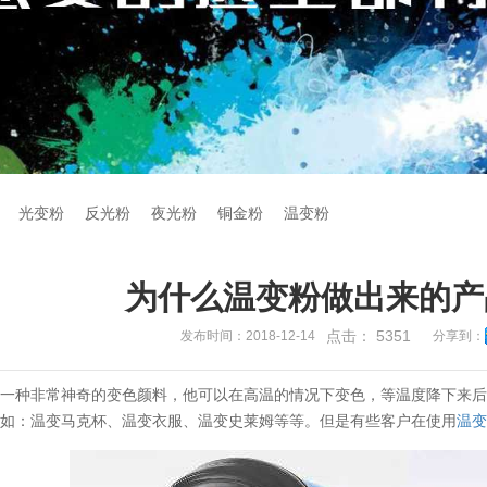
光变粉
反光粉
夜光粉
铜金粉
温变粉
为什么温变粉做出来的产
点击：
5351
发布时间：2018-12-14
分享到：
是一种非常神奇的变色颜料，他可以在高温的情况下变色，等温度降下来
，如：温变马克杯、温变衣服、温变史莱姆等等。但是有些客户在使用
温