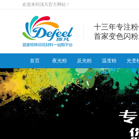
欢迎来到顶凡官方网站！
十三年专注粉
首家变色闪粉
首页
夜光粉
反光粉
温变粉
光变