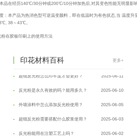
 本品在经历140℃/30分钟或200℃/10分钟加热后,对其变色性能无明显影
温变粉丝印到底用多少目网版？这篇...
2026-06-11
温度：本产品为热消色型可逆温变颜料，即在低温时为有色状态,当 温度升
3℃, 38～43℃。
反光粉太久不用结块要怎么处理？
2025-07-11
光粉在胶板印刷上的使用方法
印花温变粉最适合用在什么行业上呢...
2025-06-20
油性反光粉怎么印花效果最好？
2025-06-18
印花材料百科
更多+
超细反光粉怎么印牢度才会更好？
2025-06-11
反光粉是永久有效的吗？能用多久？
2025-06-10
外墙涂料中怎么添加反光粉使用？
2025-06-05
超细反光粉需要搭配什么胶浆使用？
2025-06-03
反光粉能用在注塑工艺上吗？
2025-06-02