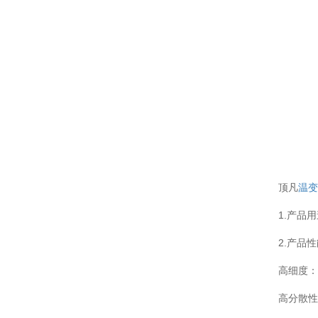
顶凡
温
1.产品
2.产品
高细度：
高分散