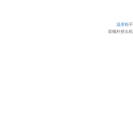
温变粉
双螺杆挤出