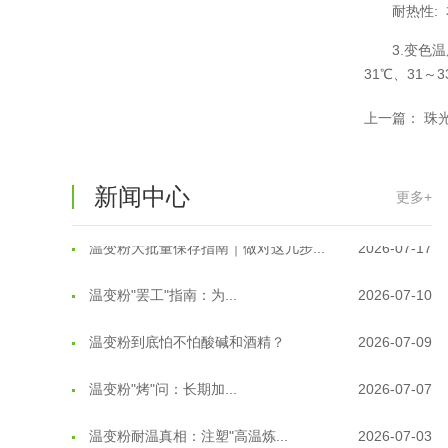
耐热性:
温变粉可以做防伪标签、温变防伪吗...
2026-08-05
3.变色
31℃、31～3
温变粉适合做热变还是冷变？
2026-08-04
上一篇：
珠
温变粉注塑后表面翻车？粗糙、颗粒...
2026-07-28
温变粉保质期有多久？开封后如何保...
2026-07-20
新闻中心
更多+
温变粉大批量保存指南｜做对这几步...
2026-07-17
温变粉"罢工"指南：为...
2026-07-10
温变粉到底怕不怕酸碱和酒精？
2026-07-09
温变粉"烤"问：长期加...
2026-07-07
温变粉耐温真相：注塑"高温炼...
2026-07-03