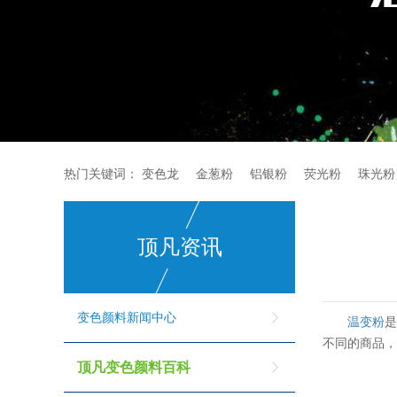
热门关键词：
变色龙
金葱粉
铝银粉
荧光粉
珠光粉
顶凡资讯
变色颜料新闻中心
温变粉
不同的商品
顶凡变色颜料百科