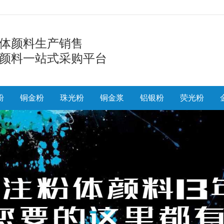
体颜料生产销售
颜料一站式采购平台
粉
铜金粉
珠光粉
铜金浆
铝银粉
荧光粉