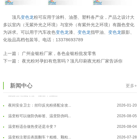
温变粉可以做防伪标签、温变防伪吗...
2026-08-05
顶凡
变色龙
粉可应用于涂料、油墨、塑料各产业，产品之设计大
温变粉适合做热变还是冷变？
2026-08-04
多以室内（无紫外光之环境）与室外（有紫外光之环境）有颜色变化
温变粉注塑后表面翻车？粗糙、颗粒...
2026-07-28
为诉求。可以用于汽车改色
变色龙
漆、
变色龙
指甲油、
变色龙
眼影、
化妆品高档包装等。电话：13378693789
温变粉保质期有多久？开封后如何保...
2026-07-20
温变粉大批量保存指南｜做对这几步...
2026-07-17
上一篇：
广州金银粉厂家，各色金银粉批发零售
下一篇：
温变粉"罢工"指南：为...
夜光粉对孕妇有危害吗？顶凡印刷夜光粉厂家告诉你
2026-07-10
温变粉到底怕不怕酸碱和酒精？
2026-07-09
温变粉"烤"问：长期加...
2026-07-07
新闻中心
更多+
温变粉丝印到底用多少目网版？这篇...
2026-06-11
温变粉耐温真相：注塑"高温炼...
2026-07-03
反光粉太久不用结块要怎么处理？
2025-07-11
夜间安全卫士：丝印反光粉搭配全攻...
2026-01-20
印花温变粉最适合用在什么行业上呢...
2025-06-20
温变粉可以做防伪标签、温变防伪吗...
2026-08-05
油性反光粉怎么印花效果最好？
2025-06-18
温变粉适合做热变还是冷变？
2026-08-04
超细反光粉怎么印牢度才会更好？
2025-06-11
温变粉注塑后表面翻车？粗糙、颗粒...
2026-07-28