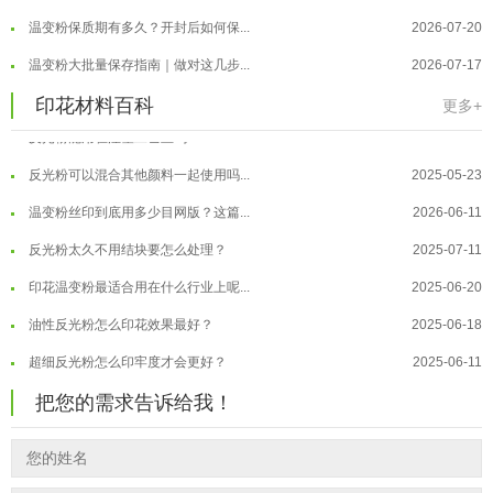
反光粉是永久有效的吗？能用多久？
2025-06-10
温变粉保质期有多久？开封后如何保...
2026-07-20
外墙涂料中怎么添加反光粉使用？
2025-06-05
温变粉大批量保存指南｜做对这几步...
2026-07-17
超细反光粉需要搭配什么胶浆使用？
2025-06-03
温变粉"罢工"指南：为...
2026-07-10
印花材料百科
更多+
反光粉能用在注塑工艺上吗？
2025-06-02
温变粉到底怕不怕酸碱和酒精？
2026-07-09
反光粉可以混合其他颜料一起使用吗...
2025-05-23
温变粉"烤"问：长期加...
2026-07-07
温变粉丝印到底用多少目网版？这篇...
2026-06-11
温变粉耐温真相：注塑"高温炼...
2026-07-03
反光粉太久不用结块要怎么处理？
2025-07-11
夜间安全卫士：丝印反光粉搭配全攻...
2026-01-20
印花温变粉最适合用在什么行业上呢...
2025-06-20
油性反光粉怎么印花效果最好？
2025-06-18
超细反光粉怎么印牢度才会更好？
2025-06-11
反光粉是永久有效的吗？能用多久？
2025-06-10
把您的需求告诉给我！
外墙涂料中怎么添加反光粉使用？
2025-06-05
超细反光粉需要搭配什么胶浆使用？
2025-06-03