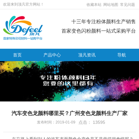
欢迎来到顶凡官方网站！
收藏本站
网站地图
常见问题
十三年专注粉体颜料生产销售
首家变色闪粉颜料一站式采购平台
首页
产品中心
顶凡资讯
导航
汽车变色龙颜料哪里买？广州变色龙颜料生产厂家
点击：
13595
发布时间：2019-01-09
在马路上看到别人的汽车表面颜色会变色是不是觉得很奇怪呢？