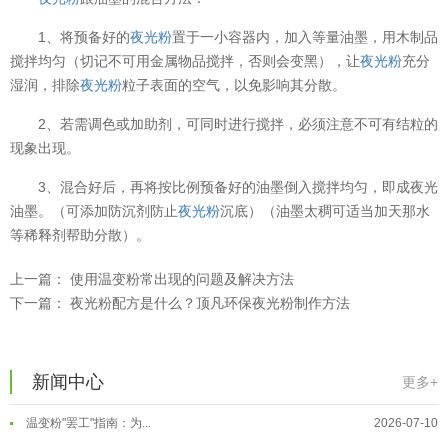
1、将预备好的
夜光粉
置于一小容器内，加入等量油墨，用木制品
搅拌均匀（切记不可用金属物品搅拌，否则会变黑），让
夜光粉
充分
湿润，排除
夜光粉
粒子表面的空气，以免影响其分散。
2、若需调色或加助剂，可同时进行搅拌，必须注意不可有结粒的
现象出现。
3、混合好后，再将按比例预备好的油墨倒入搅拌均匀，即成夜光
油墨。（可添加防沉剂防止
夜光粉
沉底）（油墨太稠可适当加天那水
等稀释剂帮助分散）。
温变粉可以做防伪标签、温变防伪吗...
2026-08-05
上一篇：
使用温变粉常出现的问题及解决方法
温变粉适合做热变还是冷变？
2026-08-04
下一篇：
夜光粉配方是什么？顶凡环保夜光粉制作方法
温变粉注塑后表面翻车？粗糙、颗粒...
2026-07-28
温变粉保质期有多久？开封后如何保...
2026-07-20
新闻中心
更多+
温变粉大批量保存指南｜做对这几步...
2026-07-17
温变粉"罢工"指南：为...
2026-07-10