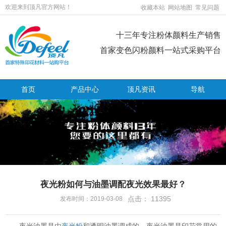
欢迎来到顶凡官方网站！
收藏本站
网站地图
常见问题
十三年专注粉体颜料生产销售
首家变色闪粉颜料一站式采购平台
首页
产品中心
顶凡资讯
导航
夜光粉如何与油墨调配夜光效果最好？
点击：
11395
发布时间：2019-03-08
夜光油墨是由
夜光粉
和透明油墨调成的，夜光油墨是印花常用的