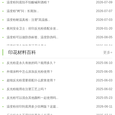
温变粉到底怕不怕酸碱和酒精？
2026-07-09
温变粉"烤"问：长期加...
2026-07-07
温变粉丝印到底用多少目网版？这篇...
2026-06-11
温变粉耐温真相：注塑"高温炼...
2026-07-03
反光粉太久不用结块要怎么处理？
2025-07-11
夜间安全卫士：丝印反光粉搭配全攻...
2026-01-20
印花温变粉最适合用在什么行业上呢...
2025-06-20
温变粉可以做防伪标签、温变防伪吗...
2026-08-05
油性反光粉怎么印花效果最好？
2025-06-18
温变粉适合做热变还是冷变？
2026-08-04
印花材料百科
更多+
超细反光粉怎么印牢度才会更好？
2025-06-11
温变粉注塑后表面翻车？粗糙、颗粒...
2026-07-28
反光粉是永久有效的吗？能用多久？
2025-06-10
温变粉保质期有多久？开封后如何保...
2026-07-20
外墙涂料中怎么添加反光粉使用？
2025-06-05
温变粉大批量保存指南｜做对这几步...
2026-07-17
超细反光粉需要搭配什么胶浆使用？
2025-06-03
温变粉"罢工"指南：为...
2026-07-10
反光粉能用在注塑工艺上吗？
2025-06-02
温变粉到底怕不怕酸碱和酒精？
2026-07-09
反光粉可以混合其他颜料一起使用吗...
2025-05-23
温变粉"烤"问：长期加...
2026-07-07
温变粉丝印到底用多少目网版？这篇...
2026-06-11
温变粉耐温真相：注塑"高温炼...
2026-07-03
反光粉太久不用结块要怎么处理？
2025-07-11
夜间安全卫士：丝印反光粉搭配全攻...
2026-01-20