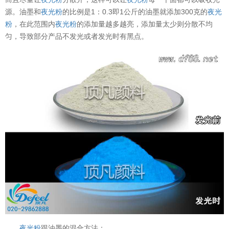
源。油墨和
夜光粉
的比例是1：0.3即1公斤的油墨就添加300克的
夜光
粉
，在此范围内
夜光粉
的添加量越多越亮，添加量太少则分散不均
匀，导致部分产品不发光或者发光时有黑点。
夜光粉
跟油墨的混合方法：