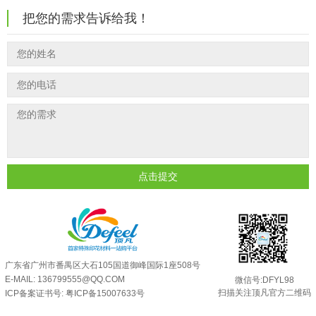
把您的需求告诉给我！
印花温变粉最适合用在什么行业上呢...
2025-06-20
油性反光粉怎么印花效果最好？
2025-06-18
超细反光粉怎么印牢度才会更好？
2025-06-11
反光粉是永久有效的吗？能用多久？
2025-06-10
外墙涂料中怎么添加反光粉使用？
2025-06-05
超细反光粉需要搭配什么胶浆使用？
2025-06-03
反光粉能用在注塑工艺上吗？
2025-06-02
点击提交
反光粉可以混合其他颜料一起使用吗...
2025-05-23
广东省广州市番禺区大石105国道御峰国际1座508号
E-MAIL: 136799555@QQ.COM
微信号:DFYL98
扫描关注顶凡官方二维码
ICP备案证书号:
粤ICP备15007633号