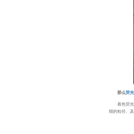
那么
荧
着色荧
细的粒径、及