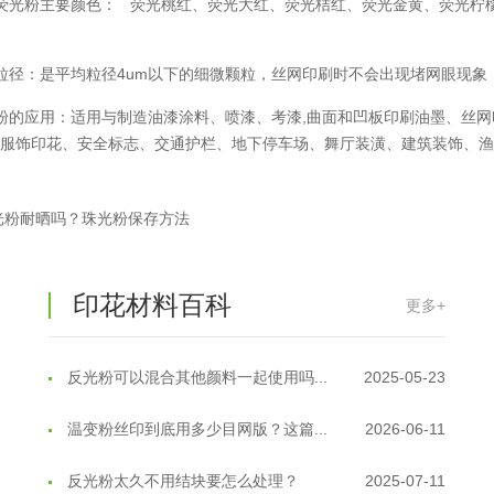
荧光粉主要颜色： 荧光桃红、荧光大红、荧光桔红、荧光金黄、荧光柠
油性反光粉怎么印花效果最好？
2025-06-18
粒径：是平均粒径4um以下的细微颗粒，丝网印刷时不会出现堵网眼现象
超细反光粉怎么印牢度才会更好？
2025-06-11
粉的应用：适用与制造油漆涂料、喷漆、考漆,曲面和凹板印刷油墨、丝
反光粉是永久有效的吗？能用多久？
2025-06-10
、服饰印花、安全标志、交通护栏、地下停车场、舞厅装潢、建筑装饰、
外墙涂料中怎么添加反光粉使用？
2025-06-05
光粉耐晒吗？珠光粉保存方法
超细反光粉需要搭配什么胶浆使用？
2025-06-03
反光粉能用在注塑工艺上吗？
2025-06-02
印花材料百科
更多+
反光粉可以混合其他颜料一起使用吗...
2025-05-23
温变粉丝印到底用多少目网版？这篇...
2026-06-11
反光粉太久不用结块要怎么处理？
2025-07-11