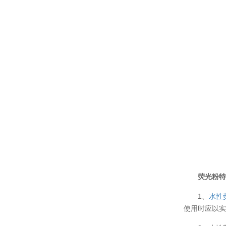
温变粉可以做防伪标签、温变防伪吗...
2026-08-05
荧光粉
温变粉适合做热变还是冷变？
2026-08-04
1、
水性
使用时应以
温变粉注塑后表面翻车？粗糙、颗粒...
2026-07-28