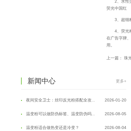
2、水性
荧光中国红
温变粉保质期有多久？开封后如何保...
2026-07-20
3、超细
温变粉大批量保存指南｜做对这几步...
2026-07-17
4、荧光
温变粉"罢工"指南：为...
2026-07-10
在广告字牌
用。
温变粉到底怕不怕酸碱和酒精？
2026-07-09
上一篇：
珠
温变粉"烤"问：长期加...
2026-07-07
温变粉耐温真相：注塑"高温炼...
2026-07-03
新闻中心
更多+
夜间安全卫士：丝印反光粉搭配全攻...
2026-01-20
温变粉可以做防伪标签、温变防伪吗...
2026-08-05
温变粉适合做热变还是冷变？
2026-08-04