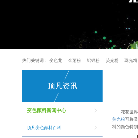
热门关键词：
变色龙
金葱粉
铝银粉
荧光粉
珠光粉
顶凡资讯
变色颜料新闻中心
花花世
荧光粉
可将吸
料的颜色特
顶凡变色颜料百科