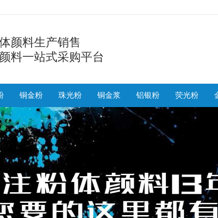
体颜料生产销售
颜料一站式采购平台
粉
铜金粉
珠光粉
铜金浆
铝银粉
荧光粉