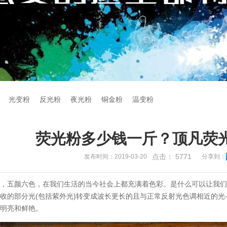
光变粉
反光粉
夜光粉
铜金粉
温变粉
荧光粉多少钱一斤？顶凡荧
点击：
5771
发布时间：2019-03-20
分享到：
界，五颜六色，在我们生活的当今社会上都充满着色彩。是什么可以让我
收的部分光(包括紫外光)转变成波长更长的且与正常反射光色调相近的
别明亮和鲜艳。