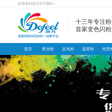
欢迎来到顶凡官方网站！
十三年专注粉
首家变色闪粉
首页
夜光粉
反光粉
温变粉
光变