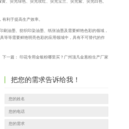
檬黄、荧光绿色、荧光玫红、荧光宝兰、荧光紫、荧光白色、
，有利于提高生产效率。
网印刷油墨、纺织印染油墨、纸张油墨及需要鲜艳色彩的领域，
渔具等等需要鲜艳明亮色彩的应用领域中，具有不可替代的作
下一篇：
印花专用金银粉哪里买？广州顶凡金葱粉生产厂家
把您的需求告诉给我！