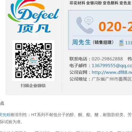
温变粉丝印到底用多少目网版？这篇...
2026-06-11
特点
荧光粉
耐溶剂性：HT系列不耐低分子的醇、酮、酯、醚，耐脂肪烃类、
反光粉太久不用结块要怎么处理？
2025-07-11
实际试验为准。
印花温变粉最适合用在什么行业上呢...
2025-06-20