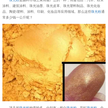
涂料、建筑涂料、珠光油墨、珠光皮革、珠光塑料制品、珠光化妆
品、陶瓷\塑料、涂料、印刷、化妆品等应用领域。那么这些
珠光粉
通
常多少钱一公斤呢？
顶凡的
珠光粉
种类较多，分别有：银白
珠光粉
、彩虹
珠光粉
、金