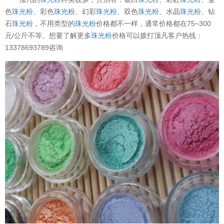
色
珠光粉
、彩色
珠光粉
、幻彩
珠光粉
、双色
珠光粉
、水晶
珠光粉
、钻
石
珠光粉
，不用类型的
珠光粉
价格都不一样，通常价格都在75~300
元/公斤不等。想要了解更多
珠光粉
价格可以拨打顶凡客户热线：
13378693789咨询
温变粉可以做防伪标签、温变防伪吗...
2026-08-05
温变粉适合做热变还是冷变？
2026-08-04
温变粉注塑后表面翻车？粗糙、颗粒...
2026-07-28
温变粉保质期有多久？开封后如何保...
2026-07-20