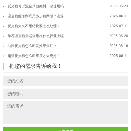
反光粉可以混合其他颜料一起使用吗...
2025-05-23
温变粉"烤"问：长期加...
2026-07-07
温变粉丝印到底用多少目网版？这篇...
2026-06-11
温变粉耐温真相：注塑"高温炼...
2026-07-03
反光粉太久不用结块要怎么处理？
2025-07-11
夜间安全卫士：丝印反光粉搭配全攻...
2026-01-20
印花温变粉最适合用在什么行业上呢...
2025-06-20
油性反光粉怎么印花效果最好？
2025-06-18
超细反光粉怎么印牢度才会更好？
2025-06-11
反光粉是永久有效的吗？能用多久？
2025-06-10
把您的需求告诉给我！
外墙涂料中怎么添加反光粉使用？
2025-06-05
超细反光粉需要搭配什么胶浆使用？
2025-06-03
反光粉能用在注塑工艺上吗？
2025-06-02
反光粉可以混合其他颜料一起使用吗...
2025-05-23