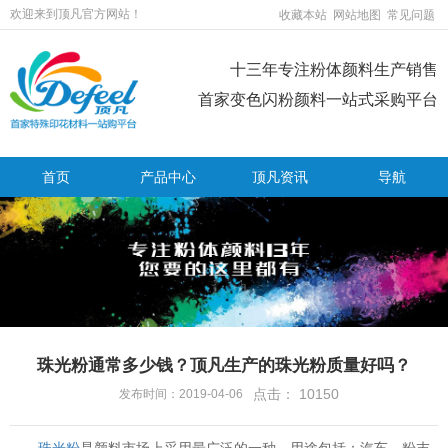
欢迎来到顶凡官方网站！
收藏本站
网站地图
常见问题
十三年专注粉体颜料生产销售
首家变色闪粉颜料一站式采购平台
首页
产品中心
顶凡资讯
导航
珠光粉通常多少钱？顶凡生产的珠光粉质量好吗？
点击：
10150
发布时间：2019-04-06
珠光粉
是颜料市场上采用最广泛的一种，用途包括：汽车、粉末