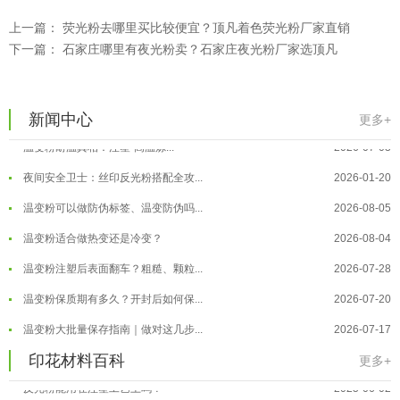
温变粉大批量保存指南｜做对这几步...
2026-07-17
上一篇：
荧光粉去哪里买比较便宜？顶凡着色荧光粉厂家直销
下一篇：
石家庄哪里有夜光粉卖？石家庄夜光粉厂家选顶凡
温变粉"罢工"指南：为...
2026-07-10
温变粉到底怕不怕酸碱和酒精？
2026-07-09
温变粉"烤"问：长期加...
2026-07-07
新闻中心
更多+
温变粉丝印到底用多少目网版？这篇...
2026-06-11
温变粉耐温真相：注塑"高温炼...
2026-07-03
反光粉太久不用结块要怎么处理？
2025-07-11
夜间安全卫士：丝印反光粉搭配全攻...
2026-01-20
印花温变粉最适合用在什么行业上呢...
2025-06-20
温变粉可以做防伪标签、温变防伪吗...
2026-08-05
油性反光粉怎么印花效果最好？
2025-06-18
温变粉适合做热变还是冷变？
2026-08-04
超细反光粉怎么印牢度才会更好？
2025-06-11
温变粉注塑后表面翻车？粗糙、颗粒...
2026-07-28
反光粉是永久有效的吗？能用多久？
2025-06-10
温变粉保质期有多久？开封后如何保...
2026-07-20
外墙涂料中怎么添加反光粉使用？
2025-06-05
温变粉大批量保存指南｜做对这几步...
2026-07-17
超细反光粉需要搭配什么胶浆使用？
2025-06-03
温变粉"罢工"指南：为...
2026-07-10
印花材料百科
更多+
反光粉能用在注塑工艺上吗？
2025-06-02
温变粉到底怕不怕酸碱和酒精？
2026-07-09