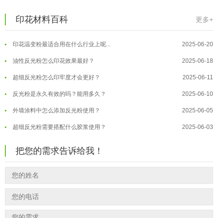
温变粉丝印到底用多少目网版？这篇...
2026-06-11
温变粉耐温真相：注塑"高温炼...
2026-07-03
印花材料百科
更多+
反光粉太久不用结块要怎么处理？
2025-07-11
夜间安全卫士：丝印反光粉搭配全攻...
2026-01-20
印花温变粉最适合用在什么行业上呢...
2025-06-20
温变粉可以做防伪标签、温变防伪吗...
2026-08-05
油性反光粉怎么印花效果最好？
2025-06-18
温变粉适合做热变还是冷变？
2026-08-04
超细反光粉怎么印牢度才会更好？
2025-06-11
温变粉注塑后表面翻车？粗糙、颗粒...
2026-07-28
反光粉是永久有效的吗？能用多久？
2025-06-10
温变粉保质期有多久？开封后如何保...
2026-07-20
外墙涂料中怎么添加反光粉使用？
2025-06-05
温变粉大批量保存指南｜做对这几步...
2026-07-17
超细反光粉需要搭配什么胶浆使用？
2025-06-03
温变粉"罢工"指南：为...
2026-07-10
反光粉能用在注塑工艺上吗？
2025-06-02
温变粉到底怕不怕酸碱和酒精？
2026-07-09
把您的需求告诉给我！
反光粉可以混合其他颜料一起使用吗...
2025-05-23
温变粉"烤"问：长期加...
2026-07-07
温变粉丝印到底用多少目网版？这篇...
2026-06-11
温变粉耐温真相：注塑"高温炼...
2026-07-03
反光粉太久不用结块要怎么处理？
2025-07-11
夜间安全卫士：丝印反光粉搭配全攻...
2026-01-20
印花温变粉最适合用在什么行业上呢...
2025-06-20