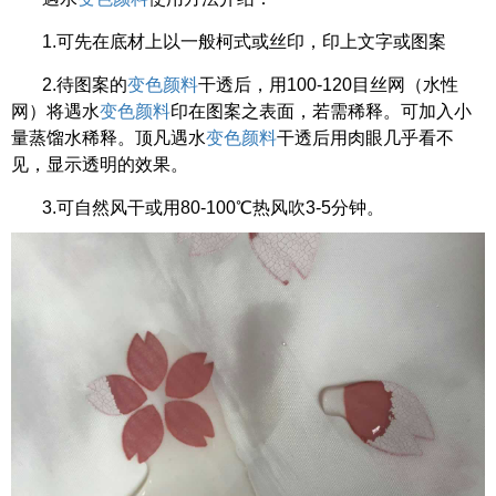
1.可先在底材上以一般柯式或丝印，印上文字或图案
2.待图案的
变色颜料
干透后，用100-120目丝网（水性
网）将遇水
变色颜料
印在图案之表面，若需稀释。可加入小
量蒸馏水稀释。顶凡遇水
变色颜料
干透后用肉眼几乎看不
见，显示透明的效果。
3.可自然风干或用80-100℃热风吹3-5分钟。