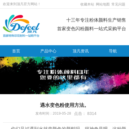
欢迎来到顶凡官方网站！
收藏本站
网站地图
常见问题
十三年专注粉体颜料生产销售
首家变色闪粉颜料一站式采购平台
首页
产品中心
顶凡资讯
导航
遇水变色粉使用方法。
点击：
8314
发布时间：2019-05-28
你们见过遇到水就变颜色的颜料吗，很神奇是吧，这种颜