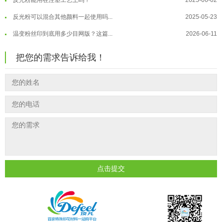
反光粉可以混合其他颜料一起使用吗...
2025-05-23
温变粉"烤"问：长期加...
2026-07-07
温变粉丝印到底用多少目网版？这篇...
2026-06-11
温变粉耐温真相：注塑"高温炼...
2026-07-03
反光粉太久不用结块要怎么处理？
2025-07-11
夜间安全卫士：丝印反光粉搭配全攻...
2026-01-20
把您的需求告诉给我！
印花温变粉最适合用在什么行业上呢...
2025-06-20
油性反光粉怎么印花效果最好？
2025-06-18
超细反光粉怎么印牢度才会更好？
2025-06-11
反光粉是永久有效的吗？能用多久？
2025-06-10
外墙涂料中怎么添加反光粉使用？
2025-06-05
超细反光粉需要搭配什么胶浆使用？
2025-06-03
反光粉能用在注塑工艺上吗？
2025-06-02
点击提交
反光粉可以混合其他颜料一起使用吗...
2025-05-23