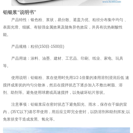
铝银浆“说明书”
产品特性：银色粉、浆状，易分散、遮盖力优、粒径分布集中均匀 、
表面光滑、细腻、有较强金属效果及随角异色效应，并具有抗热耐酸性
能。
产品规格：粒径(150目-1500目)
产品用途：涂料、油墨、建材、工艺品、印刷、纸业、家电、玩具
等。
使用说明：铝银粉、浆在使用时先用1/2-1倍量的漆用溶剂浸润后低 速
搅拌成浆状的均匀分散体，然后在搅拌状态下逐步加入不敷出树脂、溶
剂、助剂等。避免使用球磨或高速搅拌，以免破坏铝片形状。
注意事项：铝银浆应在密封状态下避免阳光、雨水，保存在干燥的室
内，(35℃以下)请尽早使用，用后应立即完全密封，以防溶剂和助剂挥发;以
免浆状变干造成发黑、氧化等。