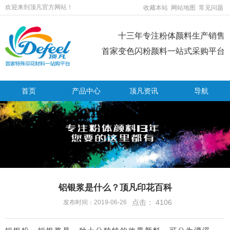
欢迎来到顶凡官方网站！
收藏本站
网站地图
常见问题
十三年专注粉体颜料生产销售
首家变色闪粉颜料一站式采购平台
首页
产品中心
顶凡资讯
导航
铝银浆是什么？顶凡印花百科
点击：
4106
发布时间：2019-06-26
铝银粉、铝银浆是一种十分独特的效果颜料，可分为漂浮