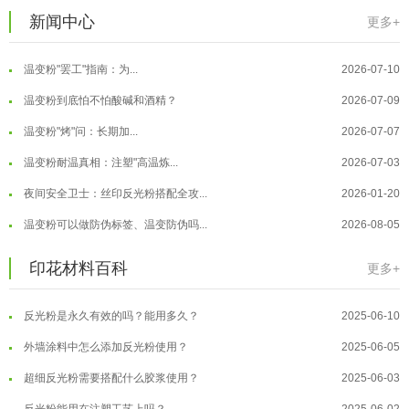
温变粉保质期有多久？开封后如何保...
2026-07-20
新闻中心
更多+
温变粉大批量保存指南｜做对这几步...
2026-07-17
温变粉"罢工"指南：为...
2026-07-10
温变粉到底怕不怕酸碱和酒精？
2026-07-09
温变粉"烤"问：长期加...
2026-07-07
温变粉丝印到底用多少目网版？这篇...
2026-06-11
温变粉耐温真相：注塑"高温炼...
2026-07-03
反光粉太久不用结块要怎么处理？
2025-07-11
夜间安全卫士：丝印反光粉搭配全攻...
2026-01-20
印花温变粉最适合用在什么行业上呢...
2025-06-20
温变粉可以做防伪标签、温变防伪吗...
2026-08-05
油性反光粉怎么印花效果最好？
2025-06-18
温变粉适合做热变还是冷变？
2026-08-04
印花材料百科
更多+
超细反光粉怎么印牢度才会更好？
2025-06-11
温变粉注塑后表面翻车？粗糙、颗粒...
2026-07-28
反光粉是永久有效的吗？能用多久？
2025-06-10
温变粉保质期有多久？开封后如何保...
2026-07-20
外墙涂料中怎么添加反光粉使用？
2025-06-05
温变粉大批量保存指南｜做对这几步...
2026-07-17
超细反光粉需要搭配什么胶浆使用？
2025-06-03
温变粉"罢工"指南：为...
2026-07-10
反光粉能用在注塑工艺上吗？
2025-06-02
温变粉到底怕不怕酸碱和酒精？
2026-07-09