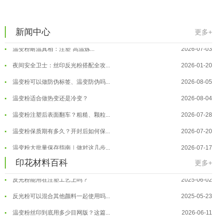
温变粉到底怕不怕酸碱和酒精？
2026-07-09
温变粉"烤"问：长期加...
2026-07-07
新闻中心
更多+
温变粉丝印到底用多少目网版？这篇...
2026-06-11
温变粉耐温真相：注塑"高温炼...
2026-07-03
反光粉太久不用结块要怎么处理？
2025-07-11
夜间安全卫士：丝印反光粉搭配全攻...
2026-01-20
印花温变粉最适合用在什么行业上呢...
2025-06-20
温变粉可以做防伪标签、温变防伪吗...
2026-08-05
油性反光粉怎么印花效果最好？
2025-06-18
温变粉适合做热变还是冷变？
2026-08-04
超细反光粉怎么印牢度才会更好？
2025-06-11
温变粉注塑后表面翻车？粗糙、颗粒...
2026-07-28
反光粉是永久有效的吗？能用多久？
2025-06-10
温变粉保质期有多久？开封后如何保...
2026-07-20
外墙涂料中怎么添加反光粉使用？
2025-06-05
温变粉大批量保存指南｜做对这几步...
2026-07-17
超细反光粉需要搭配什么胶浆使用？
2025-06-03
温变粉"罢工"指南：为...
2026-07-10
印花材料百科
更多+
反光粉能用在注塑工艺上吗？
2025-06-02
温变粉到底怕不怕酸碱和酒精？
2026-07-09
反光粉可以混合其他颜料一起使用吗...
2025-05-23
温变粉"烤"问：长期加...
2026-07-07
温变粉丝印到底用多少目网版？这篇...
2026-06-11
温变粉耐温真相：注塑"高温炼...
2026-07-03