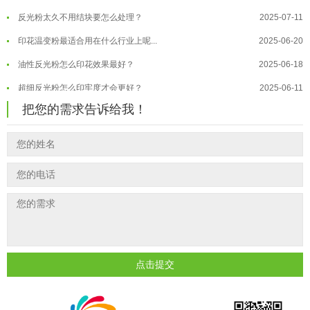
反光粉太久不用结块要怎么处理？
2025-07-11
夜间安全卫士：丝印反光粉搭配全攻...
2026-01-20
印花温变粉最适合用在什么行业上呢...
2025-06-20
油性反光粉怎么印花效果最好？
2025-06-18
超细反光粉怎么印牢度才会更好？
2025-06-11
反光粉是永久有效的吗？能用多久？
2025-06-10
把您的需求告诉给我！
外墙涂料中怎么添加反光粉使用？
2025-06-05
超细反光粉需要搭配什么胶浆使用？
2025-06-03
反光粉能用在注塑工艺上吗？
2025-06-02
反光粉可以混合其他颜料一起使用吗...
2025-05-23
点击提交