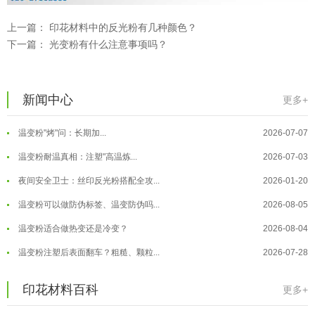
温变粉注塑后表面翻车？粗糙、颗粒...
2026-07-28
上一篇：
印花材料中的反光粉有几种颜色？
温变粉保质期有多久？开封后如何保...
2026-07-20
下一篇：
光变粉有什么注意事项吗？
温变粉大批量保存指南｜做对这几步...
2026-07-17
温变粉"罢工"指南：为...
2026-07-10
新闻中心
更多+
温变粉到底怕不怕酸碱和酒精？
2026-07-09
温变粉"烤"问：长期加...
2026-07-07
温变粉丝印到底用多少目网版？这篇...
2026-06-11
温变粉耐温真相：注塑"高温炼...
2026-07-03
反光粉太久不用结块要怎么处理？
2025-07-11
夜间安全卫士：丝印反光粉搭配全攻...
2026-01-20
印花温变粉最适合用在什么行业上呢...
2025-06-20
温变粉可以做防伪标签、温变防伪吗...
2026-08-05
油性反光粉怎么印花效果最好？
2025-06-18
温变粉适合做热变还是冷变？
2026-08-04
超细反光粉怎么印牢度才会更好？
2025-06-11
温变粉注塑后表面翻车？粗糙、颗粒...
2026-07-28
反光粉是永久有效的吗？能用多久？
2025-06-10
温变粉保质期有多久？开封后如何保...
2026-07-20
印花材料百科
更多+
外墙涂料中怎么添加反光粉使用？
2025-06-05
温变粉大批量保存指南｜做对这几步...
2026-07-17