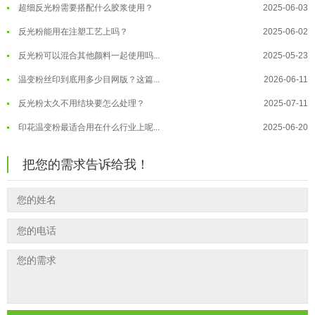
超细反光粉需要搭配什么胶浆使用？
2025-06-03
温变粉"罢工"指南：为...
2026-07-10
反光粉能用在注塑工艺上吗？
2025-06-02
温变粉到底怕不怕酸碱和酒精？
2026-07-09
反光粉可以混合其他颜料一起使用吗...
2025-05-23
温变粉"烤"问：长期加...
2026-07-07
温变粉丝印到底用多少目网版？这篇...
2026-06-11
温变粉耐温真相：注塑"高温炼...
2026-07-03
反光粉太久不用结块要怎么处理？
2025-07-11
夜间安全卫士：丝印反光粉搭配全攻...
2026-01-20
印花温变粉最适合用在什么行业上呢...
2025-06-20
油性反光粉怎么印花效果最好？
2025-06-18
把您的需求告诉给我！
超细反光粉怎么印牢度才会更好？
2025-06-11
反光粉是永久有效的吗？能用多久？
2025-06-10
外墙涂料中怎么添加反光粉使用？
2025-06-05
超细反光粉需要搭配什么胶浆使用？
2025-06-03
反光粉能用在注塑工艺上吗？
2025-06-02
反光粉可以混合其他颜料一起使用吗...
2025-05-23