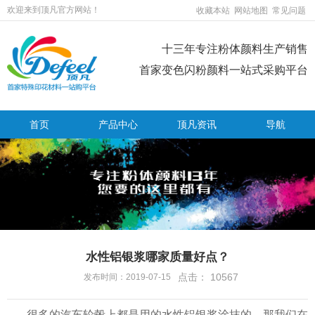
欢迎来到顶凡官方网站！
收藏本站
网站地图
常见问题
十三年专注粉体颜料生产销售
首家变色闪粉颜料一站式采购平台
首页
产品中心
顶凡资讯
导航
水性铝银浆哪家质量好点？
点击：
10567
发布时间：2019-07-15
很多的汽车轮毂上都是用的水性铝银浆涂抹的，那我们在