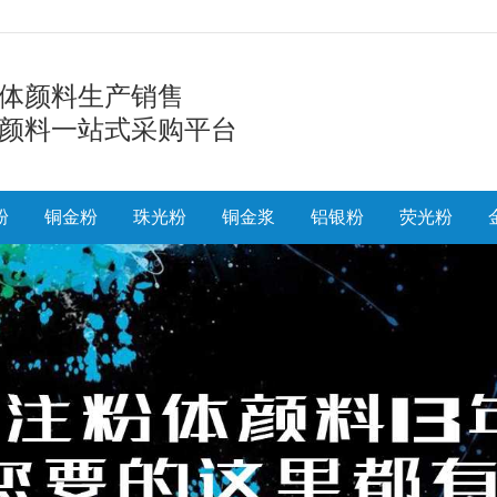
体颜料生产销售
颜料一站式采购平台
粉
铜金粉
珠光粉
铜金浆
铝银粉
荧光粉