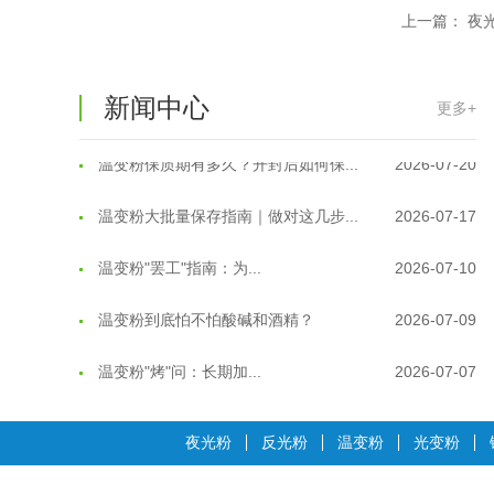
上一篇：
夜
温变粉适合做热变还是冷变？
2026-08-04
温变粉注塑后表面翻车？粗糙、颗粒...
2026-07-28
新闻中心
更多+
温变粉保质期有多久？开封后如何保...
2026-07-20
温变粉大批量保存指南｜做对这几步...
2026-07-17
温变粉"罢工"指南：为...
2026-07-10
温变粉到底怕不怕酸碱和酒精？
2026-07-09
温变粉"烤"问：长期加...
2026-07-07
温变粉耐温真相：注塑"高温炼...
2026-07-03
夜光粉
反光粉
温变粉
光变粉
夜间安全卫士：丝印反光粉搭配全攻...
2026-01-20