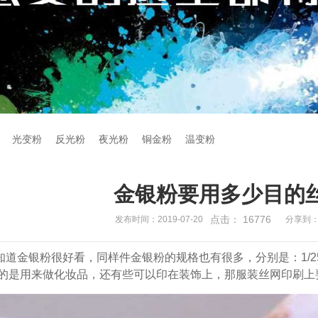
光变粉
反光粉
夜光粉
铜金粉
温变粉
金银粉要用多少目的
点击：
16776
发布时间：2019-07-20
分享到
道金银粉很好看，同样件金银粉的规格也有很多，分别是：1/256、1
的是用来做化妆品，还有些可以印在装饰上，那服装丝网印刷上