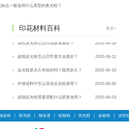
光标志一般选用什么类型的夜光粉？
反光粉太久不用结块要怎么处理？
2025-07-11
印花温变粉最适合用在什么行业上呢...
2025-06-20
印花材料百科
更多+
油性反光粉怎么印花效果最好？
2025-06-18
超细反光粉怎么印牢度才会更好？
2025-06-11
反光粉是永久有效的吗？能用多久？
2025-06-10
外墙涂料中怎么添加反光粉使用？
2025-06-05
超细反光粉需要搭配什么胶浆使用？
2025-06-03
反光粉能用在注塑工艺上吗？
2025-06-02
铜金粉
珠光粉
铜金浆
铝银粉
荧光粉
金银粉
水性
反光粉可以混合其他颜料一起使用吗...
2025-05-23