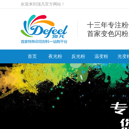
欢迎来到顶凡官方网站！
十三年专注粉
首家变色闪粉
首页
夜光粉
反光粉
温变粉
光变