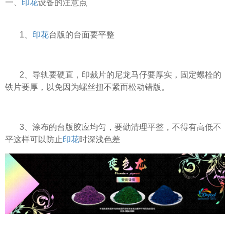
一、
印花
设备的注意点
1、
印花
台版的台面要平整
2、导轨要硬直，印裁片的尼龙马仔要厚实，固定螺栓的
铁片要厚，以免因为螺丝扭不紧而松动错版。
3、涂布的台版胶应均匀，要勤清理平整，不得有高低不
平这样可以防止
印花
时深浅色差