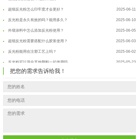
超细反光粉怎么印牢度才会更好？
2025-06-11
温变粉注塑后表面翻车？粗糙、颗粒...
2026-07-28
反光粉是永久有效的吗？能用多久？
2025-06-10
温变粉保质期有多久？开封后如何保...
2026-07-20
外墙涂料中怎么添加反光粉使用？
2025-06-05
温变粉大批量保存指南｜做对这几步...
2026-07-17
超细反光粉需要搭配什么胶浆使用？
2025-06-03
温变粉"罢工"指南：为...
2026-07-10
反光粉能用在注塑工艺上吗？
2025-06-02
温变粉到底怕不怕酸碱和酒精？
2026-07-09
反光粉可以混合其他颜料一起使用吗...
2025-05-23
温变粉"烤"问：长期加...
2026-07-07
把您的需求告诉给我！
温变粉丝印到底用多少目网版？这篇...
2026-06-11
温变粉耐温真相：注塑"高温炼...
2026-07-03
反光粉太久不用结块要怎么处理？
2025-07-11
夜间安全卫士：丝印反光粉搭配全攻...
2026-01-20
印花温变粉最适合用在什么行业上呢...
2025-06-20
油性反光粉怎么印花效果最好？
2025-06-18
超细反光粉怎么印牢度才会更好？
2025-06-11
反光粉是永久有效的吗？能用多久？
2025-06-10
外墙涂料中怎么添加反光粉使用？
2025-06-05