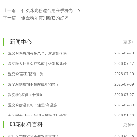
上一篇：
什么珠光粉适合用在手机壳上？
下一篇：
铜金粉如何判断它的好坏
温变粉可以做防伪标签、温变防伪吗...
2026-08-05
温变粉适合做热变还是冷变？
2026-08-04
温变粉注塑后表面翻车？粗糙、颗粒...
新闻中心
2026-07-28
更多+
温变粉保质期有多久？开封后如何保...
2026-07-20
温变粉大批量保存指南｜做对这几步...
2026-07-17
温变粉"罢工"指南：为...
2026-07-10
温变粉到底怕不怕酸碱和酒精？
2026-07-09
温变粉"烤"问：长期加...
2026-07-07
温变粉丝印到底用多少目网版？这篇...
2026-06-11
温变粉耐温真相：注塑"高温炼...
2026-07-03
反光粉太久不用结块要怎么处理？
2025-07-11
夜间安全卫士：丝印反光粉搭配全攻...
2026-01-20
印花温变粉最适合用在什么行业上呢...
印花材料百科
2025-06-20
温变粉可以做防伪标签、温变防伪吗...
2026-08-05
更多+
油性反光粉怎么印花效果最好？
2025-06-18
温变粉适合做热变还是冷变？
2026-08-04