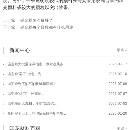
度。另外，一些透明度较低的颜料亦需要采用较高含量的珠
光颜料或较大的颗粒以突出效果。
上一篇：
铜金粉怎么稀释？
温变粉可以做防伪标签、温变防伪吗...
2026-08-05
下一篇：
铜金粉每个目数都有什么用途
温变粉适合做热变还是冷变？
2026-08-04
温变粉注塑后表面翻车？粗糙、颗粒...
2026-07-28
新闻中心
更多+
温变粉保质期有多久？开封后如何保...
2026-07-20
温变粉大批量保存指南｜做对这几步...
2026-07-17
温变粉"罢工"指南：为...
2026-07-10
温变粉到底怕不怕酸碱和酒精？
2026-07-09
温变粉"烤"问：长期加...
2026-07-07
温变粉丝印到底用多少目网版？这篇...
2026-06-11
温变粉耐温真相：注塑"高温炼...
2026-07-03
反光粉太久不用结块要怎么处理？
2025-07-11
夜间安全卫士：丝印反光粉搭配全攻...
2026-01-20
印花温变粉最适合用在什么行业上呢...
2025-06-20
温变粉可以做防伪标签、温变防伪吗...
2026-08-05
印花材料百科
更多+