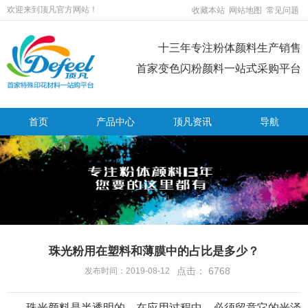
欢迎来到顶凡官方网站！
收藏本站
网站地图
常见问题
十三年专注粉体颜料生产销售
首家变色闪粉颜料一站式采购平台
首页
产品中心
顶凡资讯
导航
珠光粉用在塑料和薄膜中的占比是多少？
点击：
6768
发布时间：2019-08-12
珠光颜料是半透明的，在应用过程中，必须留意它的光泽