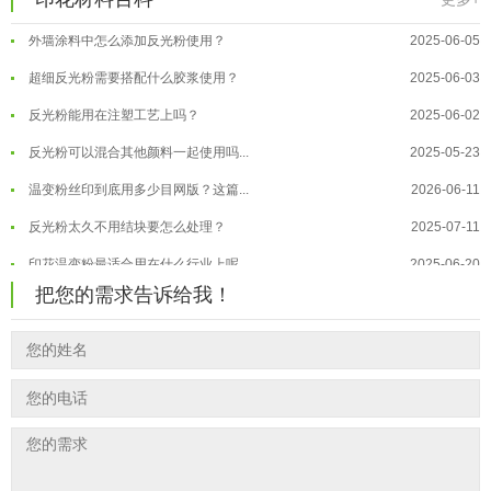
外墙涂料中怎么添加反光粉使用？
2025-06-05
温变粉保质期有多久？开封后如何保...
2026-07-20
超细反光粉需要搭配什么胶浆使用？
2025-06-03
温变粉大批量保存指南｜做对这几步...
2026-07-17
反光粉能用在注塑工艺上吗？
2025-06-02
温变粉"罢工"指南：为...
2026-07-10
反光粉可以混合其他颜料一起使用吗...
2025-05-23
温变粉到底怕不怕酸碱和酒精？
2026-07-09
温变粉丝印到底用多少目网版？这篇...
2026-06-11
温变粉"烤"问：长期加...
2026-07-07
反光粉太久不用结块要怎么处理？
2025-07-11
温变粉耐温真相：注塑"高温炼...
2026-07-03
印花温变粉最适合用在什么行业上呢...
2025-06-20
油性反光粉怎么印花效果最好？
把您的需求告诉给我！
2025-06-18
超细反光粉怎么印牢度才会更好？
2025-06-11
反光粉是永久有效的吗？能用多久？
2025-06-10
外墙涂料中怎么添加反光粉使用？
2025-06-05
超细反光粉需要搭配什么胶浆使用？
2025-06-03
反光粉能用在注塑工艺上吗？
2025-06-02