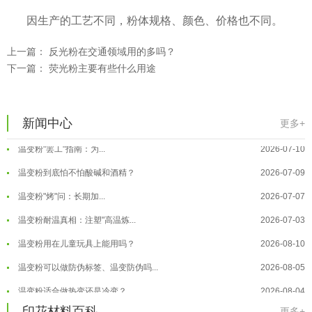
温变粉用在儿童玩具上能用吗？
2026-08-10
因生产的工艺不同，粉体规格、颜色、价格也不同。
温变粉可以做防伪标签、温变防伪吗...
2026-08-05
温变粉适合做热变还是冷变？
2026-08-04
上一篇：
反光粉在交通领域用的多吗？
下一篇：
荧光粉主要有些什么用途
温变粉注塑后表面翻车？粗糙、颗粒...
2026-07-28
温变粉保质期有多久？开封后如何保...
2026-07-20
温变粉大批量保存指南｜做对这几步...
2026-07-17
新闻中心
更多+
温变粉"罢工"指南：为...
2026-07-10
温变粉到底怕不怕酸碱和酒精？
2026-07-09
温变粉丝印到底用多少目网版？这篇...
2026-06-11
温变粉"烤"问：长期加...
2026-07-07
反光粉太久不用结块要怎么处理？
2025-07-11
温变粉耐温真相：注塑"高温炼...
2026-07-03
印花温变粉最适合用在什么行业上呢...
2025-06-20
温变粉用在儿童玩具上能用吗？
2026-08-10
油性反光粉怎么印花效果最好？
2025-06-18
温变粉可以做防伪标签、温变防伪吗...
2026-08-05
超细反光粉怎么印牢度才会更好？
2025-06-11
温变粉适合做热变还是冷变？
2026-08-04
反光粉是永久有效的吗？能用多久？
2025-06-10
温变粉注塑后表面翻车？粗糙、颗粒...
印花材料百科
2026-07-28
更多+