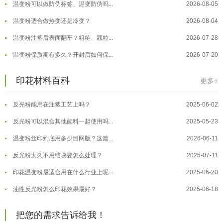
温变粉可以做防伪标签、温变防伪吗...
2026-08-05
油性反光粉怎么印花效果最好？
2025-06-18
温变粉适合做热变还是冷变？
2026-08-04
超细反光粉怎么印牢度才会更好？
2025-06-11
温变粉注塑后表面翻车？粗糙、颗粒...
2026-07-28
反光粉是永久有效的吗？能用多久？
2025-06-10
温变粉保质期有多久？开封后如何保...
2026-07-20
外墙涂料中怎么添加反光粉使用？
2025-06-05
温变粉大批量保存指南｜做对这几步...
2026-07-17
印花材料百科
更多+
超细反光粉需要搭配什么胶浆使用？
2025-06-03
温变粉"罢工"指南：为...
2026-07-10
反光粉能用在注塑工艺上吗？
2025-06-02
温变粉到底怕不怕酸碱和酒精？
2026-07-09
反光粉可以混合其他颜料一起使用吗...
2025-05-23
温变粉"烤"问：长期加...
2026-07-07
温变粉丝印到底用多少目网版？这篇...
2026-06-11
温变粉耐温真相：注塑"高温炼...
2026-07-03
反光粉太久不用结块要怎么处理？
2025-07-11
夜间安全卫士：丝印反光粉搭配全攻...
2026-01-20
印花温变粉最适合用在什么行业上呢...
2025-06-20
油性反光粉怎么印花效果最好？
2025-06-18
超细反光粉怎么印牢度才会更好？
2025-06-11
把您的需求告诉给我！
反光粉是永久有效的吗？能用多久？
2025-06-10