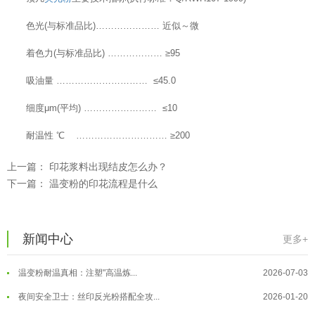
色光(与标准品比)………………… 近似～微
着色力(与标准品比) ……………… ≥95
温变粉可以做防伪标签、温变防伪吗...
2026-08-05
吸油量 ………………………… ≤45.0
温变粉适合做热变还是冷变？
2026-08-04
细度μm(平均) …………………… ≤10
温变粉注塑后表面翻车？粗糙、颗粒...
2026-07-28
耐温性 ℃ ………………………… ≥200
温变粉保质期有多久？开封后如何保...
2026-07-20
上一篇：
印花浆料出现结皮怎么办？
温变粉大批量保存指南｜做对这几步...
2026-07-17
下一篇：
温变粉的印花流程是什么
温变粉"罢工"指南：为...
2026-07-10
温变粉到底怕不怕酸碱和酒精？
2026-07-09
新闻中心
更多+
温变粉"烤"问：长期加...
2026-07-07
温变粉丝印到底用多少目网版？这篇...
2026-06-11
温变粉耐温真相：注塑"高温炼...
2026-07-03
反光粉太久不用结块要怎么处理？
2025-07-11
夜间安全卫士：丝印反光粉搭配全攻...
2026-01-20
印花温变粉最适合用在什么行业上呢...
2025-06-20