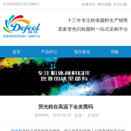
欢迎来到顶凡官方网站！
收藏本站
网站地图
常见问题
十三年专注粉体颜料生产销售
首家变色闪粉颜料一站式采购平台
首页
产品中心
顶凡资讯
导航
荧光粉在高温下会发黑吗
点击：
17437
发布时间：2019-08-19
荧光粉
其特点是有鲜艳的颜色，所以很多时候被人们用来增加产品的