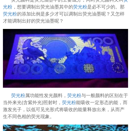
光粉
，想要调制出荧光油墨其中的
荧光粉
是必不可少的。那
荧光粉
的添加比例是多少才可以调制出荧光油墨呢？又怎样
才能调制出好的荧光油墨呢？
荧光粉
属功能性发光颜料，
荧光粉
与一般颜料的区别在于
当外来光(含紫外光)照射时，
荧光粉
能吸收一定形态的能，而
激发光子，以低可见光形式将吸收的能量释放出来，从而产
生不同色相的荧光现象。