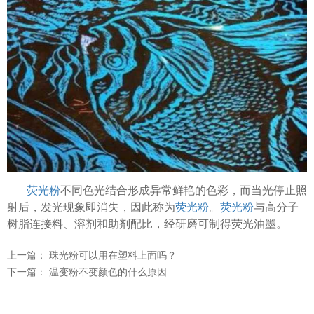
温变粉可以做防伪标签、温变防伪吗...
2026-08-05
温变粉适合做热变还是冷变？
2026-08-04
荧光粉
不同色光结合形成异常鲜艳的色彩，而当光停止照
温变粉注塑后表面翻车？粗糙、颗粒...
2026-07-28
射后，发光现象即消失，因此称为
荧光粉
。
荧光粉
与高分子
树脂连接料、溶剂和助剂配比，经研磨可制得荧光油墨。
温变粉保质期有多久？开封后如何保...
2026-07-20
温变粉大批量保存指南｜做对这几步...
2026-07-17
上一篇：
珠光粉可以用在塑料上面吗？
下一篇：
温变粉"罢工"指南：为...
温变粉不变颜色的什么原因
2026-07-10
温变粉到底怕不怕酸碱和酒精？
2026-07-09