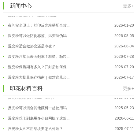
温变粉"烤"问：长期加...
2026-07-07
新闻中心
更多+
温变粉丝印到底用多少目网版？这篇...
2026-06-11
温变粉耐温真相：注塑"高温炼...
2026-07-03
反光粉太久不用结块要怎么处理？
2025-07-11
夜间安全卫士：丝印反光粉搭配全攻...
2026-01-20
印花温变粉最适合用在什么行业上呢...
2025-06-20
温变粉可以做防伪标签、温变防伪吗...
2026-08-05
油性反光粉怎么印花效果最好？
2025-06-18
温变粉适合做热变还是冷变？
2026-08-04
超细反光粉怎么印牢度才会更好？
2025-06-11
温变粉注塑后表面翻车？粗糙、颗粒...
2026-07-28
反光粉是永久有效的吗？能用多久？
2025-06-10
温变粉保质期有多久？开封后如何保...
2026-07-20
外墙涂料中怎么添加反光粉使用？
2025-06-05
温变粉大批量保存指南｜做对这几步...
2026-07-17
超细反光粉需要搭配什么胶浆使用？
2025-06-03
温变粉"罢工"指南：为...
2026-07-10
印花材料百科
更多+
反光粉能用在注塑工艺上吗？
2025-06-02
温变粉到底怕不怕酸碱和酒精？
2026-07-09
反光粉可以混合其他颜料一起使用吗...
2025-05-23
温变粉"烤"问：长期加...
2026-07-07
温变粉丝印到底用多少目网版？这篇...
2026-06-11
温变粉耐温真相：注塑"高温炼...
2026-07-03
反光粉太久不用结块要怎么处理？
2025-07-11
夜间安全卫士：丝印反光粉搭配全攻...
2026-01-20
印花温变粉最适合用在什么行业上呢...
2025-06-20