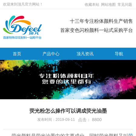
欢迎来到顶凡官方网站！
收藏本站
网站地图
常见问题
十三年专注粉体颜料生产销售
首家变色闪粉颜料一站式采购平台
首页
产品中心
顶凡资讯
导航
荧光粉怎么操作可以调成荧光油墨
点击：
8800
发布时间：2019-09-11
荧光颜料是荧光油墨中的主要成分，同时荧光颜料又叫
荧