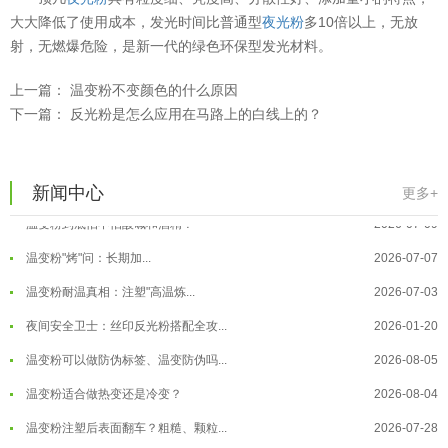
温变粉可以做防伪标签、温变防伪吗...
2026-08-05
大大降低了使用成本，发光时间比普通型
夜光粉
多10倍以上，无放
射，无燃爆危险，是新一代的绿色环保型发光材料。
温变粉适合做热变还是冷变？
2026-08-04
温变粉注塑后表面翻车？粗糙、颗粒...
2026-07-28
上一篇：
温变粉不变颜色的什么原因
下一篇：
反光粉是怎么应用在马路上的白线上的？
温变粉保质期有多久？开封后如何保...
2026-07-20
温变粉大批量保存指南｜做对这几步...
2026-07-17
温变粉"罢工"指南：为...
2026-07-10
新闻中心
更多+
温变粉到底怕不怕酸碱和酒精？
2026-07-09
温变粉"烤"问：长期加...
2026-07-07
温变粉丝印到底用多少目网版？这篇...
2026-06-11
温变粉耐温真相：注塑"高温炼...
2026-07-03
反光粉太久不用结块要怎么处理？
2025-07-11
夜间安全卫士：丝印反光粉搭配全攻...
2026-01-20
印花温变粉最适合用在什么行业上呢...
2025-06-20
温变粉可以做防伪标签、温变防伪吗...
2026-08-05
油性反光粉怎么印花效果最好？
2025-06-18
温变粉适合做热变还是冷变？
2026-08-04
超细反光粉怎么印牢度才会更好？
2025-06-11
温变粉注塑后表面翻车？粗糙、颗粒...
2026-07-28