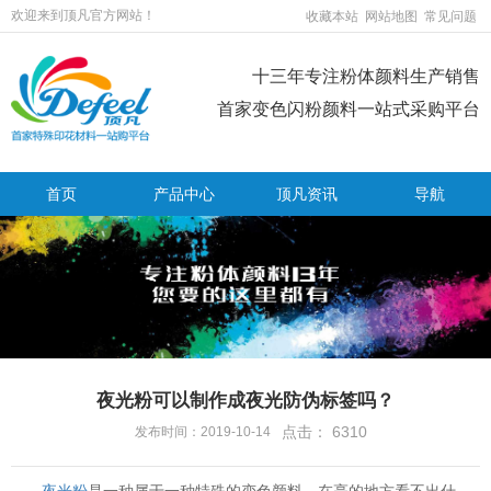
欢迎来到顶凡官方网站！
收藏本站
网站地图
常见问题
十三年专注粉体颜料生产销售
首家变色闪粉颜料一站式采购平台
首页
产品中心
顶凡资讯
导航
夜光粉可以制作成夜光防伪标签吗？
点击：
6310
发布时间：2019-10-14
夜光粉
是一种属于一种特殊的变色颜料，在亮的地方看不出什