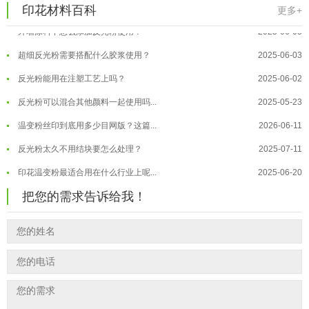
反光粉是永久有效的吗？能用多久？
2025-06-10
温变粉保质期有多久？开封后如何保...
2026-07-20
印花材料百科
更多+
外墙涂料中怎么添加反光粉使用？
2025-06-05
温变粉大批量保存指南｜做对这几步...
2026-07-17
超细反光粉需要搭配什么胶浆使用？
2025-06-03
温变粉"罢工"指南：为...
2026-07-10
反光粉能用在注塑工艺上吗？
2025-06-02
温变粉到底怕不怕酸碱和酒精？
2026-07-09
反光粉可以混合其他颜料一起使用吗...
2025-05-23
温变粉"烤"问：长期加...
2026-07-07
温变粉丝印到底用多少目网版？这篇...
2026-06-11
温变粉耐温真相：注塑"高温炼...
2026-07-03
反光粉太久不用结块要怎么处理？
2025-07-11
夜间安全卫士：丝印反光粉搭配全攻...
2026-01-20
印花温变粉最适合用在什么行业上呢...
2025-06-20
油性反光粉怎么印花效果最好？
2025-06-18
把您的需求告诉给我！
超细反光粉怎么印牢度才会更好？
2025-06-11
反光粉是永久有效的吗？能用多久？
2025-06-10
外墙涂料中怎么添加反光粉使用？
2025-06-05
超细反光粉需要搭配什么胶浆使用？
2025-06-03
反光粉能用在注塑工艺上吗？
2025-06-02