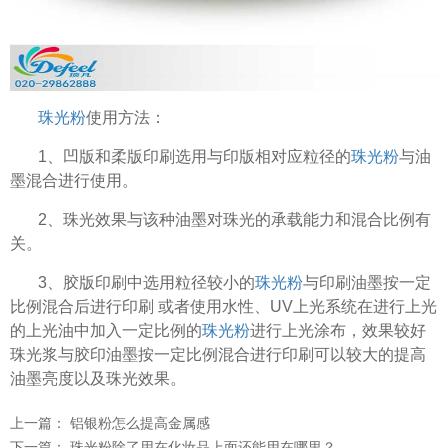
珠光粉
使用方法：
1、凹版和柔版印刷选用与印版相对应粒径的
珠光粉
与油
墨混合进行使用。
2、珠光效果与该种油墨对珠光的承载能力和混合比例有
关。
3、胶版印刷中选用粒径较小的
珠光粉
与印刷油墨按一定
比例混合后进行印刷 或者使用水性、UV上光系统在进行上光
的上光油中加入一定比例的
珠光粉
进行上光涂布，效果较好
温变粉可以做防伪标签、温变防伪吗...
2026-08-05
珠光浆与胶印油墨按一定比例混合进行印刷可以较大的提高
油墨亮度以及珠光效果。
温变粉适合做热变还是冷变？
2026-08-04
温变粉注塑后表面翻车？粗糙、颗粒...
2026-07-28
上一篇：
铝银粉怎么提高金属感
温变粉保质期有多久？开封后如何保...
2026-07-20
下一篇：
珠光粉除了用在化妆品上面还能用在哪里？