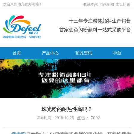
欢迎来到顶凡官方网站！
收藏本站
网站地图
常见问题
十三年专注粉体颜料生产销售
首家变色闪粉颜料一站式采购平台
首页
产品中心
顶凡资讯
导航
珠光粉的耐热性高吗？
点击：
7092
发布时间：2019-10-25
珠光粉
是云母薄片外包铺盖的金属的氧化物，有着珍珠光