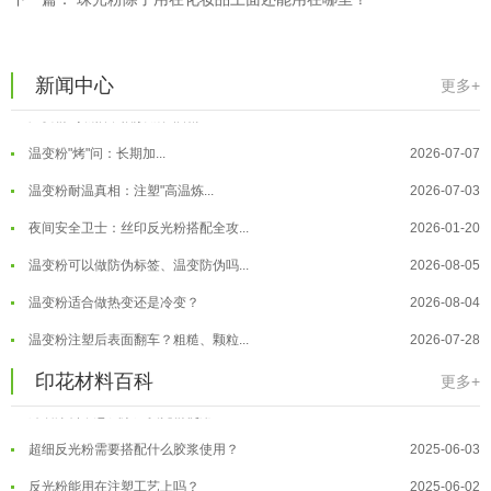
温变粉大批量保存指南｜做对这几步...
2026-07-17
温变粉"罢工"指南：为...
2026-07-10
新闻中心
更多+
温变粉到底怕不怕酸碱和酒精？
2026-07-09
温变粉"烤"问：长期加...
2026-07-07
温变粉丝印到底用多少目网版？这篇...
2026-06-11
温变粉耐温真相：注塑"高温炼...
2026-07-03
反光粉太久不用结块要怎么处理？
2025-07-11
夜间安全卫士：丝印反光粉搭配全攻...
2026-01-20
印花温变粉最适合用在什么行业上呢...
2025-06-20
温变粉可以做防伪标签、温变防伪吗...
2026-08-05
油性反光粉怎么印花效果最好？
2025-06-18
温变粉适合做热变还是冷变？
2026-08-04
超细反光粉怎么印牢度才会更好？
2025-06-11
温变粉注塑后表面翻车？粗糙、颗粒...
2026-07-28
反光粉是永久有效的吗？能用多久？
2025-06-10
温变粉保质期有多久？开封后如何保...
2026-07-20
印花材料百科
更多+
外墙涂料中怎么添加反光粉使用？
2025-06-05
温变粉大批量保存指南｜做对这几步...
2026-07-17
超细反光粉需要搭配什么胶浆使用？
2025-06-03
温变粉"罢工"指南：为...
2026-07-10
反光粉能用在注塑工艺上吗？
2025-06-02
温变粉到底怕不怕酸碱和酒精？
2026-07-09