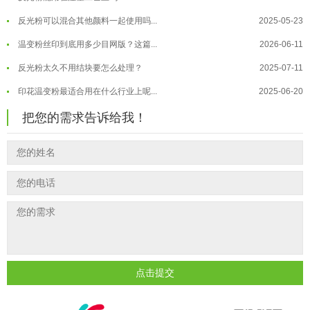
反光粉可以混合其他颜料一起使用吗...
2025-05-23
温变粉"烤"问：长期加...
2026-07-07
温变粉丝印到底用多少目网版？这篇...
2026-06-11
温变粉耐温真相：注塑"高温炼...
2026-07-03
反光粉太久不用结块要怎么处理？
2025-07-11
夜间安全卫士：丝印反光粉搭配全攻...
2026-01-20
印花温变粉最适合用在什么行业上呢...
2025-06-20
油性反光粉怎么印花效果最好？
2025-06-18
把您的需求告诉给我！
超细反光粉怎么印牢度才会更好？
2025-06-11
反光粉是永久有效的吗？能用多久？
2025-06-10
外墙涂料中怎么添加反光粉使用？
2025-06-05
超细反光粉需要搭配什么胶浆使用？
2025-06-03
反光粉能用在注塑工艺上吗？
2025-06-02
反光粉可以混合其他颜料一起使用吗...
2025-05-23
点击提交