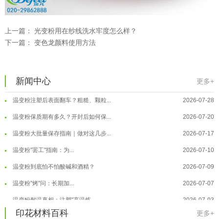
上一篇：
光变粉用在纱线洗水牢度怎么样？
下一篇：
变色龙颜料使用方法
温变粉可以做防伪标签、温变防伪吗...
2026-08-05
新闻中心
温变粉适合做热变还是冷变？
2026-08-04
更多+
温变粉注塑后表面翻车？粗糙、颗粒...
2026-07-28
温变粉保质期有多久？开封后如何保...
2026-07-20
温变粉大批量保存指南｜做对这几步...
2026-07-17
温变粉"罢工"指南：为...
2026-07-10
温变粉到底怕不怕酸碱和酒精？
2026-07-09
温变粉"烤"问：长期加...
2026-07-07
温变粉丝印到底用多少目网版？这篇...
2026-06-11
温变粉耐温真相：注塑"高温炼...
2026-07-03
印花材料百科
反光粉太久不用结块要怎么处理？
2025-07-11
更多+
夜间安全卫士：丝印反光粉搭配全攻...
2026-01-20