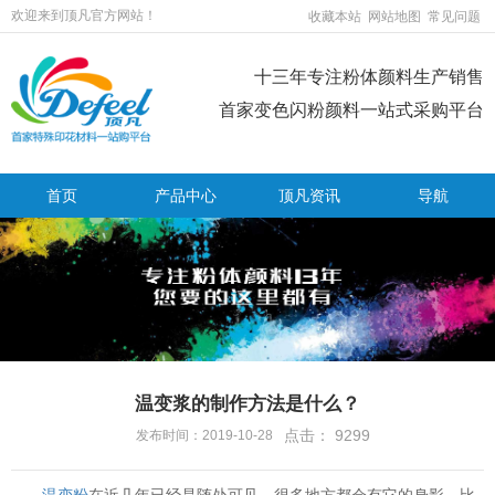
欢迎来到顶凡官方网站！
收藏本站
网站地图
常见问题
十三年专注粉体颜料生产销售
首家变色闪粉颜料一站式采购平台
首页
产品中心
顶凡资讯
导航
温变浆的制作方法是什么？
点击：
9299
发布时间：2019-10-28
温变粉
在近几年已经是随处可见，很多地方都会有它的身影，比