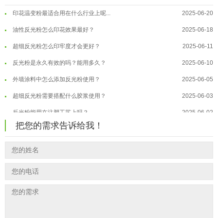
印花温变粉最适合用在什么行业上呢...
2025-06-20
温变粉可以做防伪标签、温变防伪吗...
2026-08-05
油性反光粉怎么印花效果最好？
2025-06-18
温变粉适合做热变还是冷变？
2026-08-04
超细反光粉怎么印牢度才会更好？
2025-06-11
温变粉注塑后表面翻车？粗糙、颗粒...
2026-07-28
反光粉是永久有效的吗？能用多久？
2025-06-10
温变粉保质期有多久？开封后如何保...
2026-07-20
外墙涂料中怎么添加反光粉使用？
2025-06-05
温变粉大批量保存指南｜做对这几步...
2026-07-17
超细反光粉需要搭配什么胶浆使用？
2025-06-03
温变粉"罢工"指南：为...
2026-07-10
反光粉能用在注塑工艺上吗？
2025-06-02
温变粉到底怕不怕酸碱和酒精？
2026-07-09
把您的需求告诉给我！
反光粉可以混合其他颜料一起使用吗...
2025-05-23
温变粉"烤"问：长期加...
2026-07-07
温变粉丝印到底用多少目网版？这篇...
2026-06-11
温变粉耐温真相：注塑"高温炼...
2026-07-03
反光粉太久不用结块要怎么处理？
2025-07-11
夜间安全卫士：丝印反光粉搭配全攻...
2026-01-20
印花温变粉最适合用在什么行业上呢...
2025-06-20
油性反光粉怎么印花效果最好？
2025-06-18
超细反光粉怎么印牢度才会更好？
2025-06-11