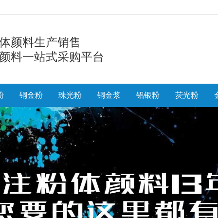
体颜料生产销售
颜料一站式采购平台
粉
铜金粉
珠光粉
铜金浆
铝银粉
荧光粉