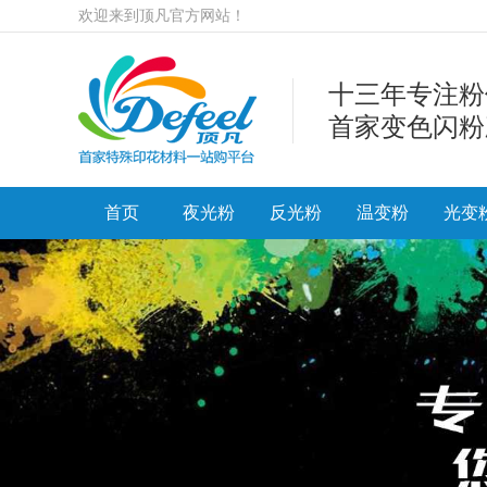
欢迎来到顶凡官方网站！
十三年专注粉
首家变色闪粉
首页
夜光粉
反光粉
温变粉
光变