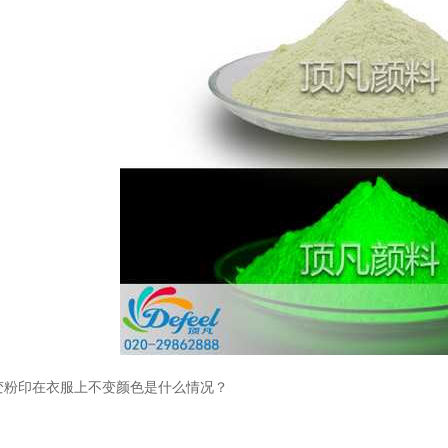
温变粉丝印到底用多少目网版？这篇...
2026-06-11
反光粉太久不用结块要怎么处理？
2025-07-11
印花温变粉最适合用在什么行业上呢...
2025-06-20
油性反光粉怎么印花效果最好？
2025-06-18
超细反光粉怎么印牢度才会更好？
2025-06-11
反光粉是永久有效的吗？能用多久？
2025-06-10
变粉印在衣服上不变颜色是什么情况？
外墙涂料中怎么添加反光粉使用？
2025-06-05
超细反光粉需要搭配什么胶浆使用？
2025-06-03