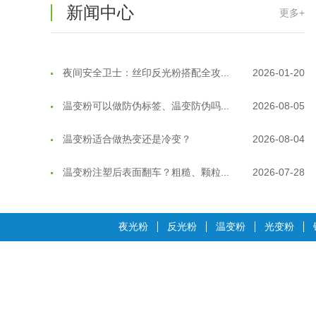
新闻中心
更多+
温变粉耐温真相：注塑"高温炼...
2026-07-03
夜间安全卫士：丝印反光粉搭配全攻...
2026-01-20
温变粉可以做防伪标签、温变防伪吗...
2026-08-05
温变粉适合做热变还是冷变？
2026-08-04
温变粉注塑后表面翻车？粗糙、颗粒...
2026-07-28
温变粉保质期有多久？开封后如何保...
2026-07-20
夜光粉
反光粉
温变粉
光变粉
温变粉大批量保存指南｜做对这几步...
2026-07-17
温变粉"罢工"指南：为...
2026-07-10
温变粉到底怕不怕酸碱和酒精？
2026-07-09