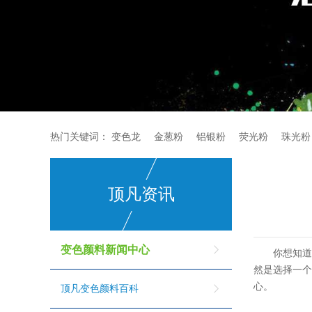
热门关键词：
变色龙
金葱粉
铝银粉
荧光粉
珠光粉
顶凡资讯
变色颜料新闻中心
你想知
然是选择一
心。
顶凡变色颜料百科