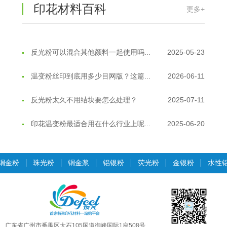
印花材料百科
更多+
反光粉能用在注塑工艺上吗？
2025-06-02
反光粉可以混合其他颜料一起使用吗...
2025-05-23
温变粉丝印到底用多少目网版？这篇...
2026-06-11
反光粉太久不用结块要怎么处理？
2025-07-11
印花温变粉最适合用在什么行业上呢...
2025-06-20
油性反光粉怎么印花效果最好？
2025-06-18
铜金粉
珠光粉
铜金浆
铝银粉
荧光粉
金银粉
水性
超细反光粉怎么印牢度才会更好？
2025-06-11
反光粉是永久有效的吗？能用多久？
2025-06-10
外墙涂料中怎么添加反光粉使用？
2025-06-05
广东省广州市番禺区大石105国道御峰国际1座508号