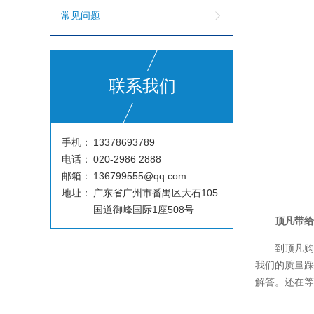
常见问题
联系我们
手机：
13378693789
电话：
020-2986 2888
邮箱：
136799555@qq.com
地址：
广东省广州市番禺区大石105
国道御峰国际1座508号
顶凡带
到顶凡
我们的质量
解答。还在等什