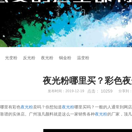
光变粉
反光粉
夜光粉
铜金粉
温变粉
夜光粉哪里买？彩色夜
点击：
10259
发布时间：2019-12-19
分享到
道哪里有彩色
夜光粉
卖吗？你想知道
夜光粉
哪里买吗？一般的人通常到网
个靠谱的实体店。广州顶凡颜料就是这么一家销售各种
夜光粉
的厂家，顶