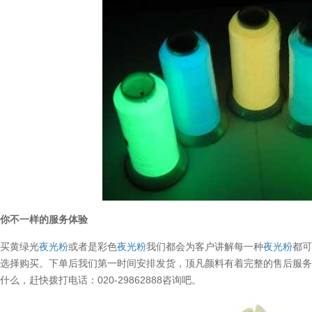
给你不一样的服务体验
购买黄绿光
夜光粉
或者是彩色
夜光粉
我们都会为客户讲解每一种
夜光粉
都
踩选择购买。下单后我们第一时间安排发货，顶凡颜料有着完整的售后服
么，赶快拨打电话：020-29862888咨询吧。