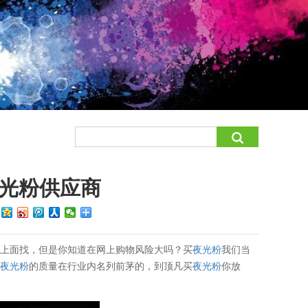
光粉供应商
：
店上面找，但是你知道在网上购物风险大吗？买
夜光粉
我们当
凡
夜光粉
的质量在行业内名列前茅的，到顶凡买
夜光粉
你放