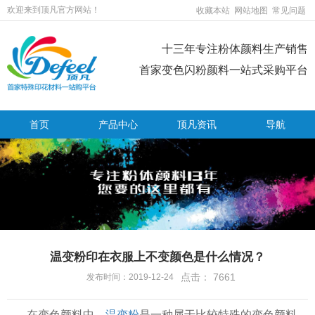
欢迎来到顶凡官方网站！
收藏本站
网站地图
常见问题
十三年专注粉体颜料生产销售
首家变色闪粉颜料一站式采购平台
首页
产品中心
顶凡资讯
导航
温变粉印在衣服上不变颜色是什么情况？
点击：
7661
发布时间：2019-12-24
在变色颜料中，
温变粉
是一种属于比较特殊的变色颜料，