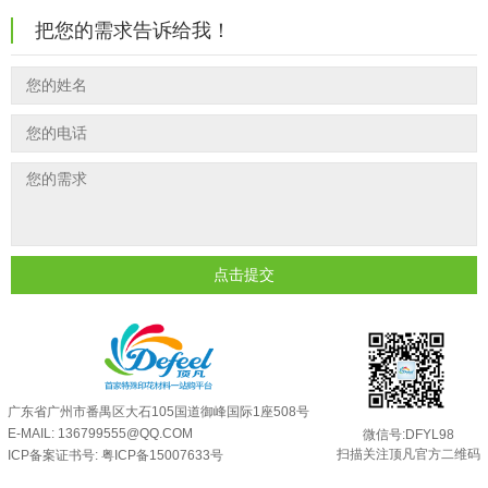
温变粉丝印到底用多少目网版？这篇...
2026-06-11
温变粉耐温真相：注塑"高温炼...
2026-07-03
把您的需求告诉给我！
反光粉太久不用结块要怎么处理？
2025-07-11
夜间安全卫士：丝印反光粉搭配全攻...
2026-01-20
印花温变粉最适合用在什么行业上呢...
2025-06-20
油性反光粉怎么印花效果最好？
2025-06-18
超细反光粉怎么印牢度才会更好？
2025-06-11
反光粉是永久有效的吗？能用多久？
2025-06-10
外墙涂料中怎么添加反光粉使用？
2025-06-05
超细反光粉需要搭配什么胶浆使用？
2025-06-03
点击提交
反光粉能用在注塑工艺上吗？
2025-06-02
反光粉可以混合其他颜料一起使用吗...
2025-05-23
广东省广州市番禺区大石105国道御峰国际1座508号
E-MAIL: 136799555@QQ.COM
微信号:DFYL98
扫描关注顶凡官方二维码
ICP备案证书号:
粤ICP备15007633号