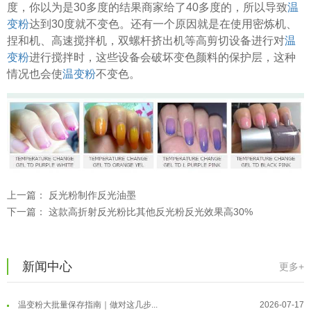
度，你以为是30多度的结果商家给了40多度的，所以导致
温
变粉
达到30度就不变色。还有一个原因就是在使用密炼机、
捏和机、高速搅拌机，双螺杆挤出机等高剪切设备进行对
温
变粉
进行搅拌时，这些设备会破坏变色颜料的保护层，这种
情况也会使
温变粉
不变色。
上一篇：
反光粉制作反光油墨
温变粉可以做防伪标签、温变防伪吗...
2026-08-05
下一篇：
这款高折射反光粉比其他反光粉反光效果高30%
温变粉适合做热变还是冷变？
2026-08-04
温变粉注塑后表面翻车？粗糙、颗粒...
2026-07-28
新闻中心
更多+
温变粉保质期有多久？开封后如何保...
2026-07-20
温变粉大批量保存指南｜做对这几步...
2026-07-17