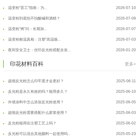
温变粉"罢工"指南：为...
2026-07-10
温变粉到底怕不怕酸碱和酒精？
2026-07-09
温变粉"烤"问：长期加...
2026-07-07
温变粉丝印到底用多少目网版？这篇...
2026-06-11
温变粉耐温真相：注塑"高温炼...
2026-07-03
反光粉太久不用结块要怎么处理？
2025-07-11
夜间安全卫士：丝印反光粉搭配全攻...
2026-01-20
印花温变粉最适合用在什么行业上呢...
2025-06-20
温变粉可以做防伪标签、温变防伪吗...
2026-08-05
印花材料百科
更多+
油性反光粉怎么印花效果最好？
2025-06-18
温变粉适合做热变还是冷变？
2026-08-04
超细反光粉怎么印牢度才会更好？
2025-06-11
温变粉注塑后表面翻车？粗糙、颗粒...
2026-07-28
反光粉是永久有效的吗？能用多久？
2025-06-10
温变粉保质期有多久？开封后如何保...
2026-07-20
外墙涂料中怎么添加反光粉使用？
2025-06-05
温变粉大批量保存指南｜做对这几步...
2026-07-17
超细反光粉需要搭配什么胶浆使用？
2025-06-03
温变粉"罢工"指南：为...
2026-07-10
反光粉能用在注塑工艺上吗？
2025-06-02
温变粉到底怕不怕酸碱和酒精？
2026-07-09
反光粉可以混合其他颜料一起使用吗...
2025-05-23
温变粉"烤"问：长期加...
2026-07-07