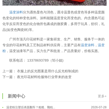
温变涂料
分为遇热显色与消色，遇冷温显色或变色等多种温度颜
色变化的特种变色涂料。涂料能随温度变化而变色的。内含遇热可起
化学反应而变色的化合物所包裹成的微胶囊，多用于玩具，纺织，礼
品(如变色陶瓷杯)等。
广州市顶凡印花材料是一家集研发、生产、销售、服务于一体的
专业的印花材料及工艺制品材料供应商，主要产品有
温变涂料
，
温变
粉
，温变油漆等产品，实力生产和批发，产品质量好，价格实惠。
联系电话： 13378693789（邹小姐)
上一篇：
衣服上的反光图案是用什么反光粉制成的
下一篇：
夜光印花材料给服饰行业带来的改变
温变粉可以做防伪标签、温变防伪吗...
2026-08-05
新闻中心
更多+
温变粉适合做热变还是冷变？
2026-08-04
温变粉注塑后表面翻车？粗糙、颗粒...
2026-07-28