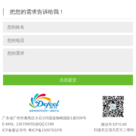
反光粉能用在注塑工艺上吗？
2025-06-02
温变粉到底怕不怕酸碱和酒精？
2026-07-09
把您的需求告诉给我！
反光粉可以混合其他颜料一起使用吗...
2025-05-23
温变粉"烤"问：长期加...
2026-07-07
温变粉丝印到底用多少目网版？这篇...
2026-06-11
温变粉耐温真相：注塑"高温炼...
2026-07-03
反光粉太久不用结块要怎么处理？
2025-07-11
夜间安全卫士：丝印反光粉搭配全攻...
2026-01-20
印花温变粉最适合用在什么行业上呢...
2025-06-20
油性反光粉怎么印花效果最好？
2025-06-18
超细反光粉怎么印牢度才会更好？
2025-06-11
反光粉是永久有效的吗？能用多久？
2025-06-10
点击提交
外墙涂料中怎么添加反光粉使用？
2025-06-05
超细反光粉需要搭配什么胶浆使用？
2025-06-03
反光粉能用在注塑工艺上吗？
2025-06-02
反光粉可以混合其他颜料一起使用吗...
2025-05-23
广东省广州市番禺区大石105国道御峰国际1座508号
E-MAIL: 136799555@QQ.COM
微信号:DFYL98
扫描关注顶凡官方二维码
ICP备案证书号:
粤ICP备15007633号