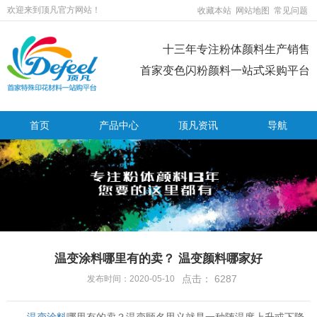
欢迎来到顶凡官方网站！
收藏本站
网站地图
常见问题
十三年专注粉体颜料生产销售
首家变色闪粉颜料一站式采购平台
首页
产品中心
顶凡资讯
导航
温变涂料哪里有的卖？ 温变颜料哪家好
点击：
6287
发布时间：2020-05-10
温变涂料
哪里有的卖？温变顾名思义就是一种随温度上升或下降