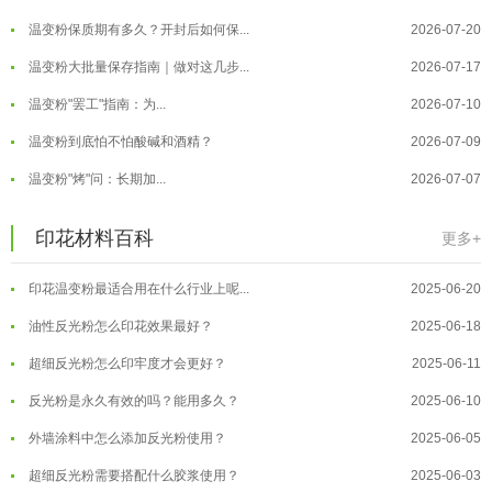
温变粉保质期有多久？开封后如何保...
2026-07-20
温变粉大批量保存指南｜做对这几步...
2026-07-17
温变粉"罢工"指南：为...
2026-07-10
温变粉到底怕不怕酸碱和酒精？
2026-07-09
温变粉"烤"问：长期加...
2026-07-07
温变粉丝印到底用多少目网版？这篇...
2026-06-11
温变粉耐温真相：注塑"高温炼...
2026-07-03
印花材料百科
更多+
反光粉太久不用结块要怎么处理？
2025-07-11
夜间安全卫士：丝印反光粉搭配全攻...
2026-01-20
印花温变粉最适合用在什么行业上呢...
2025-06-20
温变粉可以做防伪标签、温变防伪吗...
2026-08-05
油性反光粉怎么印花效果最好？
2025-06-18
温变粉适合做热变还是冷变？
2026-08-04
超细反光粉怎么印牢度才会更好？
2025-06-11
温变粉注塑后表面翻车？粗糙、颗粒...
2026-07-28
反光粉是永久有效的吗？能用多久？
2025-06-10
温变粉保质期有多久？开封后如何保...
2026-07-20
外墙涂料中怎么添加反光粉使用？
2025-06-05
温变粉大批量保存指南｜做对这几步...
2026-07-17
超细反光粉需要搭配什么胶浆使用？
2025-06-03
温变粉"罢工"指南：为...
2026-07-10