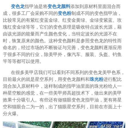
变色龙
指甲油是将
变色龙颜料
添加到原材料里面混合而
成，很多工厂会采购不同的
变色粉
制成不同的变色指甲油，
比较常见的有紫红变蓝金绿、红变金黄绿、金绿变紫蓝、玫
瑰红变金绿等等，它们的变色原理是吸收特点波长光源，藉
由该光源的能量而产生颜色变化，当特定波长的光源不在
时，恢复原来的颜色。这种变色颜料是参照变色龙的特性而
命名的，经过市场的不断验证与完善，变色龙颜料逐渐应用
于很多不同的行业，除美甲外，像汽车、服装、头盔、钓鱼
竿等等都可以使用。
在很多美甲店我们可以看到不同系列的变色龙美甲色系，
目前最火的就是星空系列，用变色龙颜料和
珠光粉
进行配比
混合加入原材料中，这样制成的指甲油里面的珠光粉给人一
种星空般的感觉，在一些美甲师高超技术下，做出来的美甲
效果十分吸引人。有些还有做猫眼变色龙指甲油，更有将星
空和猫眼合二为一的，出了猫眼星空系列，目前在市面上十
分火爆。