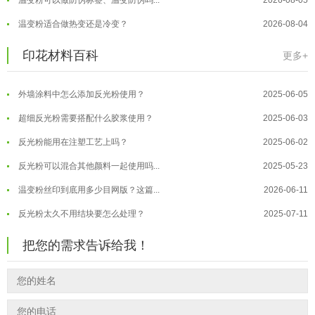
油性反光粉怎么印花效果最好？
2025-06-18
温变粉适合做热变还是冷变？
2026-08-04
超细反光粉怎么印牢度才会更好？
2025-06-11
温变粉注塑后表面翻车？粗糙、颗粒...
2026-07-28
印花材料百科
更多+
反光粉是永久有效的吗？能用多久？
2025-06-10
温变粉保质期有多久？开封后如何保...
2026-07-20
外墙涂料中怎么添加反光粉使用？
2025-06-05
温变粉大批量保存指南｜做对这几步...
2026-07-17
超细反光粉需要搭配什么胶浆使用？
2025-06-03
温变粉"罢工"指南：为...
2026-07-10
反光粉能用在注塑工艺上吗？
2025-06-02
温变粉到底怕不怕酸碱和酒精？
2026-07-09
反光粉可以混合其他颜料一起使用吗...
2025-05-23
温变粉"烤"问：长期加...
2026-07-07
温变粉丝印到底用多少目网版？这篇...
2026-06-11
温变粉耐温真相：注塑"高温炼...
2026-07-03
反光粉太久不用结块要怎么处理？
2025-07-11
夜间安全卫士：丝印反光粉搭配全攻...
2026-01-20
印花温变粉最适合用在什么行业上呢...
2025-06-20
把您的需求告诉给我！
油性反光粉怎么印花效果最好？
2025-06-18
超细反光粉怎么印牢度才会更好？
2025-06-11
反光粉是永久有效的吗？能用多久？
2025-06-10