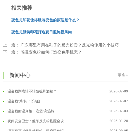
相关推荐
变色龙印花使得服装变色的原理是什么？
温变粉可以做防伪标签、温变防伪吗...
2026-08-05
变色龙服装印花打造夏日服饰新风尚
温变粉适合做热变还是冷变？
2026-08-04
上一篇：
广东哪里有用在鞋子的反光粉卖？反光粉使用的小技巧
温变粉注塑后表面翻车？粗糙、颗粒...
2026-07-28
下一篇：
感温变色粉如何打造变色手机壳？
温变粉保质期有多久？开封后如何保...
2026-07-20
温变粉大批量保存指南｜做对这几步...
2026-07-17
新闻中心
更多+
温变粉"罢工"指南：为...
2026-07-10
温变粉到底怕不怕酸碱和酒精？
2026-07-09
温变粉"烤"问：长期加...
2026-07-07
温变粉丝印到底用多少目网版？这篇...
2026-06-11
温变粉耐温真相：注塑"高温炼...
2026-07-03
反光粉太久不用结块要怎么处理？
2025-07-11
夜间安全卫士：丝印反光粉搭配全攻...
2026-01-20
印花温变粉最适合用在什么行业上呢...
2025-06-20
温变粉可以做防伪标签、温变防伪吗...
2026-08-05