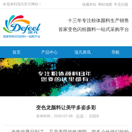
欢迎来到顶凡官方网站！
收藏本站
网站地图
常见问题
十三年专注粉体颜料生产销售
首家变色闪粉颜料一站式采购平台
首页
产品中心
顶凡资讯
导航
变色龙颜料让美甲多姿多彩
点击：
5359
发布时间：2020-07-06
炎热的夏日到了，又是美甲的热潮期，很多小伙伴们纷纷