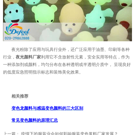
夜光粉除了应用与玩具行业外，还广泛应用于油墨、印刷等各种
行业，
夜光颜料厂家
利用它不含放射性元素，安全实用等特点，作为
一种添加剂或颜料，均匀分布在各种透明或半透明介质中，
呈现良好
的低度应急照明指示标志和装饰美化效果。
相关推荐
变色龙颜料与感温变色颜料的三大区别
温变粉可以做防伪标签、温变防伪吗...
2026-08-05
常见变色颜料的原理汇总
温变粉适合做热变还是冷变？
2026-08-04
上一篇：
疫情下的服装业会如何影响服装变色浆料厂家发展？