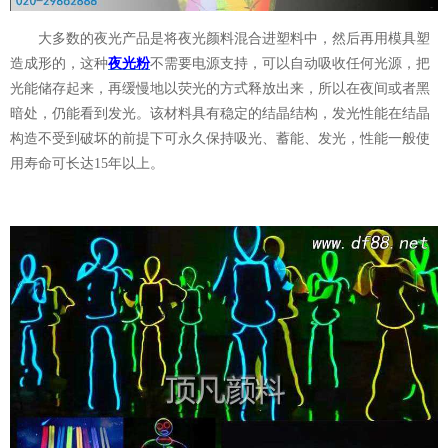
大多数的夜光产品是将夜光颜料混合进塑料中，然后再用模具塑
造成形的，这种
夜光粉
不需要电源支持，可以自动吸收任何光源，把
光能储存起来，再缓慢地以荧光的方式释放出来，所以在夜间或者黑
暗处，仍能看到发光。该材料具有稳定的结晶结构，发光性能在结晶
构造不受到破坏的前提下可永久保持吸光、蓄能、发光，性能一般使
用寿命可长达
15
年以上。