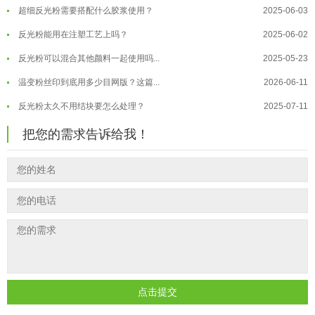
超细反光粉需要搭配什么胶浆使用？
2025-06-03
温变粉"罢工"指南：为...
2026-07-10
反光粉能用在注塑工艺上吗？
2025-06-02
温变粉到底怕不怕酸碱和酒精？
2026-07-09
反光粉可以混合其他颜料一起使用吗...
2025-05-23
温变粉"烤"问：长期加...
2026-07-07
温变粉丝印到底用多少目网版？这篇...
2026-06-11
温变粉耐温真相：注塑"高温炼...
2026-07-03
反光粉太久不用结块要怎么处理？
2025-07-11
夜间安全卫士：丝印反光粉搭配全攻...
2026-01-20
印花温变粉最适合用在什么行业上呢...
2025-06-20
把您的需求告诉给我！
油性反光粉怎么印花效果最好？
2025-06-18
超细反光粉怎么印牢度才会更好？
2025-06-11
反光粉是永久有效的吗？能用多久？
2025-06-10
外墙涂料中怎么添加反光粉使用？
2025-06-05
超细反光粉需要搭配什么胶浆使用？
2025-06-03
反光粉能用在注塑工艺上吗？
2025-06-02
反光粉可以混合其他颜料一起使用吗...
2025-05-23
点击提交