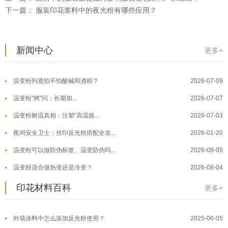
温变粉注塑后表面翻车？粗糙、颗粒...
2026-07-28
下一篇：
服装印花浆料中的夜光粉有哪些应用？
温变粉保质期有多久？开封后如何保...
2026-07-20
温变粉大批量保存指南｜做对这几步...
2026-07-17
新闻中心
更多+
温变粉"罢工"指南：为...
2026-07-10
温变粉到底怕不怕酸碱和酒精？
2026-07-09
温变粉"烤"问：长期加...
2026-07-07
温变粉丝印到底用多少目网版？这篇...
2026-06-11
温变粉耐温真相：注塑"高温炼...
2026-07-03
反光粉太久不用结块要怎么处理？
2025-07-11
夜间安全卫士：丝印反光粉搭配全攻...
2026-01-20
印花温变粉最适合用在什么行业上呢...
2025-06-20
温变粉可以做防伪标签、温变防伪吗...
2026-08-05
油性反光粉怎么印花效果最好？
2025-06-18
温变粉适合做热变还是冷变？
2026-08-04
超细反光粉怎么印牢度才会更好？
2025-06-11
温变粉注塑后表面翻车？粗糙、颗粒...
2026-07-28
印花材料百科
更多+
反光粉是永久有效的吗？能用多久？
2025-06-10
温变粉保质期有多久？开封后如何保...
2026-07-20
外墙涂料中怎么添加反光粉使用？
2025-06-05
温变粉大批量保存指南｜做对这几步...
2026-07-17