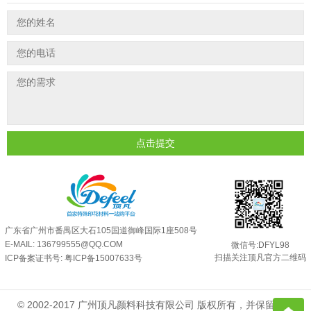
温变粉丝印到底用多少目网版？这篇...
2026-06-11
温变粉耐温真相：注塑"高温炼...
2026-07-03
反光粉太久不用结块要怎么处理？
2025-07-11
夜间安全卫士：丝印反光粉搭配全攻...
2026-01-20
印花温变粉最适合用在什么行业上呢...
2025-06-20
油性反光粉怎么印花效果最好？
2025-06-18
超细反光粉怎么印牢度才会更好？
2025-06-11
反光粉是永久有效的吗？能用多久？
2025-06-10
点击提交
外墙涂料中怎么添加反光粉使用？
2025-06-05
超细反光粉需要搭配什么胶浆使用？
2025-06-03
反光粉能用在注塑工艺上吗？
2025-06-02
广东省广州市番禺区大石105国道御峰国际1座508号
反光粉可以混合其他颜料一起使用吗...
2025-05-23
E-MAIL: 136799555@QQ.COM
微信号:DFYL98
扫描关注顶凡官方二维码
ICP备案证书号:
粤ICP备15007633号
© 2002-2017 广州顶凡颜料科技有限公司 版权所有，并保留所有