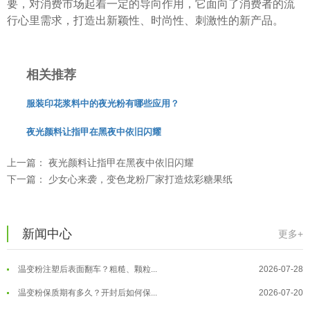
要，对消费市场起着一定的导向作用，它面向了消费者的流
行心里需求，打造出新颖性、时尚性、刺激性的新产品。
相关推荐
服装印花浆料中的夜光粉有哪些应用？
夜光颜料让指甲在黑夜中依旧闪耀
上一篇：
夜光颜料让指甲在黑夜中依旧闪耀
下一篇：
少女心来袭，变色龙粉厂家打造炫彩糖果纸
温变粉可以做防伪标签、温变防伪吗...
2026-08-05
新闻中心
更多+
温变粉适合做热变还是冷变？
2026-08-04
温变粉注塑后表面翻车？粗糙、颗粒...
2026-07-28
温变粉保质期有多久？开封后如何保...
2026-07-20