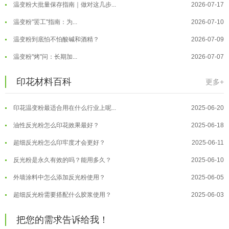
温变粉大批量保存指南｜做对这几步...
2026-07-17
温变粉"罢工"指南：为...
2026-07-10
温变粉到底怕不怕酸碱和酒精？
2026-07-09
温变粉"烤"问：长期加...
2026-07-07
温变粉丝印到底用多少目网版？这篇...
2026-06-11
温变粉耐温真相：注塑"高温炼...
2026-07-03
印花材料百科
更多+
反光粉太久不用结块要怎么处理？
2025-07-11
夜间安全卫士：丝印反光粉搭配全攻...
2026-01-20
印花温变粉最适合用在什么行业上呢...
2025-06-20
温变粉可以做防伪标签、温变防伪吗...
2026-08-05
油性反光粉怎么印花效果最好？
2025-06-18
温变粉适合做热变还是冷变？
2026-08-04
超细反光粉怎么印牢度才会更好？
2025-06-11
温变粉注塑后表面翻车？粗糙、颗粒...
2026-07-28
反光粉是永久有效的吗？能用多久？
2025-06-10
温变粉保质期有多久？开封后如何保...
2026-07-20
外墙涂料中怎么添加反光粉使用？
2025-06-05
温变粉大批量保存指南｜做对这几步...
2026-07-17
超细反光粉需要搭配什么胶浆使用？
2025-06-03
温变粉"罢工"指南：为...
2026-07-10
反光粉能用在注塑工艺上吗？
2025-06-02
温变粉到底怕不怕酸碱和酒精？
2026-07-09
把您的需求告诉给我！
反光粉可以混合其他颜料一起使用吗...
2025-05-23
温变粉"烤"问：长期加...
2026-07-07