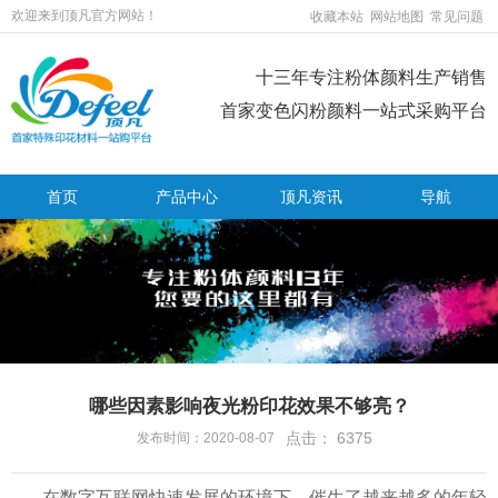
欢迎来到顶凡官方网站！
收藏本站
网站地图
常见问题
十三年专注粉体颜料生产销售
首家变色闪粉颜料一站式采购平台
首页
产品中心
顶凡资讯
导航
哪些因素影响夜光粉印花效果不够亮？
点击：
6375
发布时间：2020-08-07
在数字互联网快速发展的环境下，催生了越来越多的年轻