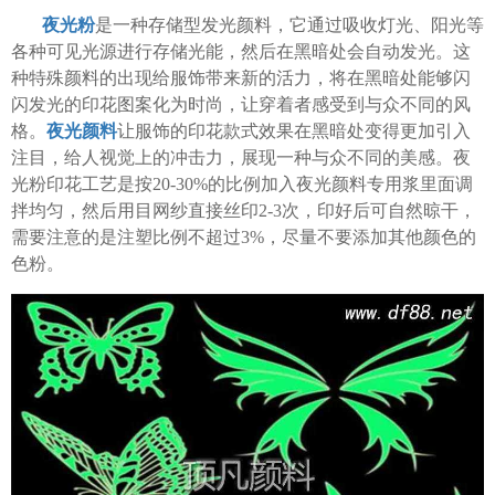
夜光粉
是一种存储型发光颜料，它通过吸收灯光、阳光等
各种可见光源进行存储光能，然后在黑暗处会自动发光。这
种特殊颜料的出现给服饰带来新的活力，将在黑暗处能够闪
闪发光的印花图案化为时尚，让穿着者感受到与众不同的风
格。
夜光颜料
让服饰的印花款式效果在黑暗处变得更加引入
注目，给人视觉上的冲击力，展现一种与众不同的美感。夜
光粉印花工艺是按20-30%的比例加入夜光颜料专用浆里面调
拌均匀，然后用目网纱直接丝印2-3次，印好后可自然晾干，
需要注意的是注塑比例不超过3%，尽量不要添加其他颜色的
色粉。