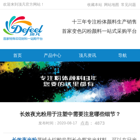
欢迎来到顶凡官方网站！
收藏本站
网站地图
常见问题
十三年专注粉体颜料生产销售
首家变色闪粉颜料一站式采购平台
首页
产品中心
顶凡资讯
导航
长效夜光粉用于注塑中需要注意哪些细节？
点击：
4873
发布时间：2020-08-17
长效夜光粉
属碱土铝酸盐型长余辉发光材料，可以在日光