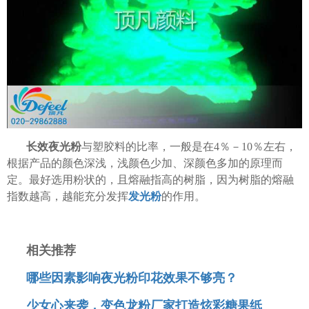
长效夜光粉
与塑胶料的比率，一般是在4％－10％左右，
根据产品的颜色深浅，浅颜色少加、深颜色多加的原理而
定。最好选用粉状的，且熔融指高的树脂，因为树脂的熔融
指数越高，越能充分发挥
发光粉
的作用。
相关推荐
哪些因素影响夜光粉印花效果不够亮？
少女心来袭，变色龙粉厂家打造炫彩糖果纸