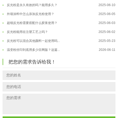
反光粉是永久有效的吗？能用多久？
2025-06-10
温变粉保质期有多久？开封后如何保...
2026-07-20
外墙涂料中怎么添加反光粉使用？
2025-06-05
温变粉大批量保存指南｜做对这几步...
2026-07-17
超细反光粉需要搭配什么胶浆使用？
2025-06-03
温变粉"罢工"指南：为...
2026-07-10
反光粉能用在注塑工艺上吗？
2025-06-02
温变粉到底怕不怕酸碱和酒精？
2026-07-09
反光粉可以混合其他颜料一起使用吗...
2025-05-23
温变粉"烤"问：长期加...
2026-07-07
温变粉丝印到底用多少目网版？这篇...
2026-06-11
温变粉耐温真相：注塑"高温炼...
2026-07-03
反光粉太久不用结块要怎么处理？
2025-07-11
夜间安全卫士：丝印反光粉搭配全攻...
2026-01-20
把您的需求告诉给我！
印花温变粉最适合用在什么行业上呢...
2025-06-20
油性反光粉怎么印花效果最好？
2025-06-18
超细反光粉怎么印牢度才会更好？
2025-06-11
反光粉是永久有效的吗？能用多久？
2025-06-10
外墙涂料中怎么添加反光粉使用？
2025-06-05
超细反光粉需要搭配什么胶浆使用？
2025-06-03