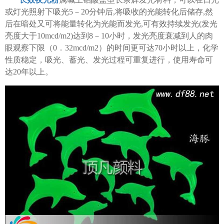
或灯光照射下吸光5－20分钟后,将吸收的光能转化后储存,然
后在暗处又可将能量转化为光能而发光,可有效持续发光(发光
亮度大于10mcd/m2)达到8－10小时，发光亮度衰减到人的肉
眼观察下限（0．32mcd/m2）的时间更可达70小时以上，化学
性质稳定，吸光、蓄光、发光过程可重复进行，使用寿命可
达20年以上。