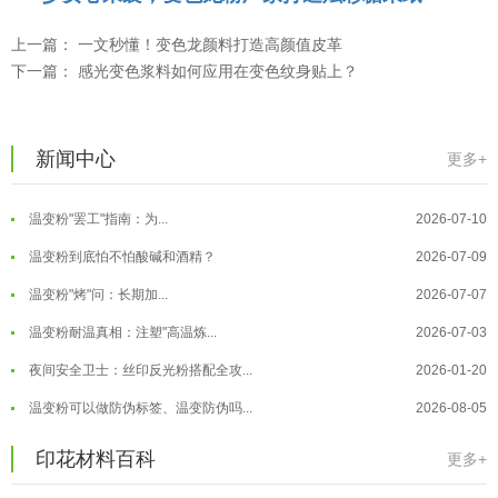
温变粉可以做防伪标签、温变防伪吗...
2026-08-05
上一篇：
一文秒懂！变色龙颜料打造高颜值皮革
温变粉适合做热变还是冷变？
2026-08-04
下一篇：
感光变色浆料如何应用在变色纹身贴上？
温变粉注塑后表面翻车？粗糙、颗粒...
2026-07-28
温变粉保质期有多久？开封后如何保...
2026-07-20
新闻中心
更多+
温变粉大批量保存指南｜做对这几步...
2026-07-17
温变粉"罢工"指南：为...
2026-07-10
温变粉到底怕不怕酸碱和酒精？
2026-07-09
温变粉"烤"问：长期加...
2026-07-07
温变粉丝印到底用多少目网版？这篇...
2026-06-11
温变粉耐温真相：注塑"高温炼...
2026-07-03
反光粉太久不用结块要怎么处理？
2025-07-11
夜间安全卫士：丝印反光粉搭配全攻...
2026-01-20
印花温变粉最适合用在什么行业上呢...
2025-06-20
温变粉可以做防伪标签、温变防伪吗...
2026-08-05
油性反光粉怎么印花效果最好？
2025-06-18
温变粉适合做热变还是冷变？
2026-08-04
印花材料百科
更多+
超细反光粉怎么印牢度才会更好？
2025-06-11
温变粉注塑后表面翻车？粗糙、颗粒...
2026-07-28