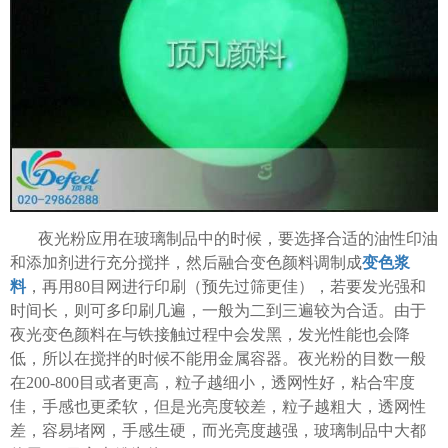
夜光粉应用在玻璃制品中的时候，要选择合适的油性印油
和添加剂进行充分搅拌，然后融合变色颜料调制成
变色浆
料
，再用80目网进行印刷（预先过筛更佳），若要发光强和
时间长，则可多印刷几遍，一般为二到三遍较为合适。由于
夜光变色颜料在与铁接触过程中会发黑，发光性能也会降
低，所以在搅拌的时候不能用金属容器。夜光粉的目数一般
在200-800目或者更高，粒子越细小，透网性好，粘合牢度
佳，手感也更柔软，但是光亮度较差，粒子越粗大，透网性
差，容易堵网，手感生硬，而光亮度越强，玻璃制品中大都