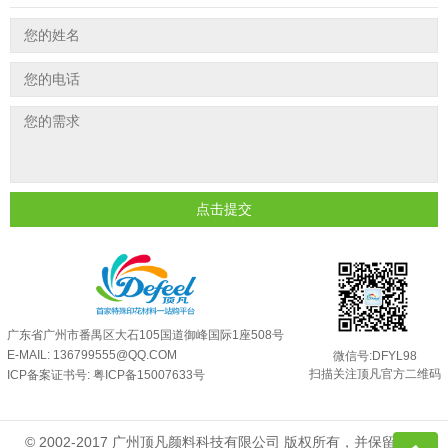
油性反光粉怎么印花效果最好？
2025-06-18
超细反光粉怎么印牢度才会更好？
2025-06-11
反光粉是永久有效的吗？能用多久？
2025-06-10
外墙涂料中怎么添加反光粉使用？
2025-06-05
超细反光粉需要搭配什么胶浆使用？
2025-06-03
反光粉能用在注塑工艺上吗？
2025-06-02
点击提交
反光粉可以混合其他颜料一起使用吗...
2025-05-23
广东省广州市番禺区大石105国道御峰国际1座508号
E-MAIL: 136799555@QQ.COM
微信号:DFYL98
扫描关注顶凡官方二维码
ICP备案证书号:
粤ICP备15007633号
© 2002-2017 广州顶凡颜料科技有限公司 版权所有，并保留所有