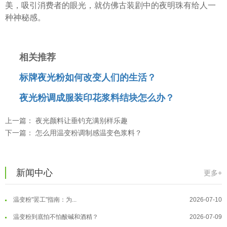
美，吸引消费者的眼光，就仿佛古装剧中的夜明珠有给人一
种神秘感。
相关推荐
标牌夜光粉如何改变人们的生活？
夜光粉调成服装印花浆料结块怎么办？
温变粉可以做防伪标签、温变防伪吗...
2026-08-05
上一篇：
夜光颜料让垂钓充满别样乐趣
温变粉适合做热变还是冷变？
2026-08-04
下一篇：
怎么用温变粉调制感温变色浆料？
温变粉注塑后表面翻车？粗糙、颗粒...
2026-07-28
温变粉保质期有多久？开封后如何保...
2026-07-20
新闻中心
更多+
温变粉大批量保存指南｜做对这几步...
2026-07-17
温变粉"罢工"指南：为...
2026-07-10
温变粉到底怕不怕酸碱和酒精？
2026-07-09