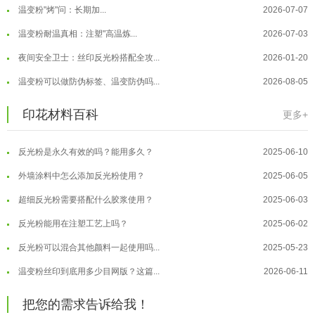
温变粉"烤"问：长期加...
2026-07-07
温变粉丝印到底用多少目网版？这篇...
2026-06-11
温变粉耐温真相：注塑"高温炼...
2026-07-03
反光粉太久不用结块要怎么处理？
2025-07-11
夜间安全卫士：丝印反光粉搭配全攻...
2026-01-20
印花温变粉最适合用在什么行业上呢...
2025-06-20
温变粉可以做防伪标签、温变防伪吗...
2026-08-05
油性反光粉怎么印花效果最好？
2025-06-18
温变粉适合做热变还是冷变？
2026-08-04
印花材料百科
更多+
超细反光粉怎么印牢度才会更好？
2025-06-11
温变粉注塑后表面翻车？粗糙、颗粒...
2026-07-28
反光粉是永久有效的吗？能用多久？
2025-06-10
温变粉保质期有多久？开封后如何保...
2026-07-20
外墙涂料中怎么添加反光粉使用？
2025-06-05
温变粉大批量保存指南｜做对这几步...
2026-07-17
超细反光粉需要搭配什么胶浆使用？
2025-06-03
温变粉"罢工"指南：为...
2026-07-10
反光粉能用在注塑工艺上吗？
2025-06-02
温变粉到底怕不怕酸碱和酒精？
2026-07-09
反光粉可以混合其他颜料一起使用吗...
2025-05-23
温变粉"烤"问：长期加...
2026-07-07
温变粉丝印到底用多少目网版？这篇...
2026-06-11
温变粉耐温真相：注塑"高温炼...
2026-07-03
反光粉太久不用结块要怎么处理？
2025-07-11
夜间安全卫士：丝印反光粉搭配全攻...
2026-01-20
把您的需求告诉给我！
印花温变粉最适合用在什么行业上呢...
2025-06-20