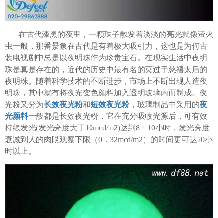
在古代漆黑的夜里，一颗珠子散发着淡淡的亮光就像萤火
虫一般，那番景象在古代是有着极大吸引力，这也是为何古
装电视剧中总是以夜明珠作为珍贵宝石。在现实生活中夜明
珠是真是存在的，近代的历史中最有名的莫过于慈禧太后的
夜明珠。随着科学技术的不断进步，市场上不断出现人造夜
明珠，其中就有将夜光变色颜料加入透明玻璃内而制成。夜
光粉又分为
长效夜光粉
和
短效夜光粉
，玻璃制品中采用的
夜
光颜料
一般都是长效夜光粉，它在充分吸收光源后，可有效
持续发光(发光亮度大于10mcd/m2)达到8－10小时，发光亮度
衰减到人的肉眼观察下限（0．32mcd/m2）的时间更可达70小
时以上。