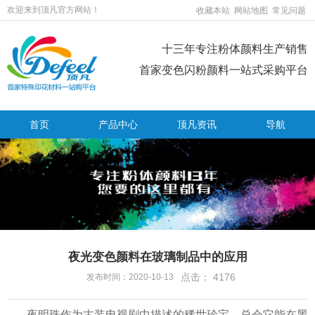
欢迎来到顶凡官方网站！
收藏本站
网站地图
常见问题
十三年专注粉体颜料生产销售
首家变色闪粉颜料一站式采购平台
首页
产品中心
顶凡资讯
导航
夜光变色颜料在玻璃制品中的应用
点击：
4176
发布时间：2020-10-13
夜明珠作为古装电视剧中描述的稀世珍宝，总会它能在黑