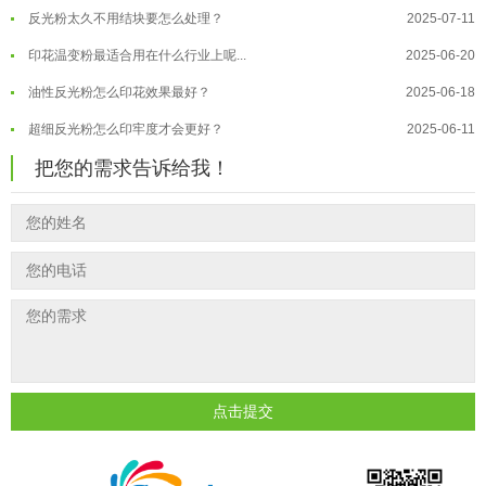
反光粉太久不用结块要怎么处理？
2025-07-11
夜间安全卫士：丝印反光粉搭配全攻...
2026-01-20
印花温变粉最适合用在什么行业上呢...
2025-06-20
油性反光粉怎么印花效果最好？
2025-06-18
超细反光粉怎么印牢度才会更好？
2025-06-11
反光粉是永久有效的吗？能用多久？
2025-06-10
把您的需求告诉给我！
外墙涂料中怎么添加反光粉使用？
2025-06-05
超细反光粉需要搭配什么胶浆使用？
2025-06-03
反光粉能用在注塑工艺上吗？
2025-06-02
反光粉可以混合其他颜料一起使用吗...
2025-05-23
点击提交