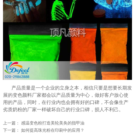
温变粉可以做防伪标签、温变防伪吗...
2026-08-05
产品质量是一个企业的立身之本，相信只要是想要长期发
温变粉适合做热变还是冷变？
2026-08-04
展的变色颜料厂家都会以产品质量为中心，做好客户放心使
温变粉注塑后表面翻车？粗糙、颗粒...
2026-07-28
用的产品，同时，在行业内也会拥有好的口碑，不会像生产
温变粉保质期有多久？开封后如何保...
2026-07-20
劣质奶粉的厂家一样破坏自己的行业口碑，损人不利己。
温变粉大批量保存指南｜做对这几步...
2026-07-17
上一篇：
感温变色粉打造美轮美奂的指甲油
温变粉"罢工"指南：为...
2026-07-10
下一篇：
如何提高珠光粉在印刷中的应用？