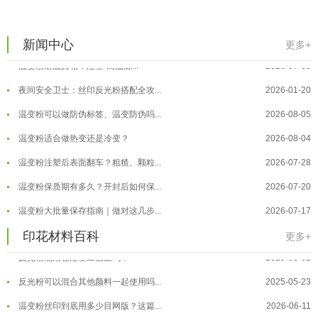
温变粉到底怕不怕酸碱和酒精？
2026-07-09
温变粉"烤"问：长期加...
2026-07-07
新闻中心
更多+
温变粉丝印到底用多少目网版？这篇...
2026-06-11
温变粉耐温真相：注塑"高温炼...
2026-07-03
反光粉太久不用结块要怎么处理？
2025-07-11
夜间安全卫士：丝印反光粉搭配全攻...
2026-01-20
印花温变粉最适合用在什么行业上呢...
2025-06-20
温变粉可以做防伪标签、温变防伪吗...
2026-08-05
油性反光粉怎么印花效果最好？
2025-06-18
温变粉适合做热变还是冷变？
2026-08-04
超细反光粉怎么印牢度才会更好？
2025-06-11
温变粉注塑后表面翻车？粗糙、颗粒...
2026-07-28
反光粉是永久有效的吗？能用多久？
2025-06-10
温变粉保质期有多久？开封后如何保...
2026-07-20
外墙涂料中怎么添加反光粉使用？
2025-06-05
温变粉大批量保存指南｜做对这几步...
2026-07-17
超细反光粉需要搭配什么胶浆使用？
2025-06-03
温变粉"罢工"指南：为...
2026-07-10
印花材料百科
更多+
反光粉能用在注塑工艺上吗？
2025-06-02
温变粉到底怕不怕酸碱和酒精？
2026-07-09
反光粉可以混合其他颜料一起使用吗...
2025-05-23
温变粉"烤"问：长期加...
2026-07-07
温变粉丝印到底用多少目网版？这篇...
2026-06-11
温变粉耐温真相：注塑"高温炼...
2026-07-03