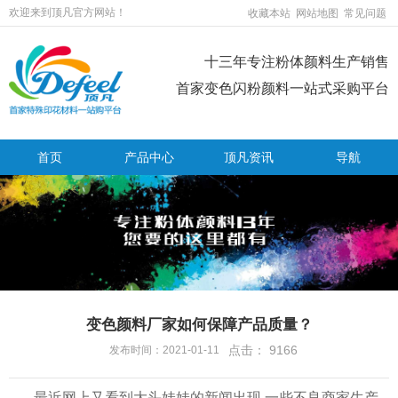
欢迎来到顶凡官方网站！
收藏本站
网站地图
常见问题
十三年专注粉体颜料生产销售
首家变色闪粉颜料一站式采购平台
首页
产品中心
顶凡资讯
导航
变色颜料厂家如何保障产品质量？
点击：
9166
发布时间：2021-01-11
最近网上又看到大头娃娃的新闻出现,一些不良商家生产