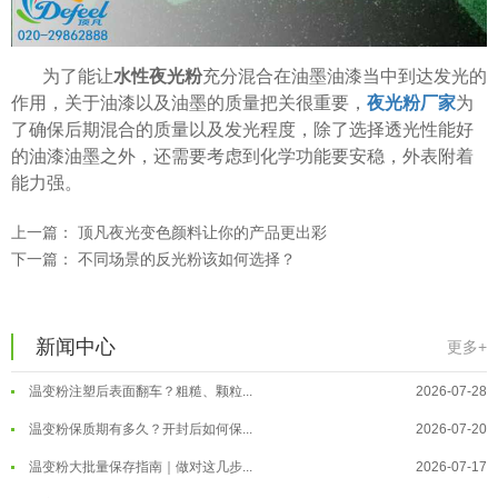
为了能让
水性夜光粉
充分混合在油墨油漆当中到达发光的
作用，关于油漆以及油墨的质量把关很重要，
夜光粉厂家
为
了确保后期混合的质量以及发光程度，除了选择透光性能好
的油漆油墨之外，还需要考虑到化学功能要安稳，外表附着
能力强。
上一篇：
顶凡夜光变色颜料让你的产品更出彩
下一篇：
不同场景的反光粉该如何选择？
温变粉可以做防伪标签、温变防伪吗...
2026-08-05
新闻中心
温变粉适合做热变还是冷变？
2026-08-04
更多+
温变粉注塑后表面翻车？粗糙、颗粒...
2026-07-28
温变粉保质期有多久？开封后如何保...
2026-07-20
温变粉大批量保存指南｜做对这几步...
2026-07-17
温变粉"罢工"指南：为...
2026-07-10