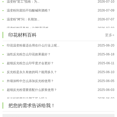
温变粉到底怕不怕酸碱和酒精？
2026-07-09
温变粉"烤"问：长期加...
2026-07-07
温变粉丝印到底用多少目网版？这篇...
2026-06-11
温变粉耐温真相：注塑"高温炼...
2026-07-03
印花材料百科
反光粉太久不用结块要怎么处理？
2025-07-11
更多+
夜间安全卫士：丝印反光粉搭配全攻...
2026-01-20
印花温变粉最适合用在什么行业上呢...
2025-06-20
温变粉可以做防伪标签、温变防伪吗...
2026-08-05
油性反光粉怎么印花效果最好？
2025-06-18
温变粉适合做热变还是冷变？
2026-08-04
超细反光粉怎么印牢度才会更好？
2025-06-11
温变粉注塑后表面翻车？粗糙、颗粒...
2026-07-28
反光粉是永久有效的吗？能用多久？
2025-06-10
温变粉保质期有多久？开封后如何保...
2026-07-20
外墙涂料中怎么添加反光粉使用？
2025-06-05
温变粉大批量保存指南｜做对这几步...
2026-07-17
超细反光粉需要搭配什么胶浆使用？
2025-06-03
温变粉"罢工"指南：为...
2026-07-10
反光粉能用在注塑工艺上吗？
2025-06-02
温变粉到底怕不怕酸碱和酒精？
2026-07-09
把您的需求告诉给我！
反光粉可以混合其他颜料一起使用吗...
2025-05-23
温变粉"烤"问：长期加...
2026-07-07
温变粉丝印到底用多少目网版？这篇...
2026-06-11
温变粉耐温真相：注塑"高温炼...
2026-07-03