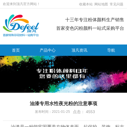
欢迎来到顶凡官方网站！
收藏本站
网站地图
常见问题
十三年专注粉体颜料生产销售
首家变色闪粉颜料一站式采购平台
首页
产品中心
顶凡资讯
导航
油漆专用水性夜光粉的注意事项
点击：
4553
发布时间：2021-01-25
油漆是一种能牢固覆盖在物体表面，起保护、装饰、标志