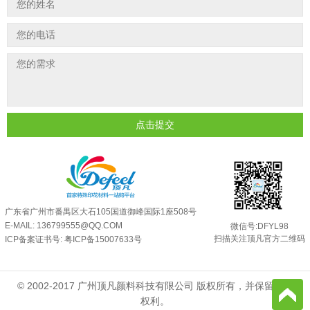
反光粉太久不用结块要怎么处理？
2025-07-11
夜间安全卫士：丝印反光粉搭配全攻...
2026-01-20
印花温变粉最适合用在什么行业上呢...
2025-06-20
油性反光粉怎么印花效果最好？
2025-06-18
超细反光粉怎么印牢度才会更好？
2025-06-11
反光粉是永久有效的吗？能用多久？
2025-06-10
点击提交
外墙涂料中怎么添加反光粉使用？
2025-06-05
超细反光粉需要搭配什么胶浆使用？
2025-06-03
反光粉能用在注塑工艺上吗？
2025-06-02
反光粉可以混合其他颜料一起使用吗...
2025-05-23
广东省广州市番禺区大石105国道御峰国际1座508号
E-MAIL: 136799555@QQ.COM
微信号:DFYL98
扫描关注顶凡官方二维码
ICP备案证书号:
粤ICP备15007633号
© 2002-2017 广州顶凡颜料科技有限公司 版权所有，并保留所有
权利。