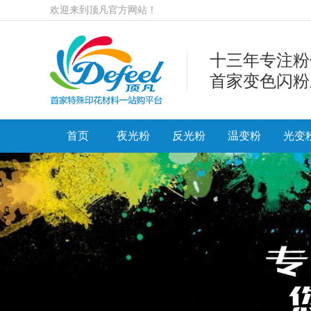
欢迎来到顶凡官方网站！
十三年专注粉
首家变色闪粉
首页
夜光粉
反光粉
温变粉
光变