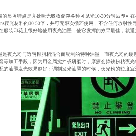
墨的显著特点是亮处吸光吸收储存各种可见光10-30分钟后即可在
Ins夜光材料的30-50倍，并可无限次循环使用，不含任何放
在服装印花上很好地使用夜光油墨，使它发挥的效果最佳，就避
墨是夜光粉与透明树脂相混合而配制的特种油墨，而夜光粉的硬
磨等加工手段，因为用金属搅拌或研磨时，摩擦会掉铁粉粘夜光
配的油墨发光效果越好；调制发光油墨的时候，夜光粉的粒度宜选