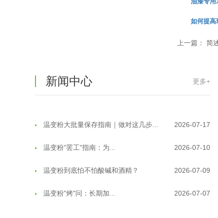
油漆专用
如何提高
温变粉可以做防伪标签、温变防伪吗...
2026-08-05
上一篇：
简
温变粉适合做热变还是冷变？
2026-08-04
温变粉注塑后表面翻车？粗糙、颗粒...
2026-07-28
新闻中心
更多+
温变粉保质期有多久？开封后如何保...
2026-07-20
温变粉大批量保存指南｜做对这几步...
2026-07-17
温变粉"罢工"指南：为...
2026-07-10
温变粉到底怕不怕酸碱和酒精？
2026-07-09
温变粉"烤"问：长期加...
2026-07-07
温变粉耐温真相：注塑"高温炼...
2026-07-03