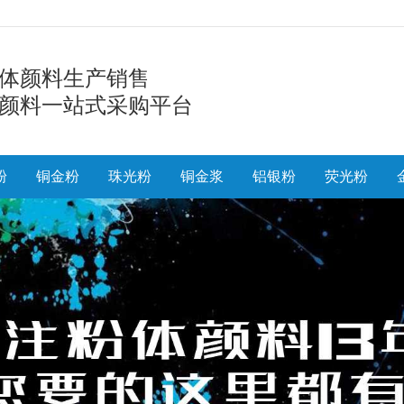
体颜料生产销售
颜料一站式采购平台
粉
铜金粉
珠光粉
铜金浆
铝银粉
荧光粉