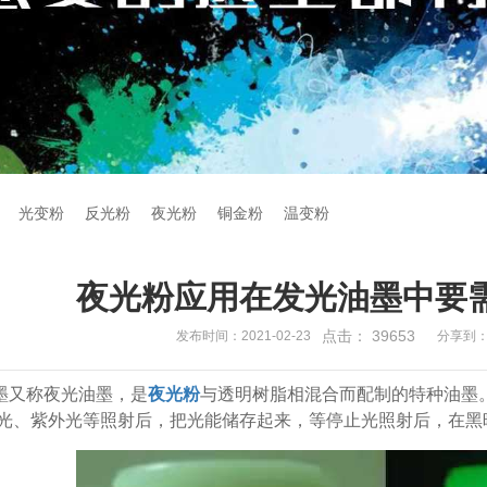
光变粉
反光粉
夜光粉
铜金粉
温变粉
夜光粉应用在发光油墨中要
点击：
39653
发布时间：2021-02-23
分享到
墨又称夜光油墨，是
夜光粉
与透明树脂相混合而配制的特种油墨
光、紫外光等照射后，把光能储存起来，等停止光照射后，在黑