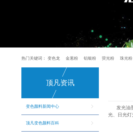
热门关键词：
变色龙
金葱粉
铝银粉
荧光粉
珠光粉
顶凡资讯
变色颜料新闻中心
发光油
光、日光灯
顶凡变色颜料百科