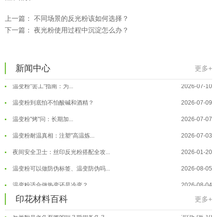
温变粉适合做热变还是冷变？
2026-08-04
上一篇：
不同场景的反光粉该如何选择？
下一篇：
夜光粉使用过程中沉淀怎么办？
温变粉注塑后表面翻车？粗糙、颗粒...
2026-07-28
温变粉保质期有多久？开封后如何保...
2026-07-20
温变粉大批量保存指南｜做对这几步...
2026-07-17
新闻中心
更多+
温变粉"罢工"指南：为...
2026-07-10
温变粉到底怕不怕酸碱和酒精？
2026-07-09
温变粉"烤"问：长期加...
2026-07-07
温变粉丝印到底用多少目网版？这篇...
2026-06-11
温变粉耐温真相：注塑"高温炼...
2026-07-03
反光粉太久不用结块要怎么处理？
2025-07-11
夜间安全卫士：丝印反光粉搭配全攻...
2026-01-20
印花温变粉最适合用在什么行业上呢...
2025-06-20
温变粉可以做防伪标签、温变防伪吗...
2026-08-05
油性反光粉怎么印花效果最好？
2025-06-18
温变粉适合做热变还是冷变？
2026-08-04
超细反光粉怎么印牢度才会更好？
2025-06-11
温变粉注塑后表面翻车？粗糙、颗粒...
2026-07-28
印花材料百科
更多+
反光粉是永久有效的吗？能用多久？
2025-06-10
温变粉保质期有多久？开封后如何保...
2026-07-20