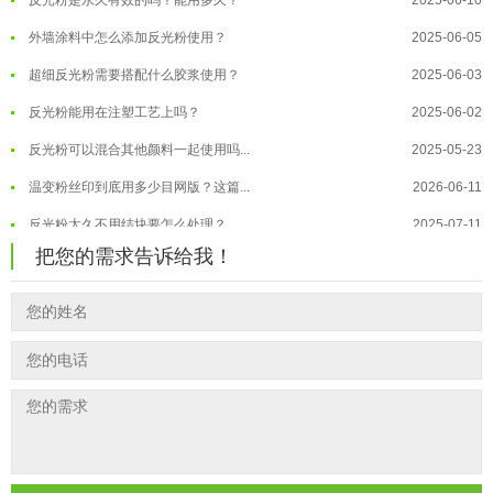
外墙涂料中怎么添加反光粉使用？
2025-06-05
温变粉大批量保存指南｜做对这几步...
2026-07-17
超细反光粉需要搭配什么胶浆使用？
2025-06-03
温变粉"罢工"指南：为...
2026-07-10
反光粉能用在注塑工艺上吗？
2025-06-02
温变粉到底怕不怕酸碱和酒精？
2026-07-09
反光粉可以混合其他颜料一起使用吗...
2025-05-23
温变粉"烤"问：长期加...
2026-07-07
温变粉丝印到底用多少目网版？这篇...
2026-06-11
温变粉耐温真相：注塑"高温炼...
2026-07-03
反光粉太久不用结块要怎么处理？
2025-07-11
夜间安全卫士：丝印反光粉搭配全攻...
2026-01-20
印花温变粉最适合用在什么行业上呢...
2025-06-20
把您的需求告诉给我！
油性反光粉怎么印花效果最好？
2025-06-18
超细反光粉怎么印牢度才会更好？
2025-06-11
反光粉是永久有效的吗？能用多久？
2025-06-10
外墙涂料中怎么添加反光粉使用？
2025-06-05
超细反光粉需要搭配什么胶浆使用？
2025-06-03
反光粉能用在注塑工艺上吗？
2025-06-02