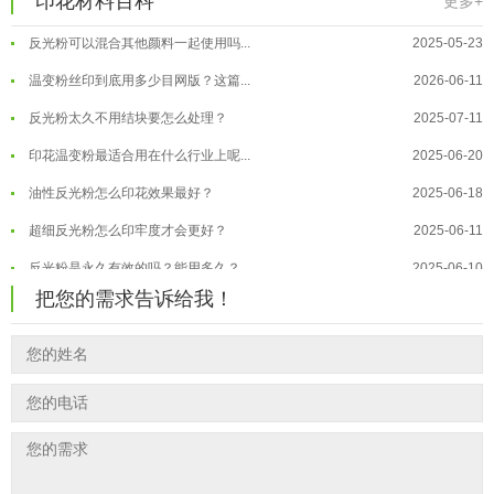
印花材料百科
更多+
反光粉可以混合其他颜料一起使用吗...
2025-05-23
温变粉"烤"问：长期加...
2026-07-07
温变粉丝印到底用多少目网版？这篇...
2026-06-11
温变粉耐温真相：注塑"高温炼...
2026-07-03
反光粉太久不用结块要怎么处理？
2025-07-11
夜间安全卫士：丝印反光粉搭配全攻...
2026-01-20
印花温变粉最适合用在什么行业上呢...
2025-06-20
油性反光粉怎么印花效果最好？
2025-06-18
超细反光粉怎么印牢度才会更好？
2025-06-11
反光粉是永久有效的吗？能用多久？
2025-06-10
外墙涂料中怎么添加反光粉使用？
2025-06-05
把您的需求告诉给我！
超细反光粉需要搭配什么胶浆使用？
2025-06-03
反光粉能用在注塑工艺上吗？
2025-06-02
反光粉可以混合其他颜料一起使用吗...
2025-05-23