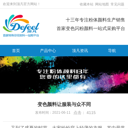
欢迎来到顶凡官方网站！
收藏本站
网站地图
常见问题
十三年专注粉体颜料生产销售
首家变色闪粉颜料一站式采购平台
首页
产品中心
顶凡资讯
导航
变色颜料让服装与众不同
点击：
4115
发布时间：2021-06-11
又到了盛夏的时节，大家纷纷穿上轻薄的衣服，其中最常