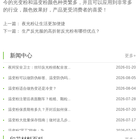
温变粉保质期有多久？开封后如何保...
2026-07-20
今的光变粉和温变粉颜色种类繁多，并且可以应用到非常多
的行业，颜色效果好，产品更受消费者的喜爱！
温变粉大批量保存指南｜做对这几步...
2026-07-17
温变粉"罢工"指南：为...
2026-07-10
上一篇：
夜光粉让生活更加便捷
下一篇：
生产反光服的高折射反光粉有哪些优点？
温变粉到底怕不怕酸碱和酒精？
2026-07-09
温变粉"烤"问：长期加...
2026-07-07
温变粉丝印到底用多少目网版？这篇...
2026-06-11
温变粉耐温真相：注塑"高温炼...
2026-07-03
新闻中心
更多+
反光粉太久不用结块要怎么处理？
2025-07-11
夜间安全卫士：丝印反光粉搭配全攻...
2026-01-20
印花温变粉最适合用在什么行业上呢...
2025-06-20
温变粉可以做防伪标签、温变防伪吗...
2026-08-05
油性反光粉怎么印花效果最好？
2025-06-18
温变粉适合做热变还是冷变？
2026-08-04
超细反光粉怎么印牢度才会更好？
2025-06-11
温变粉注塑后表面翻车？粗糙、颗粒...
2026-07-28
反光粉是永久有效的吗？能用多久？
2025-06-10
温变粉保质期有多久？开封后如何保...
2026-07-20
外墙涂料中怎么添加反光粉使用？
2025-06-05
温变粉大批量保存指南｜做对这几步...
2026-07-17
超细反光粉需要搭配什么胶浆使用？
2025-06-03
温变粉"罢工"指南：为...
2026-07-10
反光粉能用在注塑工艺上吗？
2025-06-02
温变粉到底怕不怕酸碱和酒精？
2026-07-09