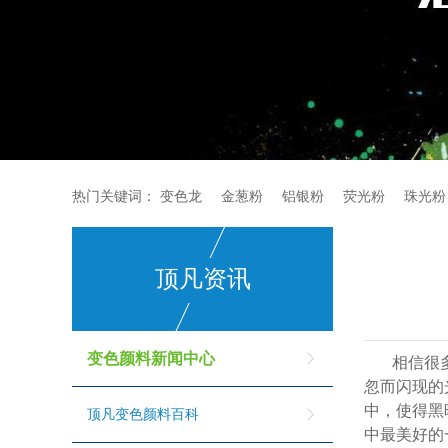
热门关键词：
变色龙
金葱粉
铝银粉
荧光粉
珠光粉
顶凡资讯
变色颜料新闻中心
相信很
忽而闪现的
中，使得黑
顶凡变色颜料百科
中最美好的