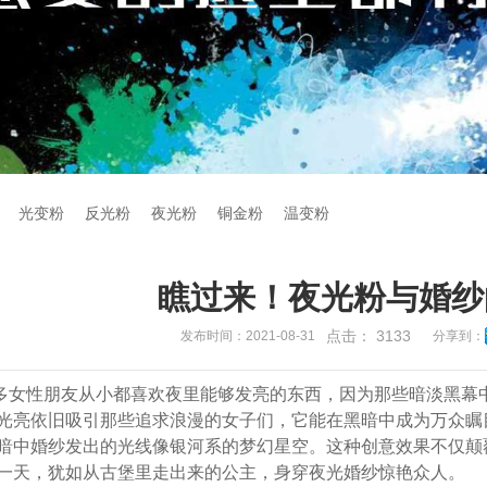
光变粉
反光粉
夜光粉
铜金粉
温变粉
瞧过来！夜光粉与婚纱
点击：
3133
发布时间：2021-08-31
分享到：
多女性朋友从小都喜欢夜里能够发亮的东西，因为那些暗淡黑幕
光亮依旧吸引那些追求浪漫的女子们，它能在黑暗中成为万众瞩
暗中婚纱发出的光线像银河系的梦幻星空。这种创意效果不仅颠
一天，犹如从古堡里走出来的公主，身穿夜光婚纱惊艳众人。