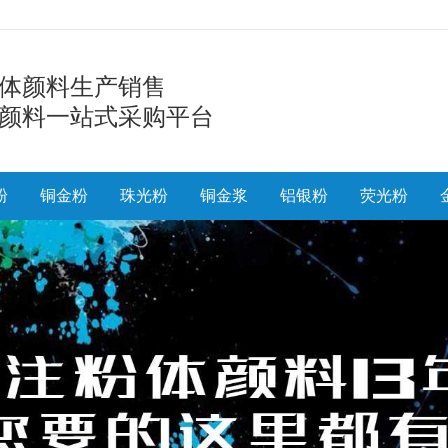
体颜料生产销售
颜料一站式采购平台
粉
铜金粉
珠光粉
铜金浆
铝银粉
荧光粉