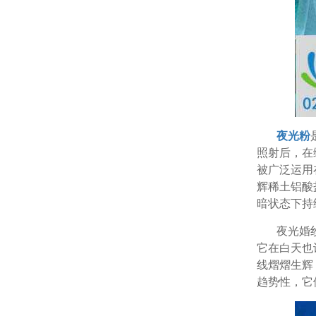
夜光粉
照射后，在
被广泛运用
辉稀土铝酸
暗状态下持
夜光婚
它在白天也
线熠熠生辉
趋势性，它