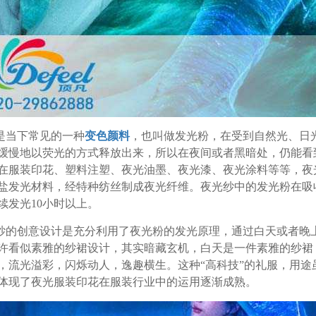
是当下常见的一种
变色颜料
，也叫做发光粉，在受到自然光、日
缓慢地以荧光的方式释放出来，所以在夜间或者黑暗处，仍能看
在服装印花、塑料注塑、夜光油墨、夜光漆、夜光涂料等等，夜
盐发光材料，经特种纺丝制成夜光纤维。夜光纱中的发光粉在吸
续发光10小时以上。
纱的创意设计是充分利用了夜光粉的发光原理，通过白天或者晚
许看似素雅的纱裙设计，其实暗藏玄机，白天是一件素雅的纱裙
，流光溢彩，闪烁动人，逸趣横生。这种“高科技”的礼服，用
体现了夜光服装印花在服装行业中的运用逐渐成熟。