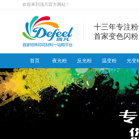
欢迎来到顶凡官方网站！
十三年专注粉
首家变色闪粉
首页
夜光粉
反光粉
温变粉
光变