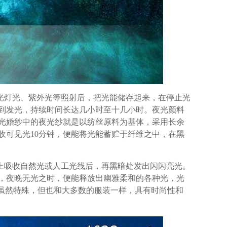
光灯光、紫外光等照射后，把光能储存起来，在停止光
到发光，持续时间长达几小时至十几小时。夜光颜料
光婚纱中的夜光纱就是以纺丝原料为基体，采用长余
收可见光10分钟，便能将光能蓄贮于纤维之中，在黑
上吸收自然光或人工光线后，再黑暗处发出闪闪亮光。
，夜晚无光之时，便能释放出幽雅柔和的各种光，光
途虽然特殊，但也和大多数的服装一样，具有时尚性和