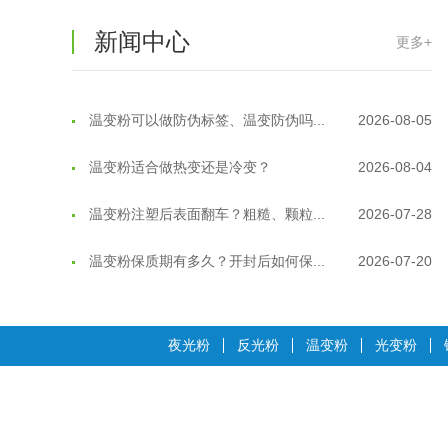
新闻中心
更多+
温变粉可以做防伪标签、温变防伪吗...
2026-08-05
温变粉适合做热变还是冷变？
2026-08-04
温变粉注塑后表面翻车？粗糙、颗粒...
2026-07-28
温变粉保质期有多久？开封后如何保...
2026-07-20
温变粉大批量保存指南｜做对这几步...
2026-07-17
温变粉"罢工"指南：为...
2026-07-10
夜光粉
反光粉
温变粉
光变粉
温变粉到底怕不怕酸碱和酒精？
2026-07-09
温变粉"烤"问：长期加...
2026-07-07