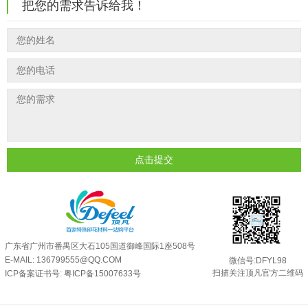
把您的需求告诉给我！
印花温变粉最适合用在什么行业上呢...
2025-06-20
油性反光粉怎么印花效果最好？
2025-06-18
超细反光粉怎么印牢度才会更好？
2025-06-11
反光粉是永久有效的吗？能用多久？
2025-06-10
外墙涂料中怎么添加反光粉使用？
2025-06-05
超细反光粉需要搭配什么胶浆使用？
2025-06-03
反光粉能用在注塑工艺上吗？
2025-06-02
点击提交
反光粉可以混合其他颜料一起使用吗...
2025-05-23
广东省广州市番禺区大石105国道御峰国际1座508号
E-MAIL: 136799555@QQ.COM
微信号:DFYL98
扫描关注顶凡官方二维码
ICP备案证书号:
粤ICP备15007633号