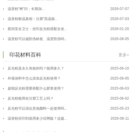
温变粉"烤"问：长期加...
2026-07-07
温变粉丝印到底用多少目网版？这篇...
2026-06-11
温变粉耐温真相：注塑"高温炼...
2026-07-03
反光粉太久不用结块要怎么处理？
2025-07-11
夜间安全卫士：丝印反光粉搭配全攻...
2026-01-20
印花温变粉最适合用在什么行业上呢...
2025-06-20
温变粉可以做防伪标签、温变防伪吗...
2026-08-05
油性反光粉怎么印花效果最好？
2025-06-18
温变粉适合做热变还是冷变？
2026-08-04
印花材料百科
更多+
超细反光粉怎么印牢度才会更好？
2025-06-11
温变粉注塑后表面翻车？粗糙、颗粒...
2026-07-28
反光粉是永久有效的吗？能用多久？
2025-06-10
温变粉保质期有多久？开封后如何保...
2026-07-20
外墙涂料中怎么添加反光粉使用？
2025-06-05
温变粉大批量保存指南｜做对这几步...
2026-07-17
超细反光粉需要搭配什么胶浆使用？
2025-06-03
温变粉"罢工"指南：为...
2026-07-10
反光粉能用在注塑工艺上吗？
2025-06-02
温变粉到底怕不怕酸碱和酒精？
2026-07-09
反光粉可以混合其他颜料一起使用吗...
2025-05-23
温变粉"烤"问：长期加...
2026-07-07
温变粉丝印到底用多少目网版？这篇...
2026-06-11
温变粉耐温真相：注塑"高温炼...
2026-07-03
反光粉太久不用结块要怎么处理？
2025-07-11
夜间安全卫士：丝印反光粉搭配全攻...
2026-01-20