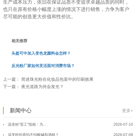
生产成本压力，依旧在保证品质不变追求卓越品质的同时，
也只在原有价格小幅度上涨的情况下进行销售，力争为客户
尽可能的创造更大价值和性价比。
相关推荐
头盔可中加入变色龙颜料会怎样？
反光粉厂家如何灵活面对消费市场？
温变粉可以做防伪标签、温变防伪吗...
2026-08-05
上一篇：
简述珠光粉在化妆品包装中的印刷效果
温变粉适合做热变还是冷变？
2026-08-04
下一篇：
夜光道路为何会发光？
温变粉注塑后表面翻车？粗糙、颗粒...
2026-07-28
温变粉保质期有多久？开封后如何保...
2026-07-20
新闻中心
更多+
温变粉大批量保存指南｜做对这几步...
2026-07-17
温变粉"罢工"指南：为...
2026-07-10
温变粉到底怕不怕酸碱和酒精？
2026-07-09