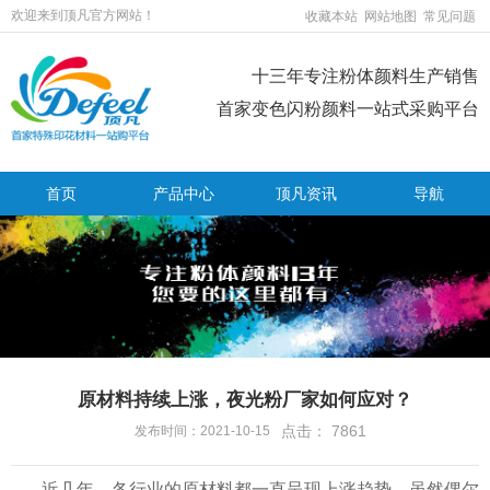
欢迎来到顶凡官方网站！
收藏本站
网站地图
常见问题
十三年专注粉体颜料生产销售
首家变色闪粉颜料一站式采购平台
首页
产品中心
顶凡资讯
导航
原材料持续上涨，夜光粉厂家如何应对？
点击：
7861
发布时间：2021-10-15
近几年，各行业的原材料都一直呈现上涨趋势，虽然偶尔