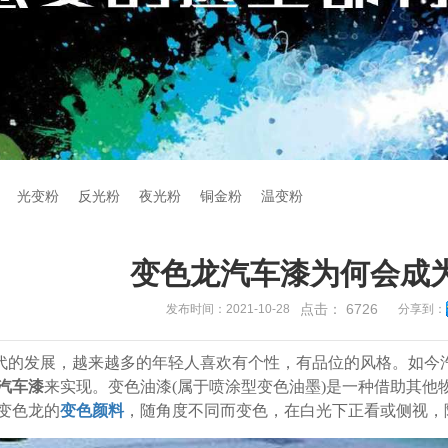
光变粉
反光粉
夜光粉
铜金粉
温变粉
变色龙汽车漆为何会成
点击：
6726
发布时间：2021-10-28
分享到：
代的发展，越来越多的年轻人喜欢有个性，有品位的风格。如今
汽车漆
来实现。变色油漆(属于喷涂型变色油墨)是一种借助其
变色龙的
变色颜料
，随角度不同而变色，在白光下正看或侧视，