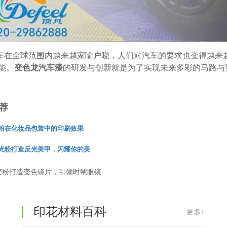
温变粉丝印到底用多少目网版？这篇...
2026-06-11
反光粉太久不用结块要怎么处理？
2025-07-11
车在全球范围内越来越家喻户晓，人们对汽车的要求也变得越来
印花温变粉最适合用在什么行业上呢...
2025-06-20
能。
变色龙汽车漆
的研发与创新就是为了实现未来多彩的马路与
油性反光粉怎么印花效果最好？
2025-06-18
荐
超细反光粉怎么印牢度才会更好？
2025-06-11
粉在化妆品包装中的印刷效果
反光粉是永久有效的吗？能用多久？
2025-06-10
光粉打造反光美甲，闪耀你的美
外墙涂料中怎么添加反光粉使用？
2025-06-05
变粉打造变色镜片，引领时髦眼镜
超细反光粉需要搭配什么胶浆使用？
2025-06-03
反光粉能用在注塑工艺上吗？
印花材料百科
2025-06-02
更多+