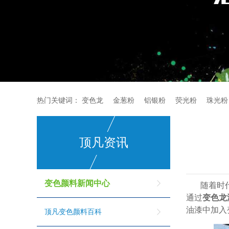
热门关键词：
变色龙
金葱粉
铝银粉
荧光粉
珠光粉
顶凡资讯
变色颜料新闻中心
随着时
通过
变色龙
油漆中加入
顶凡变色颜料百科