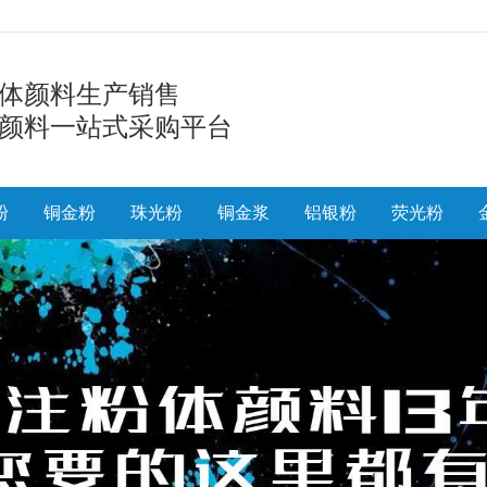
体颜料生产销售
颜料一站式采购平台
粉
铜金粉
珠光粉
铜金浆
铝银粉
荧光粉