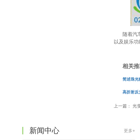
温变粉可以做防伪标签、温变防伪吗...
2026-08-05
温变粉适合做热变还是冷变？
2026-08-04
随着汽
温变粉注塑后表面翻车？粗糙、颗粒...
2026-07-28
以及娱乐功
温变粉保质期有多久？开封后如何保...
2026-07-20
相关推
温变粉大批量保存指南｜做对这几步...
2026-07-17
简述珠光
温变粉"罢工"指南：为...
2026-07-10
高折射反
温变粉到底怕不怕酸碱和酒精？
2026-07-09
上一篇：
光
温变粉"烤"问：长期加...
2026-07-07
温变粉耐温真相：注塑"高温炼...
新闻中心
2026-07-03
更多+