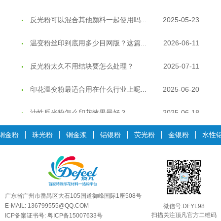
反光粉可以混合其他颜料一起使用吗...
2025-05-23
温变粉丝印到底用多少目网版？这篇...
2026-06-11
反光粉太久不用结块要怎么处理？
2025-07-11
印花温变粉最适合用在什么行业上呢...
2025-06-20
油性反光粉怎么印花效果最好？
2025-06-18
超细反光粉怎么印牢度才会更好？
2025-06-11
铜金粉
珠光粉
铜金浆
铝银粉
荧光粉
金银粉
水性
反光粉是永久有效的吗？能用多久？
2025-06-10
外墙涂料中怎么添加反光粉使用？
2025-06-05
超细反光粉需要搭配什么胶浆使用？
2025-06-03
广东省广州市番禺区大石105国道御峰国际1座508号
E-MAIL: 136799555@QQ.COM
微信号:DFYL98
反光粉能用在注塑工艺上吗？
2025-06-02
扫描关注顶凡官方二维码
ICP备案证书号:
粤ICP备15007633号