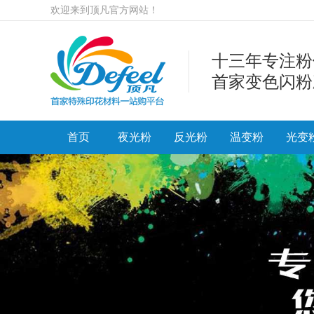
欢迎来到顶凡官方网站！
十三年专注粉
首家变色闪粉
首页
夜光粉
反光粉
温变粉
光变