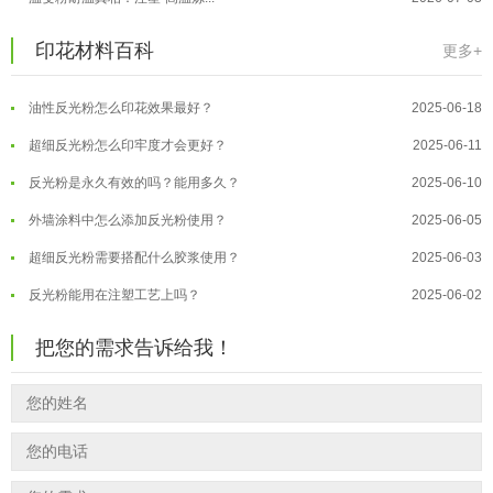
反光粉太久不用结块要怎么处理？
2025-07-11
夜间安全卫士：丝印反光粉搭配全攻...
2026-01-20
印花材料百科
更多+
印花温变粉最适合用在什么行业上呢...
2025-06-20
温变粉可以做防伪标签、温变防伪吗...
2026-08-05
油性反光粉怎么印花效果最好？
2025-06-18
温变粉适合做热变还是冷变？
2026-08-04
超细反光粉怎么印牢度才会更好？
2025-06-11
温变粉注塑后表面翻车？粗糙、颗粒...
2026-07-28
反光粉是永久有效的吗？能用多久？
2025-06-10
温变粉保质期有多久？开封后如何保...
2026-07-20
外墙涂料中怎么添加反光粉使用？
2025-06-05
温变粉大批量保存指南｜做对这几步...
2026-07-17
超细反光粉需要搭配什么胶浆使用？
2025-06-03
温变粉"罢工"指南：为...
2026-07-10
反光粉能用在注塑工艺上吗？
2025-06-02
温变粉到底怕不怕酸碱和酒精？
2026-07-09
反光粉可以混合其他颜料一起使用吗...
2025-05-23
温变粉"烤"问：长期加...
2026-07-07
把您的需求告诉给我！
温变粉丝印到底用多少目网版？这篇...
2026-06-11
温变粉耐温真相：注塑"高温炼...
2026-07-03
反光粉太久不用结块要怎么处理？
2025-07-11
夜间安全卫士：丝印反光粉搭配全攻...
2026-01-20
印花温变粉最适合用在什么行业上呢...
2025-06-20
油性反光粉怎么印花效果最好？
2025-06-18