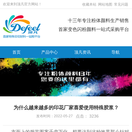
欢迎来到顶凡官方网站！
收藏本站
网站地图
常见问题
十三年专注粉体颜料生产销售
首家变色闪粉颜料一站式采购平台
首页
产品中心
顶凡资讯
导航
为什么越来越多的印花厂家喜爱使用特殊胶浆？
点击：
3236
发布时间：2022-05-27
市面上的服装图案千变万化，想要达到这种效果那么针对