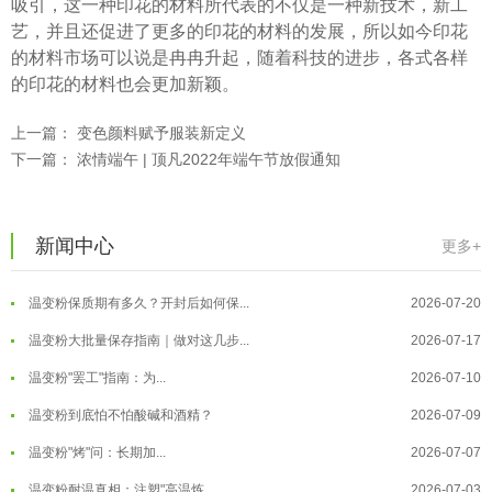
吸引，这一种印花的材料所代表的不仅是一种新技术，新工
艺，并且还促进了更多的印花的材料的发展，所以如今印花
的材料市场可以说是冉冉升起，随着科技的进步，各式各样
的印花的材料也会更加新颖。
上一篇：
变色颜料赋予服装新定义
下一篇：
浓情端午 | 顶凡2022年端午节放假通知
温变粉可以做防伪标签、温变防伪吗...
2026-08-05
温变粉适合做热变还是冷变？
2026-08-04
新闻中心
更多+
温变粉注塑后表面翻车？粗糙、颗粒...
2026-07-28
温变粉保质期有多久？开封后如何保...
2026-07-20
温变粉大批量保存指南｜做对这几步...
2026-07-17
温变粉"罢工"指南：为...
2026-07-10
温变粉到底怕不怕酸碱和酒精？
2026-07-09
温变粉"烤"问：长期加...
2026-07-07
温变粉丝印到底用多少目网版？这篇...
2026-06-11
温变粉耐温真相：注塑"高温炼...
2026-07-03