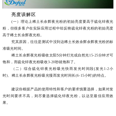
亮度误解区
(
一）
理论上稀土长余辉夜光粉的初始亮度要高于硫化锌夜光
粉，但很多客户在实际应用过程中却反映硫化锌夜光粉的初始亮度
高于稀土长余辉夜光粉。
究其原因，往往是测试中没到达稀土长效余辉余辉夜光粉的标
准吸光时间。
5
稀土长余辉夜光粉吸收太阳
分钟灯光或自然光
15-25
分钟才可
饱和，而硫化锌夜光粉吸收
3-20
秒就饱和了。
(
（二）
综合硫化锌夜光粉吸光快而发光时间段
发光
1-2
小
时
)
、稀土长余辉夜光粉吸光慢而发光时间长
(6-15
小时
)
的特点。
建议你根据产品的使用特性和客户的要求慎重选择，如果对发
光时间要求不高，则尽量选择硫化锌夜光粉，以达至最佳应用效
果。