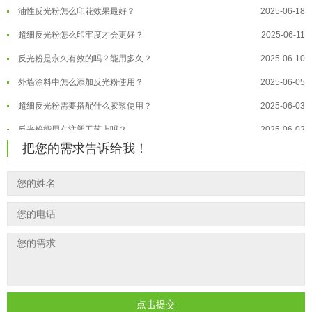
油性反光粉怎么印花效果最好？
2025-06-18
温变粉适合做热变还是冷变？
2026-08-04
超细反光粉怎么印牢度才会更好？
2025-06-11
温变粉注塑后表面翻车？粗糙、颗粒...
2026-07-28
反光粉是永久有效的吗？能用多久？
2025-06-10
温变粉保质期有多久？开封后如何保...
2026-07-20
外墙涂料中怎么添加反光粉使用？
2025-06-05
温变粉大批量保存指南｜做对这几步...
2026-07-17
超细反光粉需要搭配什么胶浆使用？
2025-06-03
温变粉"罢工"指南：为...
2026-07-10
反光粉能用在注塑工艺上吗？
2025-06-02
温变粉到底怕不怕酸碱和酒精？
2026-07-09
把您的需求告诉给我！
反光粉可以混合其他颜料一起使用吗...
2025-05-23
温变粉"烤"问：长期加...
2026-07-07
温变粉丝印到底用多少目网版？这篇...
2026-06-11
温变粉耐温真相：注塑"高温炼...
2026-07-03
反光粉太久不用结块要怎么处理？
2025-07-11
夜间安全卫士：丝印反光粉搭配全攻...
2026-01-20
印花温变粉最适合用在什么行业上呢...
2025-06-20
油性反光粉怎么印花效果最好？
2025-06-18
超细反光粉怎么印牢度才会更好？
2025-06-11
反光粉是永久有效的吗？能用多久？
2025-06-10
点击提交