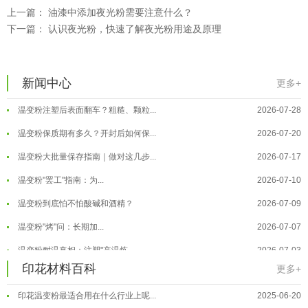
上一篇：
油漆中添加夜光粉需要注意什么？
下一篇：
认识夜光粉，快速了解夜光粉用途及原理
温变粉可以做防伪标签、温变防伪吗...
2026-08-05
温变粉适合做热变还是冷变？
2026-08-04
新闻中心
更多+
温变粉注塑后表面翻车？粗糙、颗粒...
2026-07-28
温变粉保质期有多久？开封后如何保...
2026-07-20
温变粉大批量保存指南｜做对这几步...
2026-07-17
温变粉"罢工"指南：为...
2026-07-10
温变粉到底怕不怕酸碱和酒精？
2026-07-09
温变粉"烤"问：长期加...
2026-07-07
温变粉丝印到底用多少目网版？这篇...
2026-06-11
温变粉耐温真相：注塑"高温炼...
2026-07-03
反光粉太久不用结块要怎么处理？
2025-07-11
印花材料百科
夜间安全卫士：丝印反光粉搭配全攻...
2026-01-20
更多+
印花温变粉最适合用在什么行业上呢...
2025-06-20
温变粉可以做防伪标签、温变防伪吗...
2026-08-05