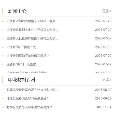
温变粉可以做防伪标签、温变防伪吗...
2026-08-05
新闻中心
更多+
温变粉适合做热变还是冷变？
2026-08-04
温变粉注塑后表面翻车？粗糙、颗粒...
2026-07-28
温变粉保质期有多久？开封后如何保...
2026-07-20
温变粉大批量保存指南｜做对这几步...
2026-07-17
温变粉"罢工"指南：为...
2026-07-10
温变粉到底怕不怕酸碱和酒精？
2026-07-09
温变粉"烤"问：长期加...
2026-07-07
温变粉丝印到底用多少目网版？这篇...
2026-06-11
温变粉耐温真相：注塑"高温炼...
2026-07-03
印花材料百科
更多+
反光粉太久不用结块要怎么处理？
2025-07-11
夜间安全卫士：丝印反光粉搭配全攻...
2026-01-20
印花温变粉最适合用在什么行业上呢...
2025-06-20
温变粉可以做防伪标签、温变防伪吗...
2026-08-05
油性反光粉怎么印花效果最好？
2025-06-18
温变粉适合做热变还是冷变？
2026-08-04
超细反光粉怎么印牢度才会更好？
2025-06-11
温变粉注塑后表面翻车？粗糙、颗粒...
2026-07-28