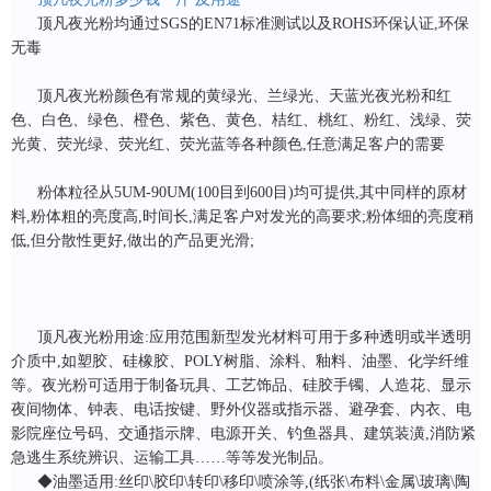
顶凡夜光粉均通过SGS的EN71标准测试以及ROHS环保认证,环保
无毒
顶凡夜光粉颜色有常规的黄绿光、兰绿光、天蓝光夜光粉和红
色、白色、绿色、橙色、紫色、黄色、桔红、桃红、粉红、浅绿、荧
光黄、荧光绿、荧光红、荧光蓝等各种颜色,任意满足客户的需要
粉体粒径从5UM-90UM(100目到600目)均可提供,其中同样的原材
料,粉体粗的亮度高,时间长,满足客户对发光的高要求;粉体细的亮度稍
低,但分散性更好,做出的产品更光滑;
顶凡夜光粉用途:应用范围新型发光材料可用于多种透明或半透明
介质中,如塑胶、硅橡胶、POLY树脂、涂料、釉料、油墨、化学纤维
等。夜光粉可适用于制备玩具、工艺饰品、硅胶手镯、人造花、显示
夜间物体、钟表、电话按键、野外仪器或指示器、避孕套、内衣、电
影院座位号码、交通指示牌、电源开关、钓鱼器具、建筑装潢,消防紧
急逃生系统辨识、运输工具……等等发光制品。
◆油墨适用:丝印\胶印\转印\移印\喷涂等,(纸张\布料\金属\玻璃\陶