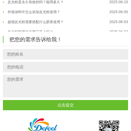
反光粉是永久有效的吗？能用多久？
2025-06-10
温变粉保质期有多久？开封后如何保...
2026-07-20
外墙涂料中怎么添加反光粉使用？
2025-06-05
温变粉大批量保存指南｜做对这几步...
2026-07-17
超细反光粉需要搭配什么胶浆使用？
2025-06-03
温变粉"罢工"指南：为...
2026-07-10
反光粉能用在注塑工艺上吗？
2025-06-02
温变粉到底怕不怕酸碱和酒精？
2026-07-09
把您的需求告诉给我！
反光粉可以混合其他颜料一起使用吗...
2025-05-23
温变粉"烤"问：长期加...
2026-07-07
温变粉丝印到底用多少目网版？这篇...
2026-06-11
温变粉耐温真相：注塑"高温炼...
2026-07-03
反光粉太久不用结块要怎么处理？
2025-07-11
夜间安全卫士：丝印反光粉搭配全攻...
2026-01-20
印花温变粉最适合用在什么行业上呢...
2025-06-20
油性反光粉怎么印花效果最好？
2025-06-18
超细反光粉怎么印牢度才会更好？
2025-06-11
反光粉是永久有效的吗？能用多久？
2025-06-10
点击提交
外墙涂料中怎么添加反光粉使用？
2025-06-05
超细反光粉需要搭配什么胶浆使用？
2025-06-03
反光粉能用在注塑工艺上吗？
2025-06-02