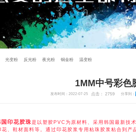
光变粉
反光粉
夜光粉
铜金粉
温变粉
1MM中号彩色
点击：
2759
发布时间：2022-07-25
分享到：
韩
国
印
花
胶
珠
是
以
塑
胶
P
V
C
为
原
材
料
、
采
用
韩
国
最
新
技
印
花
、
鞋
材
面
料
等
。
通
过
印
花
胶
浆
专
用
粘
珠
胶
浆
粘
合
到
产