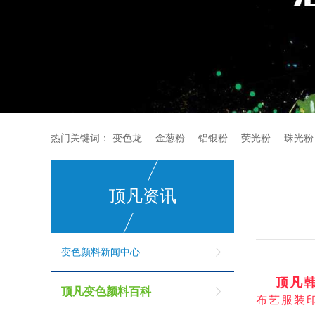
热门关键词：
变色龙
金葱粉
铝银粉
荧光粉
珠光粉
顶凡资讯
变色颜料新闻中心
顶
凡
顶凡变色颜料百科
布
艺
服
装