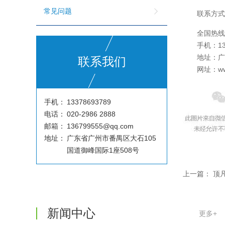
常见问题
联
系
方
全
国
热
手
机
：
1
地
址
：
联系我们
网
址
：
w
手机：
13378693789
电话：
020-2986 2888
邮箱：
136799555@qq.com
地址：
广东省广州市番禺区大石105
国道御峰国际1座508号
温变粉可以做防伪标签、温变防伪吗...
2026-08-05
上一篇：
顶
温变粉适合做热变还是冷变？
2026-08-04
温变粉注塑后表面翻车？粗糙、颗粒...
2026-07-28
新闻中心
更多+