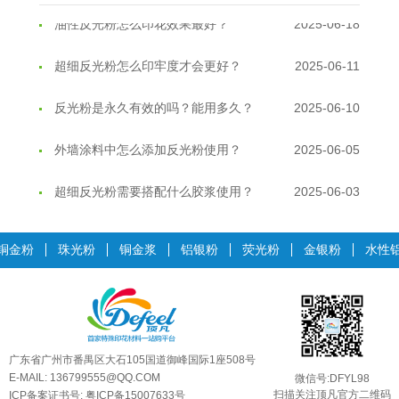
油性反光粉怎么印花效果最好？
2025-06-18
超细反光粉怎么印牢度才会更好？
2025-06-11
反光粉是永久有效的吗？能用多久？
2025-06-10
外墙涂料中怎么添加反光粉使用？
2025-06-05
超细反光粉需要搭配什么胶浆使用？
2025-06-03
反光粉能用在注塑工艺上吗？
2025-06-02
铜金粉
珠光粉
铜金浆
铝银粉
荧光粉
金银粉
水性
反光粉可以混合其他颜料一起使用吗...
2025-05-23
温变粉丝印到底用多少目网版？这篇...
2026-06-11
反光粉太久不用结块要怎么处理？
2025-07-11
广东省广州市番禺区大石105国道御峰国际1座508号
E-MAIL: 136799555@QQ.COM
微信号:DFYL98
印花温变粉最适合用在什么行业上呢...
2025-06-20
扫描关注顶凡官方二维码
ICP备案证书号:
粤ICP备15007633号