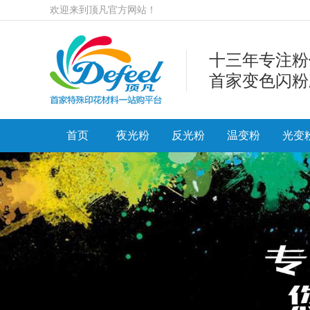
欢迎来到顶凡官方网站！
十三年专注粉
首家变色闪粉
首页
夜光粉
反光粉
温变粉
光变