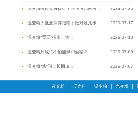
温变粉保质期有多久？开封后如何保...
2026-07-20
温变粉大批量保存指南｜做对这几步...
2026-07-17
温变粉"罢工"指南：为...
2026-07-10
温变粉到底怕不怕酸碱和酒精？
2026-07-09
温变粉"烤"问：长期加...
2026-07-07
温变粉耐温真相：注塑"高温炼...
2026-07-03
夜光粉
反光粉
温变粉
光变粉
夜间安全卫士：丝印反光粉搭配全攻...
2026-01-20
温变粉可以做防伪标签、温变防伪吗...
2026-08-05
温变粉适合做热变还是冷变？
2026-08-04
温变粉注塑后表面翻车？粗糙、颗粒...
2026-07-28