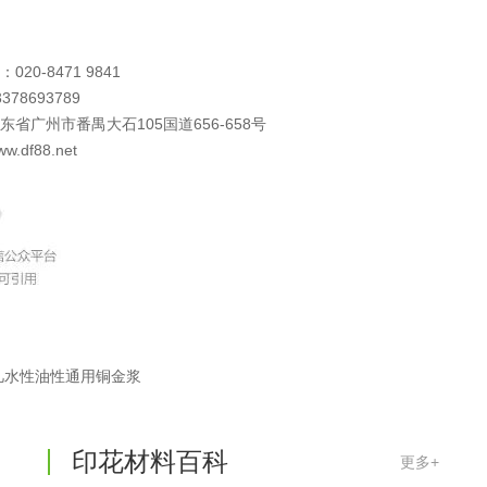
式
线
：
0
2
0
-
8
4
7
1
9
8
4
1
3
3
7
8
6
9
3
7
8
9
广
东
省
广
州
市
番
禺
大
石
1
0
5
国
道
6
5
6
-
6
5
8
号
w
w
.
d
f
8
8
.
n
e
t
温变粉丝印到底用多少目网版？这篇...
2026-06-11
凡水性油性通用铜金浆
反光粉太久不用结块要怎么处理？
2025-07-11
印花温变粉最适合用在什么行业上呢...
2025-06-20
印花材料百科
更多+