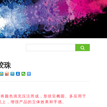
胶珠
术
将
颜
色
填
充
压
注
而
成
，
形
状
呈
椭
圆
。
多
应
用
于
品
上
，
增
强
产
品
的
立
体
效
果
和
手
感
。