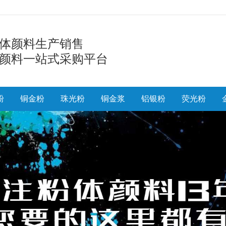
体颜料生产销售
颜料一站式采购平台
粉
铜金粉
珠光粉
铜金浆
铝银粉
荧光粉