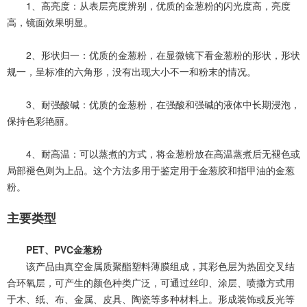
1
、
高
亮
度
：
从
表
层
亮
度
辨
别
，
优
质
的
金
葱
粉
的
闪
光
度
高
，
亮
度
高
，
镜
面
效
果
明
显
。
2
、
形
状
归
一
：
优
质
的
金
葱
粉
，
在
显
微
镜
下
看
金
葱
粉
的
形
状
，
形
状
规
一
，
呈
标
准
的
六
角
形
，
没
有
出
现
大
小
不
一
和
粉
末
的
情
况
。
3
、
耐
强
酸
碱
：
优
质
的
金
葱
粉
，
在
强
酸
和
强
碱
的
液
体
中
长
期
浸
泡
，
保
持
色
彩
艳
丽
。
4
、
耐
高
温
：
可
以
蒸
煮
的
方
式
，
将
金
葱
粉
放
在
高
温
蒸
煮
后
无
褪
色
或
局
部
褪
色
则
为
上
品
。
这
个
方
法
多
用
于
鉴
定
用
于
金
葱
胶
和
指
甲
油
的
金
葱
粉
。
主
要
类
型
P
E
T
、
P
V
C
金
葱
粉
该
产
品
由
真
空
金
属
质
聚
酯
塑
料
薄
膜
组
成
，
其
彩
色
层
为
热
固
交
叉
结
合
环
氧
层
，
可
产
生
的
颜
色
种
类
广
泛
，
可
通
过
丝
印
、
涂
层
、
喷
撒
方
式
用
于
木
、
纸
、
布
、
金
属
、
皮
具
、
陶
瓷
等
多
种
材
料
上
。
形
成
装
饰
或
反
光
等