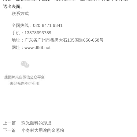
透
出
表
面
。
联
系
方
式
全
国
热
线
：
0
2
0
-
8
4
7
1
9
8
4
1
手
机
：
1
3
3
7
8
6
9
3
7
8
9
地
址
：
广
东
省
广
州
市
番
禺
大
石
1
0
5
国
道
6
5
6
-
6
5
8
号
网
址
：
w
w
w
.
d
f
8
8
.
n
e
t
上一篇：
珠光颜料的形成
下一篇：
小身材大用途的金葱粉
温变粉可以做防伪标签、温变防伪吗...
2026-08-05