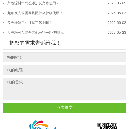
外墙涂料中怎么添加反光粉使用？
2025-06-05
温变粉大批量保存指南｜做对这几步...
2026-07-17
超细反光粉需要搭配什么胶浆使用？
2025-06-03
温变粉"罢工"指南：为...
2026-07-10
反光粉能用在注塑工艺上吗？
2025-06-02
温变粉到底怕不怕酸碱和酒精？
2026-07-09
反光粉可以混合其他颜料一起使用吗...
2025-05-23
温变粉"烤"问：长期加...
2026-07-07
温变粉丝印到底用多少目网版？这篇...
2026-06-11
温变粉耐温真相：注塑"高温炼...
2026-07-03
把您的需求告诉给我！
反光粉太久不用结块要怎么处理？
2025-07-11
夜间安全卫士：丝印反光粉搭配全攻...
2026-01-20
印花温变粉最适合用在什么行业上呢...
2025-06-20
油性反光粉怎么印花效果最好？
2025-06-18
超细反光粉怎么印牢度才会更好？
2025-06-11
反光粉是永久有效的吗？能用多久？
2025-06-10
外墙涂料中怎么添加反光粉使用？
2025-06-05
点击提交
超细反光粉需要搭配什么胶浆使用？
2025-06-03
反光粉能用在注塑工艺上吗？
2025-06-02
反光粉可以混合其他颜料一起使用吗...
2025-05-23