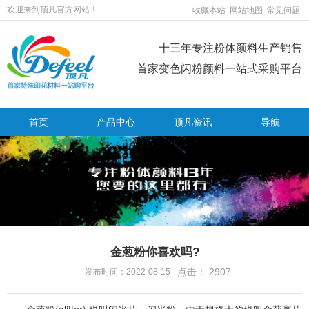
欢迎来到顶凡官方网站！
收藏本站
网站地图
常见问题
十三年专注粉体颜料生产销售
首家变色闪粉颜料一站式采购平台
首页
产品中心
顶凡资讯
导航
金葱粉你喜欢吗?
点击：
2907
发布时间：2022-08-15
金
葱
粉
(
g
l
i
t
t
e
r
)
,
也
叫
闪
光
片
，
闪
光
粉
，
由
于
规
格
大
的
也
叫
金
葱
亮
片