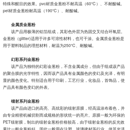
特
殊
和
醒
目
的
效
果
。
p
v
c
材
质
金
葱
粉
不
耐
高
温
（
6
0
℃
）
、
不
耐
酸
碱
。
p
e
t
材
质
金
葱
粉
耐
高
温
（
1
9
0
℃
）
、
耐
酸
碱
。
金
属
质
金
葱
粉
该
产
品
用
极
薄
的
铝
箔
组
成
，
其
彩
色
外
层
为
热
固
交
叉
结
合
环
氧
层
。
金
葱
粉
（
g
l
i
t
t
e
r
)
适
用
于
许
多
可
溶
性
材
料
，
也
可
干
涂
。
金
属
质
金
葱
粉
是
用
于
塑
料
制
品
的
理
想
材
料
，
耐
温
为
2
5
0
℃
、
耐
酸
碱
。
幻
彩
系
列
金
葱
粉
该
产
品
为
独
特
的
幻
彩
金
葱
粉
，
不
含
金
属
成
分
，
但
由
于
组
成
该
产
品
的
聚
合
膜
的
光
学
特
性
，
因
而
该
产
品
具
有
金
属
颜
色
的
变
幻
及
光
泽
，
有
明
显
的
颜
色
变
化
。
特
别
适
合
用
于
印
刷
，
工
艺
行
业
，
化
妆
品
，
首
饰
品
，
使
产
品
具
有
颜
色
变
幻
的
外
表
。
镭
射
系
列
金
葱
粉
该
产
品
由
进
口
的
高
亮
、
高
炫
彩
的
镭
射
原
膜
，
经
高
温
涂
布
着
色
，
并
由
专
业
精
密
机
械
切
割
而
成
规
格
的
形
状
统
一
的
亮
片
。
原
膜
一
般
为
环
保
的
P
E
T
镭
射
膜
，
制
出
的
镭
射
金
葱
粉
价
格
较
高
，
由
于
镭
射
金
葱
粉
的
反
光
效
果
比
一
般
金
葱
粉
好
，
因
此
一
般
用
在
注
塑
，
玻
璃
建
材
等
行
业
，
使
其
光
泽