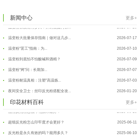
温变粉适合做热变还是冷变？
2026-08-04
温变粉注塑后表面翻车？粗糙、颗粒...
2026-07-28
新闻中心
更多+
温变粉保质期有多久？开封后如何保...
2026-07-20
温变粉大批量保存指南｜做对这几步...
2026-07-17
温变粉"罢工"指南：为...
2026-07-10
温变粉到底怕不怕酸碱和酒精？
2026-07-09
温变粉"烤"问：长期加...
2026-07-07
温变粉丝印到底用多少目网版？这篇...
2026-06-11
温变粉耐温真相：注塑"高温炼...
2026-07-03
反光粉太久不用结块要怎么处理？
2025-07-11
夜间安全卫士：丝印反光粉搭配全攻...
2026-01-20
印花温变粉最适合用在什么行业上呢...
2025-06-20
温变粉可以做防伪标签、温变防伪吗...
2026-08-05
印花材料百科
更多+
油性反光粉怎么印花效果最好？
2025-06-18
温变粉适合做热变还是冷变？
2026-08-04
超细反光粉怎么印牢度才会更好？
2025-06-11
温变粉注塑后表面翻车？粗糙、颗粒...
2026-07-28
反光粉是永久有效的吗？能用多久？
2025-06-10
温变粉保质期有多久？开封后如何保...
2026-07-20