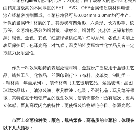
由
精
亮
度
极
高
的
不
同
厚
度
的
P
E
T
、
P
V
C
、
O
P
P
金
属
铝
质
膜
材
料
电
镀
，
涂
布
经
精
密
切
割
而
成
。
金
葱
粉
粒
径
可
从
0
.
0
0
4
m
m
-
3
.
0
m
m
均
可
生
产
。
环
保
的
当
属
P
E
T
材
质
的
了
。
其
形
状
有
四
角
形
、
六
角
形
、
长
方
形
等
、
棱
形
等
。
金
葱
粉
色
系
分
为
镭
射
银
、
镭
射
金
、
镭
射
彩
（
包
括
红
蓝
绿
紫
桃
红
黑
）
银
色
、
金
色
、
彩
色
（
红
蓝
绿
紫
桃
红
黑
）
幻
彩
系
列
。
各
色
系
均
加
上
表
层
保
护
层
，
色
泽
光
亮
，
对
气
候
，
温
度
的
轻
度
腐
蚀
性
化
学
品
具
有
一
定
抵
抗
力
及
耐
温
性
。
作
为
一
种
效
果
独
特
的
表
层
处
理
材
料
，
金
葱
粉
广
泛
应
用
于
圣
诞
工
艺
品
、
蜡
烛
工
艺
、
化
妆
品
、
丝
网
印
刷
行
业
（
布
料
、
皮
革
类
、
制
鞋
类
-
-
-
鞋
材
类
、
年
画
系
列
）
、
装
饰
材
料
（
工
艺
玻
璃
艺
品
、
聚
晶
玻
璃
；
晶
图
玻
璃
水
晶
球
）
、
油
漆
装
潢
、
家
具
喷
漆
，
包
装
，
圣
诞
礼
品
，
玩
具
笔
等
领
域
，
其
特
点
在
于
增
强
产
品
的
视
觉
效
果
，
使
装
饰
部
分
凹
凸
有
层
次
，
更
具
立
体
感
。
而
其
高
度
闪
光
的
特
性
，
更
使
得
装
饰
物
鲜
艳
夺
目
、
倍
添
光
彩
。
市
面
上
金
葱
粉
种
类
，
颜
色
，
规
格
繁
多
，
高
品
质
的
金
葱
粉
，
体
现
在
以
下
几
大
指
标
：