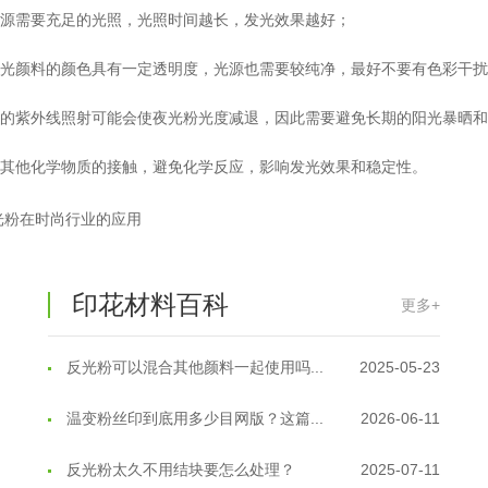
光源需要充足的光照，光照时间越长，发光效果越好；
油性反光粉怎么印花效果最好？
2025-06-18
荧光颜料的颜色具有一定透明度，光源也需要较纯净，最好不要有色彩干
超细反光粉怎么印牢度才会更好？
2025-06-11
间的紫外线照射可能会使夜光粉光度减退，因此需要避免长期的阳光暴晒
反光粉是永久有效的吗？能用多久？
2025-06-10
与其他化学物质的接触，避免化学反应，影响发光效果和稳定性。
外墙涂料中怎么添加反光粉使用？
2025-06-05
光粉在时尚行业的应用
超细反光粉需要搭配什么胶浆使用？
2025-06-03
反光粉能用在注塑工艺上吗？
2025-06-02
印花材料百科
更多+
反光粉可以混合其他颜料一起使用吗...
2025-05-23
温变粉丝印到底用多少目网版？这篇...
2026-06-11
反光粉太久不用结块要怎么处理？
2025-07-11