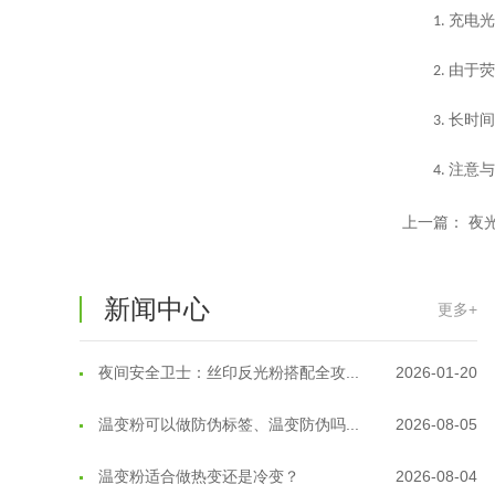
充电
1.
温变粉保质期有多久？开封后如何保...
2026-07-20
由于
2.
温变粉大批量保存指南｜做对这几步...
2026-07-17
长时
3.
温变粉"罢工"指南：为...
2026-07-10
注意
4.
温变粉到底怕不怕酸碱和酒精？
2026-07-09
上一篇：
夜
温变粉"烤"问：长期加...
2026-07-07
温变粉耐温真相：注塑"高温炼...
2026-07-03
新闻中心
更多+
夜间安全卫士：丝印反光粉搭配全攻...
2026-01-20
温变粉可以做防伪标签、温变防伪吗...
2026-08-05
温变粉适合做热变还是冷变？
2026-08-04