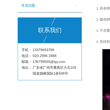
常见问题
具有
1.
颜色
2.
联系我们
不含
3.
良好
4.
手机：
13378693789
电话：
020-2986 2888
邮箱：
136799555@qq.com
地址：
广东省广州市番禺区大石105
国道御峰国际1座508号