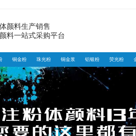
体颜料生产销售
颜料一站式采购平台
粉
铜金粉
珠光粉
铜金浆
铝银粉
荧光粉