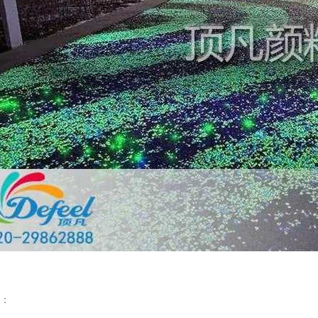
温变粉丝印到底用多少目网版？这篇...
2026-06-11
反光粉太久不用结块要怎么处理？
2025-07-11
项：
印花温变粉最适合用在什么行业上呢...
2025-06-20