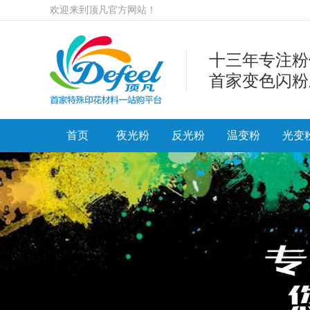
欢迎来到顶凡官方网站！
十三年专注粉
首家变色闪粉
首页
夜光粉
反光粉
温变粉
光变